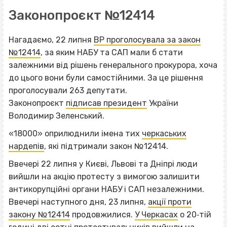
Законопроєкт №12414
Нагадаємо, 22 липня
ВР проголосувала за закон
№12414
, за яким НАБУ та САП мали б стати
залежними від рішень генерального прокурора, хоча
до цього вони були самостійними. За це рішення
проголосували 263 депутати.
Законопроєкт
підписав президент
України
Володимир Зеленський.
«18000» оприлюднили імена тих
черкаських
нардепів
, які підтримали закон №12414.
Ввечері 22 липня у Києві, Львові та Дніпрі люди
вийшли на акцію протесту з вимогою залишити
антикорупційні органи НАБУ і САП незалежними.
Ввечері наступного дня, 23 липня,
акції проти
закону №12414
продовжилися.
У Черкасах
о 20‐тій