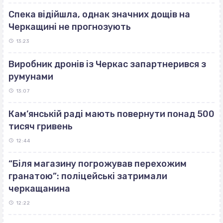
Спека відійшла, однак значних дощів на
Черкащині не прогнозують
13:23
Виробник дронів із Черкас запартнерився з
румунами
13:07
Кам’янській раді мають повернути понад 500
тисяч гривень
12:44
“Біля магазину погрожував перехожим
гранатою”: поліцейські затримали
черкащанина
12:22