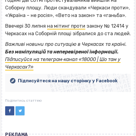
годині дві сотні протестувальників вийшли на
Соборну площу. Люди скандували «Черкаси проти»,
«Україна – не росія», «Вето на закон» та «ганьба».
Ввечері 30 липня
на мітинг проти
закону № 12414 у
Черкасах на Соборній площі зібралися до ста людей.
Важливі новини про ситуацію в Черкасах та країні.
Без маніпуляцій та неперевіреної інформації.
ВІСІМНАДЦЯТЬ ТРИ НУЛІ
Підписуйся на телеграм‐канал «18000 | Шо там у
ВІСІМНАДЦЯТЬ ТРИ НУЛІ
ВІСІМНАДЦЯТЬ ТРИ НУЛІ
Черкасах?»
ВІСІМНАДЦЯТЬ ТРИ НУЛІ
ВІСІМНАДЦЯТЬ ТРИ НУЛІ
ВІСІМНАДЦЯТЬ ТРИ НУЛІ
Підписуйтеся на нашу сторінку у Facebook
ВІСІМНАДЦЯТЬ ТРИ НУЛІ
ВІСІМНАДЦЯТЬ ТРИ НУЛІ
Поділитись статтею
РЕКЛАМА