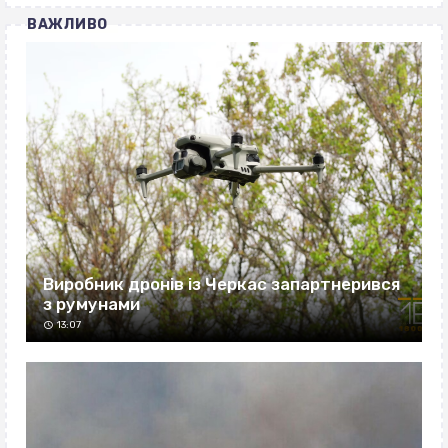
ВАЖЛИВО
Виробник дронів із Черкас запартнерився
з румунами
13:07