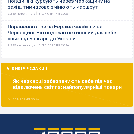
Поїзди, які курсують через Черкащину на
захід, тимчасово змінюють маршрут
|
2 236 переглядів
ВІД 7 СЕРПНЯ 2026
Пораненого грифа Берліна знайшли на
Черкащині. Він подолав нетиповий для себе
шлях від Болгарії до України
|
2 225 переглядів
ВІД 5 СЕРПНЯ 2026
ВИБІР РЕДАКЦІЇ
Як черкасці забезпечують себе під час
відключень світла: найпопулярніші товари
29 ЧЕРВНЯ 2026