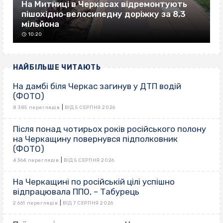
На Митниці в Черкасах відремонтують
пішохідно‐велосипедну доріжку за 8,3
мільйона
10:20
НАЙБІЛЬШЕ ЧИТАЮТЬ
На дамбі біля Черкас загинув у ДТП водій
(ФОТО)
|
8 385 переглядів
ВІД 5 СЕРПНЯ 2026
Після понад чотирьох років російського полону
на Черкащину повернувся підполковник
(ФОТО)
|
4 364 переглядів
ВІД 5 СЕРПНЯ 2026
На Черкащині по російській цілі успішно
відпрацювала ППО, – Табурець
|
2 661 переглядів
ВІД 7 СЕРПНЯ 2026