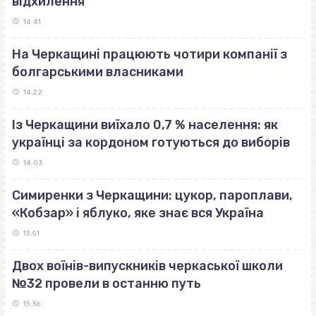
відхилення
14:41
На Черкащині працюють чотири компанії з
болгарськими власниками
14:22
Із Черкащини виїхало 0,7 % населення: як
українці за кордоном готуються до виборів
14:03
Симиренки з Черкащини: цукор, пароплави,
«Кобзар» і яблуко, яке знає вся Україна
13:51
Двох воїнів-випускників черкаської школи
№32 провели в останню путь
13:36