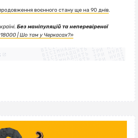
продовження воєнного стану ще на 90 днів
.
країні.
Без маніпуляцій та неперевіреної
ВІСІМНАДЦЯТЬ ТРИ НУЛІ
«18000 | Шо там у Черкасах?»
ВІСІМНАДЦЯТЬ ТРИ НУЛІ
ВІСІМНАДЦЯТЬ ТРИ НУЛІ
ВІСІМНАДЦЯТЬ ТРИ НУЛІ
ВІСІМНАДЦЯТЬ ТРИ НУЛІ
ВІСІМНАДЦЯТЬ ТРИ НУЛІ
k
ВІСІМНАДЦЯТЬ ТРИ НУЛІ
ВІСІМНАДЦЯТЬ ТРИ НУЛІ