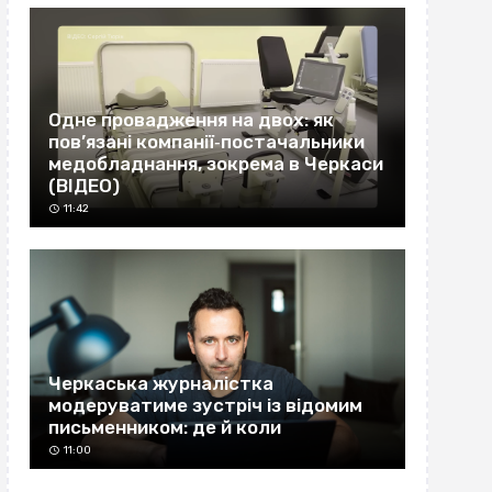
Одне провадження на двох: як
пов’язані компанії‐постачальники
медобладнання, зокрема в Черкаси
(ВІДЕО)
11:42
Черкаська журналістка
модеруватиме зустріч із відомим
письменником: де й коли
11:00