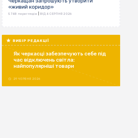
Черкащан запрошують утворити
«живий коридор»
|
5 748 переглядів
ВІД 4 СЕРПНЯ 2026
ВИБІР РЕДАКЦІЇ
Як черкасці забезпечують себе під
час відключень світла:
найпопулярніші товари
29 ЧЕРВНЯ 2026