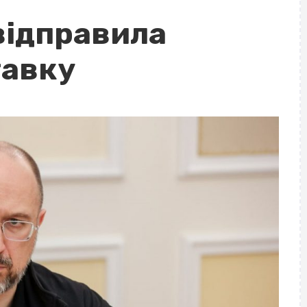
відправила
тавку