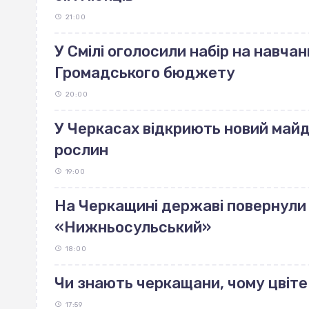
21:00
У Смілі оголосили набір на навчан
Громадського бюджету
20:00
У Черкасах відкриють новий май
рослин
19:00
На Черкащині державі повернули 
«Нижньосульський»
18:00
Чи знають черкащани, чому цвіте
17:59