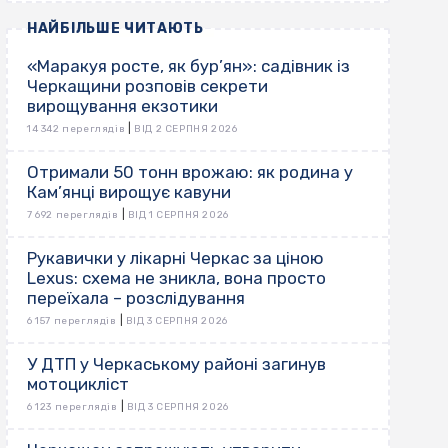
НАЙБІЛЬШЕ ЧИТАЮТЬ
«Маракуя росте, як бур’ян»: садівник із
Черкащини розповів секрети
вирощування екзотики
|
14 342 переглядів
ВІД 2 СЕРПНЯ 2026
Отримали 50 тонн врожаю: як родина у
Кам’янці вирощує кавуни
|
7 692 переглядів
ВІД 1 СЕРПНЯ 2026
Рукавички у лікарні Черкас за ціною
Lexus: схема не зникла, вона просто
переїхала – розслідування
|
6 157 переглядів
ВІД 3 СЕРПНЯ 2026
У ДТП у Черкаському районі загинув
мотоцикліст
|
6 123 переглядів
ВІД 3 СЕРПНЯ 2026