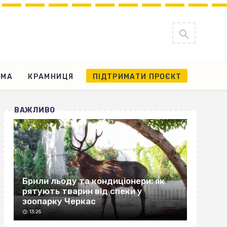
АМА
КРАМНИЦЯ
ПІДТРИМАТИ ПРОЄКТ
ВАЖЛИВО
Брили льоду та кондиціонери: як
рятують тварин від спеки у
зоопарку Черкас
13:25