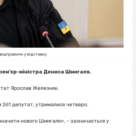
відправили у відставку
прем’єр-міністра Дениса Шмигаля.
утат Ярослав Железняк.
 261 депутат, утрималися четверо.
изначити нового Шмигаля», – зазначається у