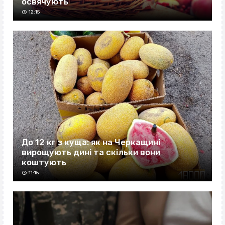
освячують
12:15
До 12 кг з куща: як на Черкащині
вирощують дині та скільки вони
коштують
11:15