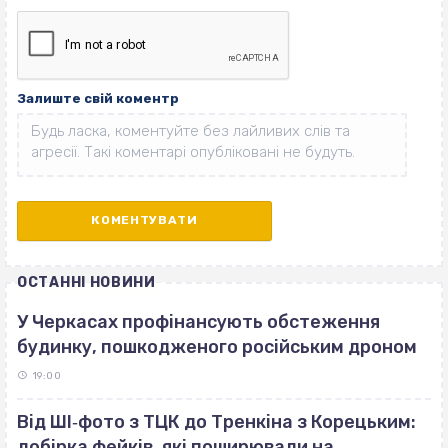
Залиште свій коментр
ОСТАННІ НОВИНИ
У Черкасах профінансують обстеження
будинку, пошкодженого російським дроном
19:00
Від ШІ‐фото з ТЦК до Тренкіна з Корецьким:
добірка фейків, які поширювали на