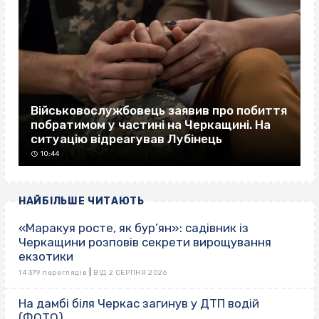
Військовослужбовець заявив про побиття
побратимом у частині на Черкащині. На
ситуацію відреагував Лубінець
10:44
НАЙБІЛЬШЕ ЧИТАЮТЬ
«Маракуя росте, як бур’ян»: садівник із
Черкащини розповів секрети вирощування
екзотики
|
14 379 переглядів
ВІД 2 СЕРПНЯ 2026
На дамбі біля Черкас загинув у ДТП водій
(ФОТО)