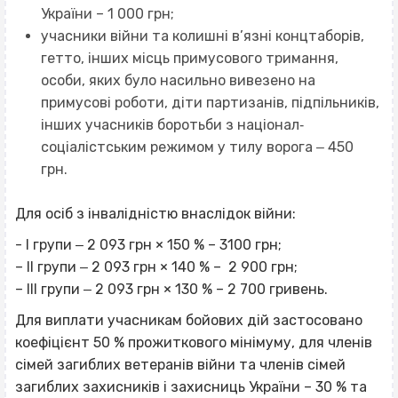
України – 1 000 грн;
учасники війни та колишні в’язні концтаборів,
гетто, інших місць примусового тримання,
особи, яких було насильно вивезено на
примусові роботи, діти партизанів, підпільників,
інших учасників боротьби з націонал‐
соціалістським режимом у тилу ворога ‒ 450
грн.
Для осіб з інвалідністю внаслідок війни:
- I групи ‒ 2 093 грн × 150 % – 3100 грн;
– II групи ‒ 2 093 грн × 140 % – 2 900 грн;
– III групи ‒ 2 093 грн × 130 % – 2 700 гривень.
Для виплати учасникам бойових дій застосовано
коефіцієнт 50 % прожиткового мінімуму, для членів
сімей загиблих ветеранів війни та членів сімей
загиблих захисників і захисниць України – 30 % та