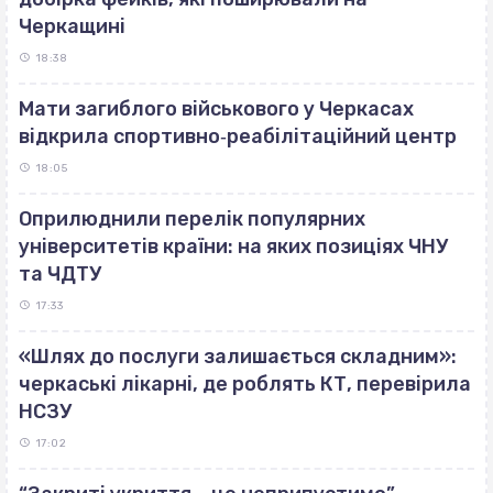
Черкащині
18:38
Мати загиблого військового у Черкасах
відкрила спортивно‐реабілітаційний центр
18:05
Оприлюднили перелік популярних
університетів країни: на яких позиціях ЧНУ
та ЧДТУ
17:33
«Шлях до послуги залишається складним»:
черкаські лікарні, де роблять КТ, перевірила
НСЗУ
17:02