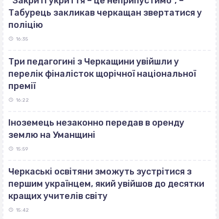
“Закриті укриття – це неприпустимо”, –
Табурець закликав черкащан звертатися у
поліцію
16:35
Три педагогині з Черкащини увійшли у
перелік фіналісток щорічної національної
премії
16:22
Іноземець незаконно передав в оренду
землю на Уманщині
15:59
Черкаські освітяни зможуть зустрітися з
першим українцем, який увійшов до десятки
кращих учителів світу
15:42