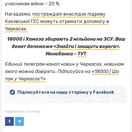
учасникам війни – 20 %.
Нагадаємо,
постраждалі внаслідок підриву
Каховської ГЕС можуть отримати допомогу в
Черкасах.
18000 і Хамаза збирають 2 мільйони на ЗСУ. Ваш
донат допоможе
«Знайти і знищити ворога»
.
Монобанка –
ТУТ
Єдиний телеграм‐канал новин у Черкасах, новинам
ВІСІМНАДЦЯТЬ ТРИ НУЛІ
якого можна довіряти. Підписуйся на
«18000 | Шо
ВІСІМНАДЦЯТЬ ТРИ НУЛІ
ВІСІМНАДЦЯТЬ ТРИ НУЛІ
там у Черкасах?»
ВІСІМНАДЦЯТЬ ТРИ НУЛІ
ВІСІМНАДЦЯТЬ ТРИ НУЛІ
ВІСІМНАДЦЯТЬ ТРИ НУЛІ
Підписуйтеся на нашу сторінку у Facebook
ВІСІМНАДЦЯТЬ ТРИ НУЛІ
ВІСІМНАДЦЯТЬ ТРИ НУЛІ
Поділитись статтею