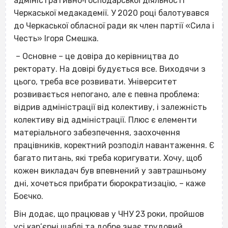
адміністративно‐господарської діяльності
Черкаської медакадемії. У 2020 році балотувався
до Черкаської обласної ради як член партії «Сила і
Честь» Ігоря Смешка.
– Основне – це довіра до керівництва до
ректорату. На довірі будується все. Виходячи з
цього, треба все розвивати. Університет
розвивається непогано, але є певна проблема:
відрив адміністрації від колективу, і залежність
колективу від адміністрації. Плюс є елементи
матеріального забезпечення, заохочення
працівників, коректний розподіл навантаження. Є
багато питань, які треба коригувати. Хочу, щоб
кожен викладач був впевнений у завтрашньому
дні, хочеться прибрати бюрократизацію, – каже
Боєчко.
Він додає, що працював у ЧНУ 23 роки, пройшов
усі кар’єрні щаблі та добре знає трудовий