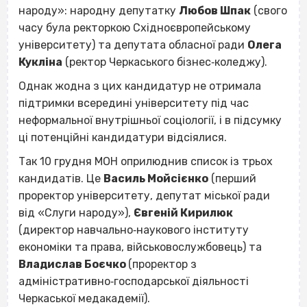
народу»: народну депутатку
Любов Шпак
(свого
часу була ректоркою Східноєвропейському
університету) та депутата обласної ради
Олега
Кукліна
(ректор Черкаського бізнес‐коледжу).
Однак жодна з цих кандидатур не отримала
підтримки всередині університету під час
неформальної внутрішньої соціології, і в підсумку
ці потенційні кандидатури відсіялися.
Так 10 грудня МОН оприлюднив список із трьох
кандидатів. Це
Василь Мойсієнко
(перший
проректор університету, депутат міської ради
від «Слуги народу»),
Євгеній Кирилюк
(директор навчально‐наукового інституту
економіки та права, військовослужбовець) та
Владислав Боєчко
(проректор з
адміністративно‐господарської діяльності
Черкаської медакадемії).