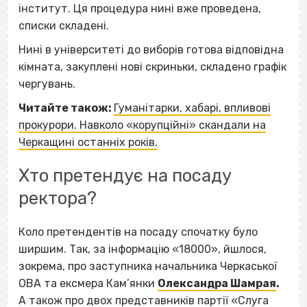
інститут. Ця процедура нині вже проведена,
списки складені.
Нині в університеті до виборів готова відповідна
кімната, закуплені нові скриньки, складено графік
чергувань.
Читайте також:
Гуманітарки, хабарі, впливові
прокурори. Навколо «корупційні» скандали на
Черкащині останніх років.
Хто претендує на посаду
ректора?
Коло претендентів на посаду спочатку було
ширшим. Так, за інформацію «18000
»
, йшлося,
зокрема, про заступника начальника Черкаської
ОВА та ексмера Кам’янки
Олександра Шамрая
.
А також про двох представників партії «Слуга