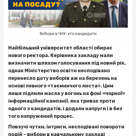
Вибори в ЧНУ: хто кандидати
Найбільший університет області обирає
нового ректора. Керівника закладу мали
визначити шляхом голосування під новий рік,
однак Міністерство освіти несподівано
перенесло дату виборів аж на березень на
основі певного «таємничого листа». Цим
лише підлили масла у вогонь на фоні «чорної»
інформаційної кампанії, яка триває проти
одного з кандидатів, і додали напруги і в без
того напружений процес.
Повзучі чутки, інтриги, несподівані повороти
подій – вибори в навчальному закладі