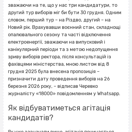
зважаючи на те, що у нас три кандидатури, то
другий тур виборів міг би бути 30 грудня. Одним
словом, перший тур – на Різдво, другий – на
Новий рік. Врахувавши воєнний стан, складнощі
опалювального сезону та часті відключення
електроенергії, зважаючи на випусковий і
канікулярний періоди та з метою недопущення
зриву виборів ректора, після консультацій із
фахівцями міністерства, мною листом від 8
грудня 2025 була внесена пропозиція –
призначити дату проведення виборів на 26
березня 2026 року, – відписав Черевко
журналісту «18000» повідомленням у Whatsapp.
Як відбуватиметься агітація
кандидатів?
Як уже зазначали вище, агітація починається