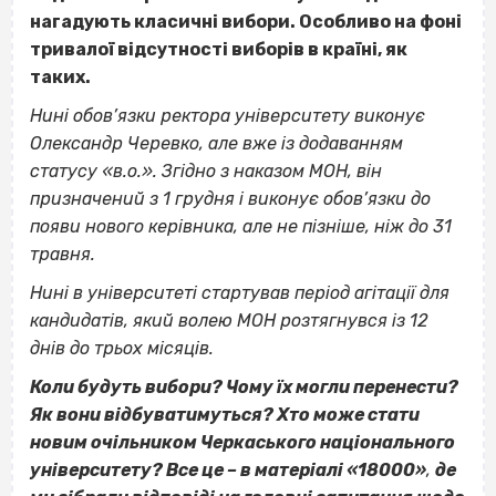
нагадують класичні вибори. Особливо на фоні
тривалої відсутності виборів в країні, як
таких.
Нині обов’язки ректора університету виконує
Олександр Черевко, але вже із додаванням
статусу «в.о.». Згідно з наказом МОН, він
призначений з 1 грудня і виконує обов’язки до
появи нового керівника, але не пізніше, ніж до 31
травня.
Нині в університеті стартував період агітації для
кандидатів, який волею МОН розтягнувся із 12
днів до трьох місяців.
Коли будуть вибори? Чому їх могли перенести?
Як вони відбуватимуться? Хто може стати
новим очільником Черкаського національного
університету? Все це – в матеріалі «18000»
,
де