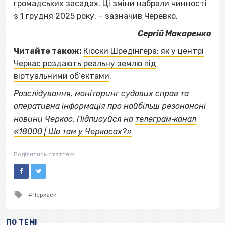
громадських засадах. Ці зміни набрали чинності
з 1 грудня 2025 року, – зазначив Черевко.
Сергій Макаренко
Читайте також:
Кіоски Шредінгера: як у центрі
Черкас роздають реальну землю під
віртуальними об’єктами
.
Розслідування, моніторинг судових справ та
оперативна інформація про найбільш резонансні
новини Черкас. Підписуйся на
телеграм‐канал
«18000 | Шо там у Черкасах?»
Поділитись статтею
Tagged
Черкаси
with
ПО ТЕМІ