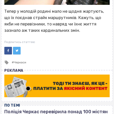
Тепер у молодій родині мало не щодня жартують,
що їх поєднав страйк маршрутників. Кажуть, що
якби не перевізники, то навряд чи їхнє життя
зазнало аж таких кардинальних змін.
Поділитись статтею
Tagged
Черкаси
with
РЕКЛАМА
ПО ТЕМІ
Поліція Черкас перевірила понад 100 містян