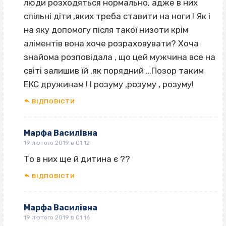
люди розходяться нормально, адже в них
спільні діти ‚яких треба ставити на ноги ! Як і
на яку допомогу після такої низоти крім
аліментів вона хоче розраховувати? Хоча
знайома розповідала , що цей мужчина все на
світі залишив їй ‚як порядний …Позор таким
ЕКС дружинам ! І розуму ‚розуму , розуму!
ВІДПОВІCТИ
Марфа Василівна
19 лютого 2019 в 01:12
То в них ще й дитина є ??
ВІДПОВІCТИ
Марфа Василівна
19 лютого 2019 в 01:16