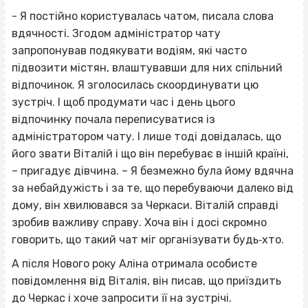
- Я постійно користувалась чатом, писала слова
вдячності. Згодом адміністратор чату
запропонував подякувати водіям, які часто
підвозити містян, влаштувавши для них спільний
відпочинок. Я зголосилась скоординувати цю
зустріч. І щоб продумати час і день цього
відпочинку почала переписуватися із
адміністратором чату. І лише тоді довідалась, що
його звати Віталій і що він перебуває в іншій країні,
– пригадує дівчина. – Я безмежно була йому вдячна
за небайдужість і за те, що перебуваючи далеко від
дому, він хвилювався за Черкаси. Віталій справді
зробив важливу справу. Хоча він і досі скромно
говорить, що такий чат міг організувати будь‐хто.
А після Нового року Аліна отримала особисте
повідомлення від Віталія, він писав, що приїздить
до Черкас і хоче запросити її на зустрічі.