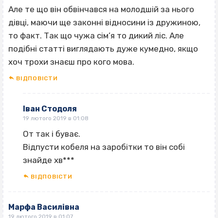
Але те що він обвінчався на молодшій за нього
дівці, маючи ще законні відносини із дружиною,
то факт. Так що чужа сім’я то дикий ліс. Але
подібні статті виглядають дуже кумедно, якщо
хоч трохи знаєш про кого мова.
ВІДПОВІCТИ
Іван Стодоля
19 лютого 2019 в 01:08
От так і буває.
Відпусти кобеля на заробітки то він собі
знайде хв***
ВІДПОВІCТИ
Марфа Василівна
19 лютого 2019 в 01:07