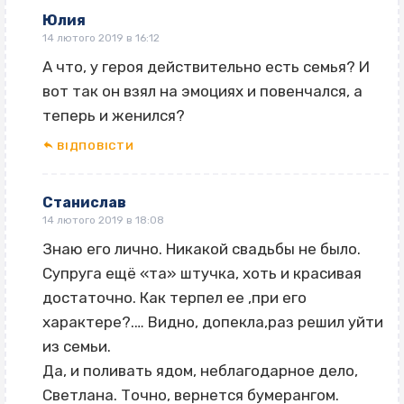
Юлия
14 лютого 2019 в 16:12
А что, у героя действительно есть семья? И
вот так он взял на эмоциях и повенчался, а
теперь и женился?
ВІДПОВІCТИ
Станислав
14 лютого 2019 в 18:08
Знаю его лично. Никакой свадьбы не было.
Супруга ещё «та» штучка, хоть и красивая
достаточно. Как терпел ее ‚при его
характере?.… Видно, допекла,раз решил уйти
из семьи.
Да, и поливать ядом, неблагодарное дело,
Светлана. Точно, вернется бумерангом.