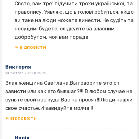
Свєто, вам тре’ підучити трохи української, та
правопису. Уявляю, що в голові робиться, якщо
ви таке на люди можете винести. Не судіть та
несудимі будете, слідкуйте за власним
добробутом, моя вам порада.
ВІДПОВІCТИ
Виктория
14 лютого 2019 в 15:16
Злая женщина Светлана,Вы говорите это от
зависти или как его бывшая?!!! В любом случае не
суньте свой нос куда Вас не просят!!!Люди нашли
свое счастье.И завидуйте молча!!!
ВІДПОВІCТИ
Надія