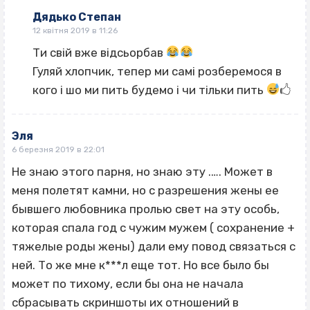
Дядько Степан
12 квітня 2019 в 11:26
Ти свій вже відсьорбав
Гуляй хлопчик, тепер ми самі розберемося в
кого і шо ми пить будемо і чи тільки пить
🖒
Эля
6 березня 2019 в 22:01
Не знаю этого парня, но знаю эту .…. Может в
меня полетят камни, но с разрешения жены ее
бывшего любовника пролью свет на эту особь,
которая спала год с чужим мужем ( сохранение +
тяжелые роды жены) дали ему повод связаться с
ней. То же мне к***л еще тот. Но все было бы
может по тихому, если бы она не начала
сбрасывать скриншоты их отношений в