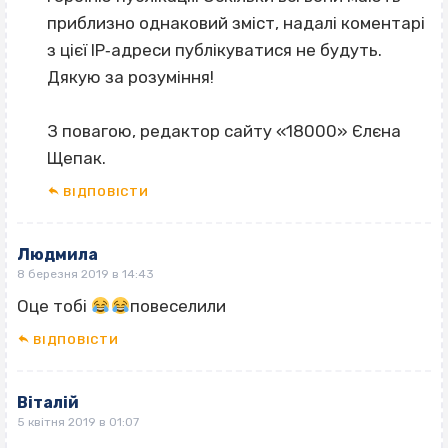
приблизно однаковий зміст, надалі коментарі
з цієї IP‐адреси публікуватися не будуть.
Дякую за розуміння!
З повагою, редактор сайту «18000» Єлєна
Щепак.
ВІДПОВІCТИ
Людмила
8 березня 2019 в 14:43
Оце тобі
повеселили
ВІДПОВІCТИ
Віталій
5 квітня 2019 в 01:07