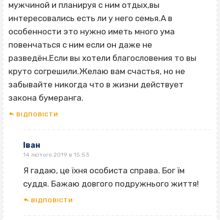
мужчиной и планируя с ним отдых,вы
интересовались есть ли у него семья.А в
особенности это нужно иметь много ума
повенчаться с ним если он даже не
разведён.Если вы хотели благословения то вы
круто согрешили.Желаю вам счастья, но не
забывайте никогда что в жизни действует
закона бумеранга.
ВІДПОВІCТИ
Іван
14 лютого 2019 в 15:53
Я гадаю, це їхня особиста справа. Бог їм
суддя. Бажаю довгого подружнього життя!
ВІДПОВІCТИ