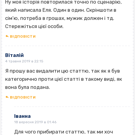
Ну моя історія повторилася точно по сценарію,
який написала Еля. Один в один. Скріншоти в
сім’ю, потреба в грошах, мужик должен і тд.
Стережіться цієї особи.
ВІДПОВІCТИ
Віталій
4 травня 2019 в 22:15
Я прошу вас видалити цю статтю, так як я був
категорично проти цієї статті в такому виді, як
вона була подана.
ВІДПОВІCТИ
Іванна
18 вересня 2019 в 01:46
Для чого прибирати статтю, так ми хоч