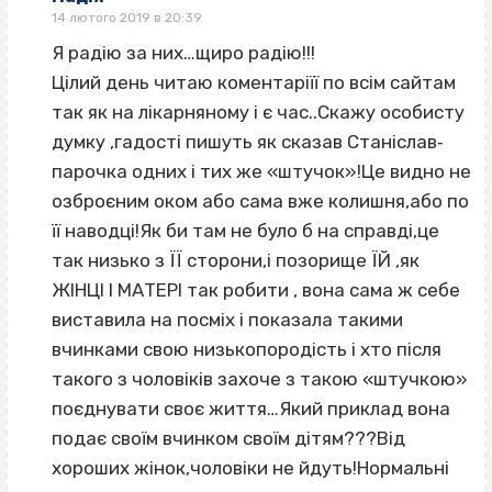
14 лютого 2019 в 20:39
Я радію за них…щиро радію!!!
Цілий день читаю коментаріїї по всім сайтам
так як на лікарняному і є час..Скажу особисту
думку ‚гадості пишуть як сказав Станіслав‐
парочка одних і тих же «штучок»!Це видно не
озброєним оком або сама вже колишня,або по
її наводці!Як би там не було б на справді,це
так низько з ЇЇ сторони,і позорище ЇЙ ‚як
ЖІНЦІ І МАТЕРІ так робити , вона сама ж себе
виставила на посміх і показала такими
вчинками свою низькопородість і хто після
такого з чоловіків захоче з такою «штучкою»
поєднувати своє життя…Який приклад вона
подає своїм вчинком своїм дітям???Від
хороших жінок,чоловіки не йдуть!Нормальні