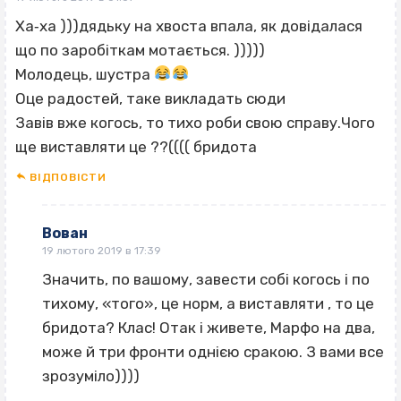
Ха‐ха )))дядьку на хвоста впала, як довідалася
що по заробіткам мотається. )))))
Молодець, шустра
Оце радостей, таке викладать сюди
Завів вже когось, то тихо роби свою справу.Чого
ще виставляти це ??(((( бридота
ВІДПОВІCТИ
Вован
19 лютого 2019 в 17:39
Значить, по вашому, завести собі когось і по
тихому, «того», це норм, а виставляти , то це
бридота? Клас! Отак і живете, Марфо на два,
може й три фронти однією сракою. З вами все
зрозуміло))))