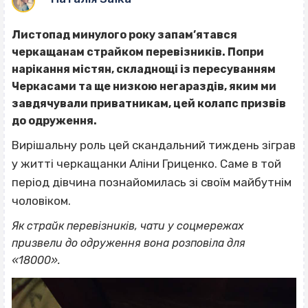
Листопад минулого року запам’ятався
черкащанам страйком перевізників. Попри
нарікання містян, складнощі із пересуванням
Черкасами та ще низкою негараздів, яким ми
завдячували приватникам, цей колапс призвів
до одруження.
Вирішальну роль цей скандальний тиждень зіграв
у житті черкащанки Аліни Гриценко. Саме в той
період дівчина познайомилась зі своїм майбутнім
чоловіком.
Як страйк перевізників, чати у соцмережах
призвели до одруження вона розповіла для
«18000».