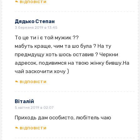
ВІДПОВІCТИ
Дядько Степан
3 березня 2019 в 13:45
То це ти і є той мужик ??
мабуть краще, чим та шо була ? На ту
предмдущу хоть шось оставив ? Черкни
адресок, подивимся на твою жінку бившу.На
чай заскочити хочу )
ВІДПОВІCТИ
Віталій
5 квітня 2019 в 02:07
Приходь дам особисто, любітель чаю
ВІДПОВІCТИ