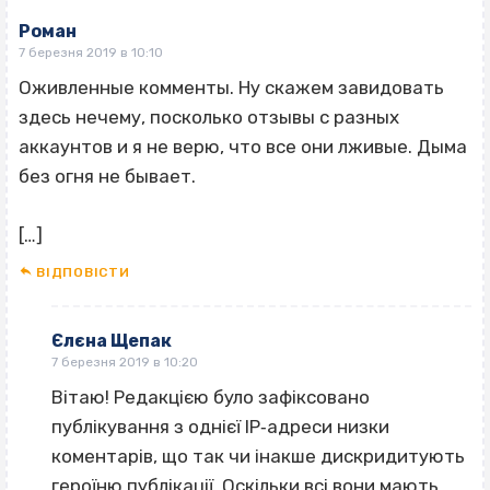
Роман
7 березня 2019 в 10:10
Оживленные комменты. Ну скажем завидовать
здесь нечему, посколько отзывы с разных
аккаунтов и я не верю, что все они лживые. Дыма
без огня не бывает.
[…]
ВІДПОВІCТИ
Єлєна Щепак
7 березня 2019 в 10:20
Вітаю! Редакцією було зафіксовано
публікування з однієї IP‐адреси низки
коментарів, що так чи інакше дискридитують
героїню публікації. Оскільки всі вони мають