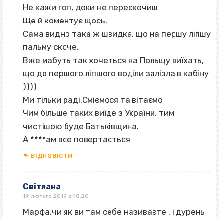
Не кажи гоп, доки не перескочиш
Ще й коментує щось.
Сама видно така ж швидка, що на першу ліпшу
пальму скоче.
Вже мабуть так хочеться на Польщу виїхать,
що до першого ліпшого воділи залізла в кабіну
))))
Ми тільки раді.Сміємося та вітаємо
Чим більше таких виїде з України, тим
чистішою буде Батьківщина.
А ****ам все повертається
ВІДПОВІCТИ
Світлана
19 лютого 2019 в 18:20
Марфа,чи як ви там себе називаєте , і дурень