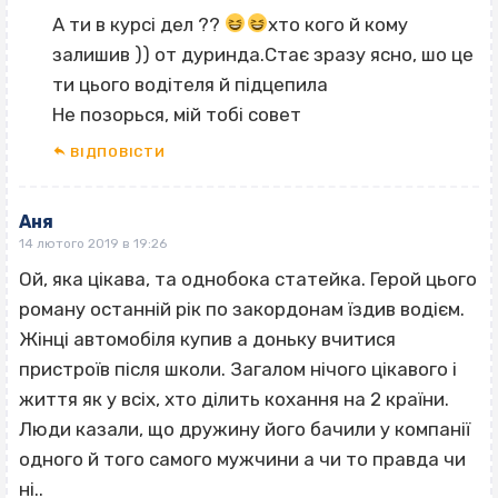
А ти в курсі дел ??
хто кого й кому
залишив )) от дуринда.Стає зразу ясно, шо це
ти цього водітеля й підцепила
Не позорься, мій тобі совет
ВІДПОВІCТИ
Аня
14 лютого 2019 в 19:26
Ой, яка цікава, та однобока статейка. Герой цього
роману останній рік по закордонам їздив водієм.
Жінці автомобіля купив а доньку вчитися
пристроїв після школи. Загалом нічого цікавого і
життя як у всіх, хто ділить кохання на 2 країни.
Люди казали, що дружину його бачили у компанії
одного й того самого мужчини а чи то правда чи
ні..