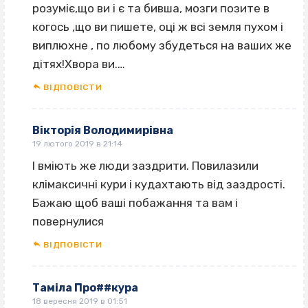
розуміє,що ви і є та бивша, мозги позите в
когось ‚що ви пишете, оці ж всі земля пухом і
виплюхне , по любому збудеться на ваших же
дітях!Хвора ви.…
ВІДПОВІCТИ
Вікторія Володимирівна
19 лютого 2019 в 21:14
І вміють же люди заздрити. Повилазили
клімаксичні кури і кудахтають від заздрості.
Бажаю щоб ваші побажання та вам і
повернулися
ВІДПОВІCТИ
Таміла Про##кура
18 вересня 2019 в 01:51