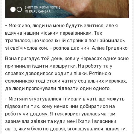
- Можливо, люди на мене будуть злитися, але я
вдячна нашим міським перевізникам. Так
трапилося, що через їхній страйк я познайомилась
зі своїм чоловіком, – розповідає нині Аліна Гриценко.
Вона пригадує той день, коли у Черкасах одночасно
припинили їздити маршрутки. На роботу та у
справах доводилося ходити пішки. Рятівною
соломинкою тоді стали чати у соціальних мережах,
де люди пропонували підвезти один одного.
- Містяни згуртувалися і писали в чаті, що можуть
підвозити тих, кому немає чим добиратися на
роботу чи додому. Я теж користувалась чатом:
зазначала звідки та куди мені їхати і власники
авто, яким було по дорозі, зголошувалися підвезти,