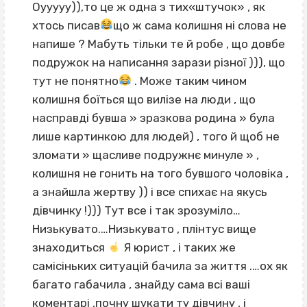
Оууууу)),то це ж одна з тих«штучок» , як
хтось писав
що ж сама колишня ні слова не
напише ? Мабуть тільки те й робе , що довбе
подружок на написання зарази різної ))), що
тут не понятно
. Може таким чином
колишня боїться що вилізе на люди , що
насправді бувша » зразкова родина » була
лише картинкою для людей) , того й щоб не
зломати » щасливе подружнє минуле » ,
колишня не гонить на того бувшого чоловіка ,
а знайшла жертву )) і все спихає на якусь
дівчинку !))) Тут все і так зрозуміло…
Низькувато.…Низькувато , плінтус вище
знаходиться
Я юрист , і таких же
самісіньких ситуацій бачила за життя .…ох як
багато габачила , знайду сама всі ваші
коментарі ‚почну шукати ту дівчину , і