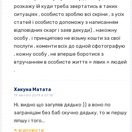
розкажу їй куди треба звертатись в таких
ситуаціях , особисто зроблю всі скріни , з усіх
статей і особисто допоможу з написанням
відповідних скарг і заяв декуди) , накожну
особу , і принципово не візьму кошти за свої
послуги , коменти всіх до одной сфотографую
, кожну особу , не вперше боротися з
втручанням в особисте життя » лівих » людей
.
Хакуна Матата
19 лютого 2019 в 07:16
Ні, видно що загуляв дядько )) а воно по
заграніцам без баб скучно дядьку, то ж першу
ліпшу і того…
ВІДПОВІCТИ