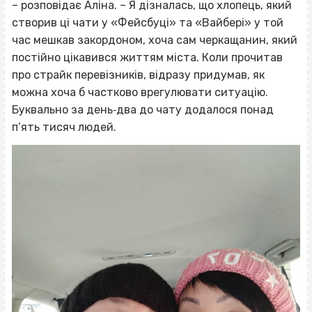
– розповідає Аліна. – Я дізналась, що хлопець, який
створив ці чати у «Фейсбуці» та «Вайбері» у той
час мешкав закордоном, хоча сам черкащанин, який
постійно цікавився життям міста. Коли прочитав
про страйк перевізників, відразу придумав, як
можна хоча б частково врегулювати ситуацію.
Буквально за день‐два до чату додалося понад
п’ять тисяч людей.