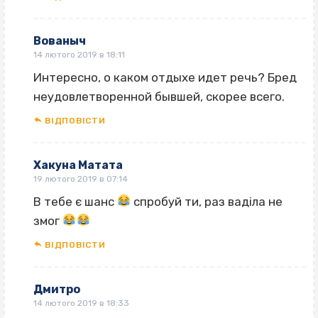
Вованыч
14 лютого 2019 в 18:11
Интересно, о каком отдыхе идет речь? Бред
неудовлетворенной бывшей, скорее всего.
ВІДПОВІCТИ
Хакуна Матата
19 лютого 2019 в 07:14
В тебе є шанс
спробуй ти, раз ваділа не
змог
ВІДПОВІCТИ
Дмитро
14 лютого 2019 в 18:33