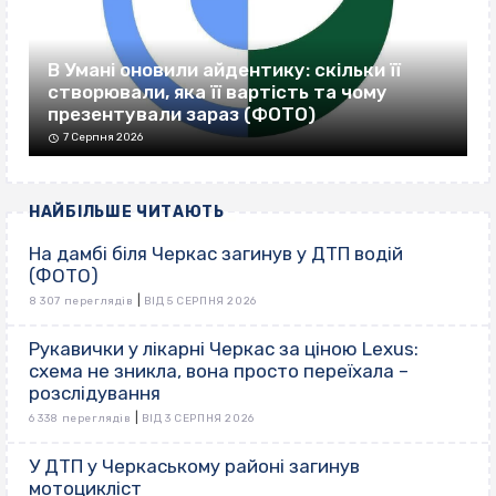
В Умані оновили айдентику: скільки її
створювали, яка її вартість та чому
презентували зараз (ФОТО)
7 Серпня 2026
НАЙБІЛЬШЕ ЧИТАЮТЬ
На дамбі біля Черкас загинув у ДТП водій
(ФОТО)
|
8 307 переглядів
ВІД 5 СЕРПНЯ 2026
Рукавички у лікарні Черкас за ціною Lexus:
схема не зникла, вона просто переїхала –
розслідування
|
6 338 переглядів
ВІД 3 СЕРПНЯ 2026
У ДТП у Черкаському районі загинув
мотоцикліст