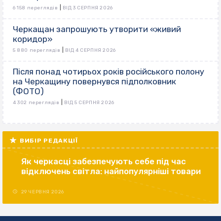
|
6 158 переглядів
ВІД 3 СЕРПНЯ 2026
Черкащан запрошують утворити «живий
коридор»
|
5 880 переглядів
ВІД 4 СЕРПНЯ 2026
Після понад чотирьох років російського полону
на Черкащину повернувся підполковник
(ФОТО)
|
4 302 переглядів
ВІД 5 СЕРПНЯ 2026
ВИБІР РЕДАКЦІЇ
Як черкасці забезпечують себе під час
відключень світла: найпопулярніші товари
29 ЧЕРВНЯ 2026