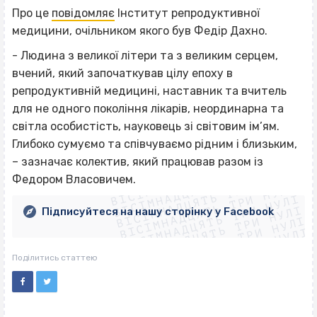
Про це
повідомляє
Інститут репродуктивної
медицини, очільником якого був Федір Дахно.
- Людина з великої літери та з великим серцем,
вчений, який започаткував цілу епоху в
репродуктивній медицині, наставник та вчитель
для не одного покоління лікарів, неординарна та
світла особистість, науковець зі світовим ім’ям.
Глибоко сумуємо та співчуваємо рідним і близьким,
ВІСІМНАДЦЯТЬ ТРИ НУЛІ
– зазначає колектив, який працював разом із
ВІСІМНАДЦЯТЬ ТРИ НУЛІ
ВІСІМНАДЦЯТЬ ТРИ НУЛІ
Федором Власовичем.
ВІСІМНАДЦЯТЬ ТРИ НУЛІ
ВІСІМНАДЦЯТЬ ТРИ НУЛІ
ВІСІМНАДЦЯТЬ ТРИ НУЛІ
Підписуйтеся на нашу сторінку у Facebook
ВІСІМНАДЦЯТЬ ТРИ НУЛІ
ВІСІМНАДЦЯТЬ ТРИ НУЛІ
Поділитись статтею