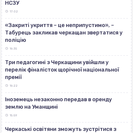
НСЗУ
17:02
«Закриті укриття – це неприпустимо», –
Табурець закликав черкащан звертатися у
поліцію
16:35
Три педагогині з Черкащини увійшли у
перелік фіналісток щорічної національної
премії
16:22
Іноземець незаконно передав в оренду
землю на Уманщині
15:59
Черкаські освітяни зможуть зустрітися з