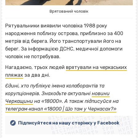
Врятований чоловік
Рятувальники виявили чоловіка 1988 року
народження поблизу острова, приблизно за 400
метрів від берега. Його транспортували його на
берег. За інформацією ДСНС, медичної допомоги
чоловік не потребував.
Нагадаємо, трьох людей
врятували на черкаських
пляжах
за два дні.
Єдині, хто публікує імена колаборантів та
корупціонерів. Знаходьте актуальні
новини
ВІСІМНАДЦЯТЬ ТРИ НУЛІ
Черкащини
на «18000».
А також підписуйся на
ВІСІМНАДЦЯТЬ ТРИ НУЛІ
ВІСІМНАДЦЯТЬ ТРИ НУЛІ
телеграм‐канал «18000 | Шо там у Черкасах?»
ВІСІМНАДЦЯТЬ ТРИ НУЛІ
ВІСІМНАДЦЯТЬ ТРИ НУЛІ
ВІСІМНАДЦЯТЬ ТРИ НУЛІ
Підписуйтеся на нашу сторінку у Facebook
ВІСІМНАДЦЯТЬ ТРИ НУЛІ