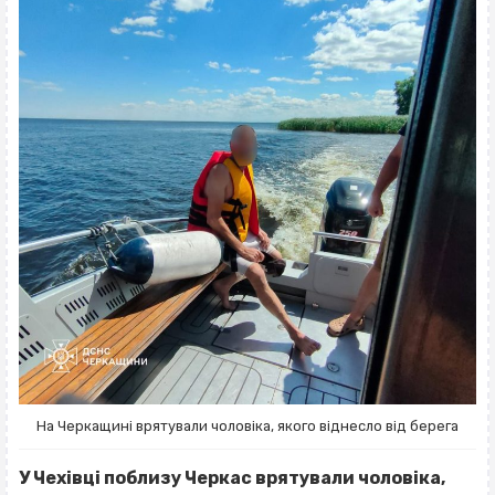
На Черкащині врятували чоловіка, якого віднесло від берега
У Чехівці поблизу Черкас врятували чоловіка,