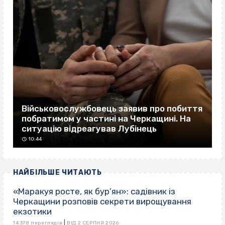
Військовослужбовець заявив про побиття
побратимом у частині на Черкащині. На
ситуацію відреагував Лубінець
10:44
НАЙБІЛЬШЕ ЧИТАЮТЬ
«Маракуя росте, як бур’ян»: садівник із
Черкащини розповів секрети вирощування
екзотики
|
14 378 переглядів
ВІД 2 СЕРПНЯ 2026