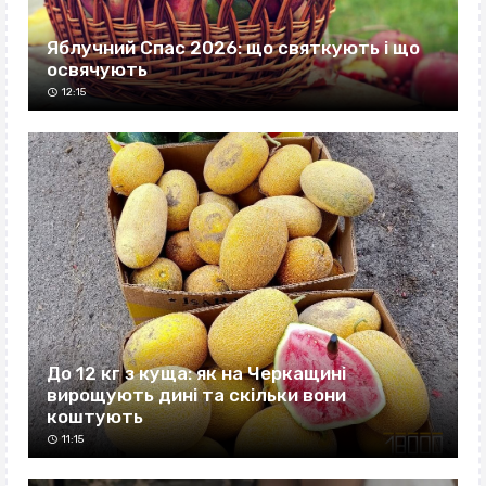
Яблучний Спас 2026: що святкують і що
освячують
12:15
До 12 кг з куща: як на Черкащині
вирощують дині та скільки вони
коштують
11:15