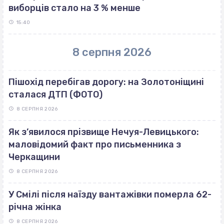
виборців стало на 3 % менше
15:40
8 серпня 2026
Пішохід перебігав дорогу: на Золотоніщині
сталася ДТП (ФОТО)
8 СЕРПНЯ 2026
Як з’явилося прізвище Нечуя-Левицького:
маловідомий факт про письменника з
Черкащини
8 СЕРПНЯ 2026
У Смілі після наїзду вантажівки померла 62-
річна жінка
8 СЕРПНЯ 2026