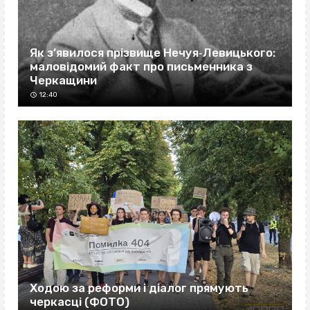
Як з’явилося прізвище Нечуя‐Левицького:
маловідомий факт про письменника з
Черкащини
12:40
Ходою за реформи і діалог прямують
черкасці (ФОТО)