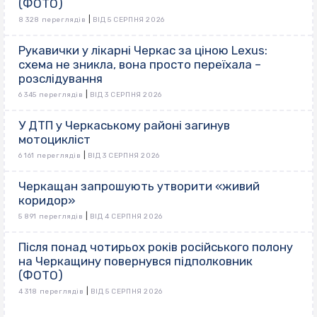
(ФОТО)
|
8 328 переглядів
ВІД 5 СЕРПНЯ 2026
Рукавички у лікарні Черкас за ціною Lexus:
схема не зникла, вона просто переїхала –
розслідування
|
6 345 переглядів
ВІД 3 СЕРПНЯ 2026
У ДТП у Черкаському районі загинув
мотоцикліст
|
6 161 переглядів
ВІД 3 СЕРПНЯ 2026
Черкащан запрошують утворити «живий
коридор»
|
5 891 переглядів
ВІД 4 СЕРПНЯ 2026
Після понад чотирьох років російського полону
на Черкащину повернувся підполковник
(ФОТО)
|
4 318 переглядів
ВІД 5 СЕРПНЯ 2026