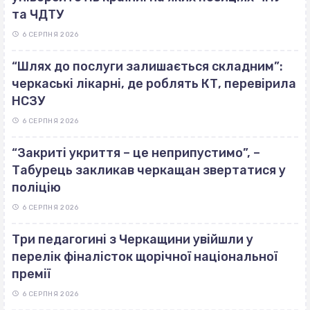
та ЧДТУ
6 СЕРПНЯ 2026
“Шлях до послуги залишається складним”:
черкаські лікарні, де роблять КТ, перевірила
НСЗУ
6 СЕРПНЯ 2026
“Закриті укриття – це неприпустимо”, –
Табурець закликав черкащан звертатися у
поліцію
6 СЕРПНЯ 2026
Три педагогині з Черкащини увійшли у
перелік фіналісток щорічної національної
премії
6 СЕРПНЯ 2026