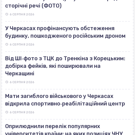
сторічні речі (ФОТО)
6 СЕРПНЯ 2026
У Черкасах профінансують обстеження
будинку, пошкодженого російським дроном
6 СЕРПНЯ 2026
Від ШІ‐фото з ТЦК до Тренкіна з Корецьким:
добірка фейків, які поширювали на
Черкащині
6 СЕРПНЯ 2026
Мати загиблого військового у Черкасах
відкрила спортивно‐реабілітаційний центр
6 СЕРПНЯ 2026
Оприлюднили перелік популярних
університетів країни: на яких позиціях ЧНУ