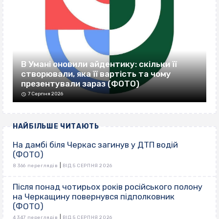
В Умані оновили айдентику: скільки її
створювали, яка її вартість та чому
презентували зараз (ФОТО)
7 Серпня 2026
НАЙБІЛЬШЕ ЧИТАЮТЬ
На дамбі біля Черкас загинув у ДТП водій
(ФОТО)
|
8 366 переглядів
ВІД 5 СЕРПНЯ 2026
Після понад чотирьох років російського полону
на Черкащину повернувся підполковник
(ФОТО)
|
4 347 переглядів
ВІД 5 СЕРПНЯ 2026