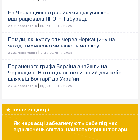
На Черкащині по російській цілі успішно
відпрацювала ППО, – Табурець
|
2 652 переглядів
ВІД 7 СЕРПНЯ 2026
Поїзди, які курсують через Черкащину на
захід, тимчасово змінюють маршрут
|
2 223 переглядів
ВІД 7 СЕРПНЯ 2026
Пораненого грифа Берліна знайшли на
Черкащині. Він подолав нетиповий для себе
шлях від Болгарії до України
|
2 214 переглядів
ВІД 5 СЕРПНЯ 2026
ВИБІР РЕДАКЦІЇ
Як черкасці забезпечують себе під час
відключень світла: найпопулярніші товари