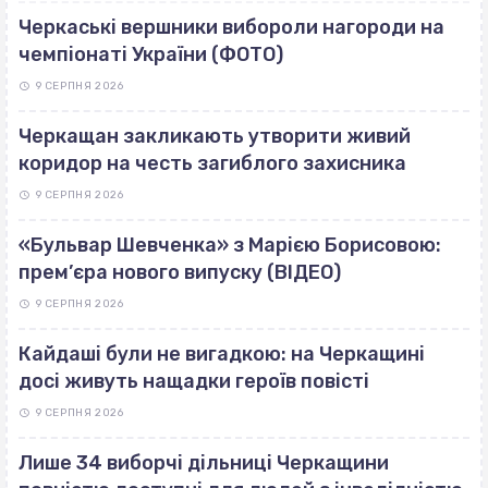
Черкаські вершники вибороли нагороди на
чемпіонаті України (ФОТО)
9 СЕРПНЯ 2026
Черкащан закликають утворити живий
коридор на честь загиблого захисника
9 СЕРПНЯ 2026
«Бульвар Шевченка» з Марією Борисовою:
прем’єра нового випуску (ВІДЕО)
9 СЕРПНЯ 2026
Кайдаші були не вигадкою: на Черкащині
досі живуть нащадки героїв повісті
9 СЕРПНЯ 2026
Лише 34 виборчі дільниці Черкащини