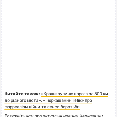
Читайте також:
«Краще зупиню ворога за 500 км
до рідного міста», – черкащанин «Нік» про
сюрреалізм війни та сенси боротьби
.
Розкажіть нам про актуальні
новини Черкащини
.