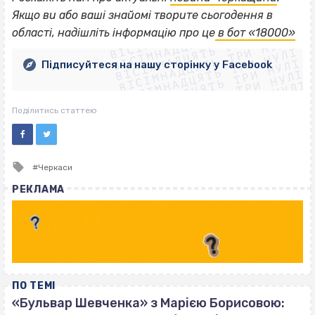
ВІСІМНАДЦЯТЬ ТРИ НУЛІ
Якщо
ви або ваші знайомі творите сьогодення в
ВІСІМНАДЦЯТЬ ТРИ НУЛІ
ВІСІМНАДЦЯТЬ ТРИ НУЛІ
області, надішліть інформацію про це
в бот «18000»
ВІСІМНАДЦЯТЬ ТРИ НУЛІ
ВІСІМНАДЦЯТЬ ТРИ НУЛІ
ВІСІМНАДЦЯТЬ ТРИ НУЛІ
Підписуйтеся на нашу сторінку у Facebook
ВІСІМНАДЦЯТЬ ТРИ НУЛІ
ВІСІМНАДЦЯТЬ ТРИ НУЛІ
Поділитись статтею
Tagged
Черкаси
with
РЕКЛАМА
ПО ТЕМІ
«Бульвар Шевченка» з Марією Борисовою: