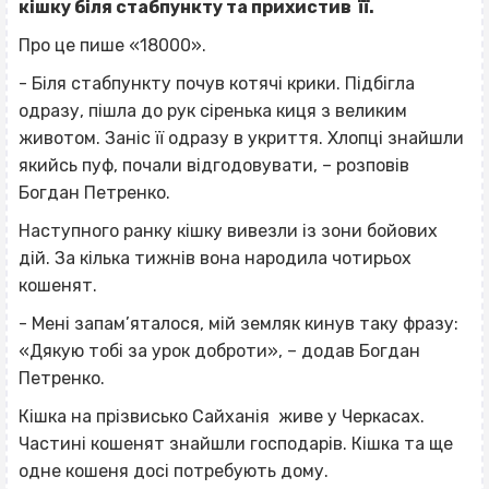
кішку біля стабпункту та прихистив її.
Про це пише «18000».
- Біля стабпункту почув котячі крики. Підбігла
одразу, пішла до рук сіренька киця з великим
животом. Заніс її одразу в укриття. Хлопці знайшли
якийсь пуф, почали відгодовувати, – розповів
Богдан Петренко.
Наступного ранку кішку вивезли із зони бойових
дій. За кілька тижнів вона народила чотирьох
кошенят.
- Мені запам’яталося, мій земляк кинув таку фразу:
«Дякую тобі за урок доброти», – додав Богдан
Петренко.
Кішка на прізвисько Сайханія живе у Черкасах.
Частині кошенят знайшли господарів. Кішка та ще
одне кошеня досі потребують дому.