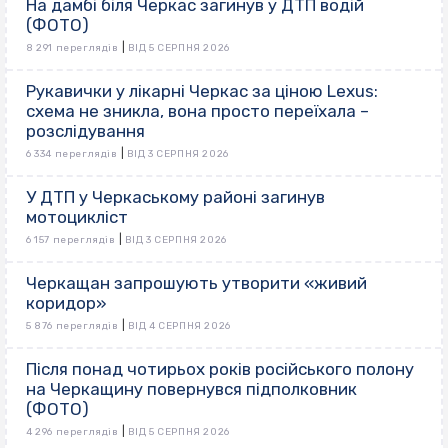
На дамбі біля Черкас загинув у ДТП водій
(ФОТО)
|
8 291 переглядів
ВІД 5 СЕРПНЯ 2026
Рукавички у лікарні Черкас за ціною Lexus:
схема не зникла, вона просто переїхала –
розслідування
|
6 334 переглядів
ВІД 3 СЕРПНЯ 2026
У ДТП у Черкаському районі загинув
мотоцикліст
|
6 157 переглядів
ВІД 3 СЕРПНЯ 2026
Черкащан запрошують утворити «живий
коридор»
|
5 876 переглядів
ВІД 4 СЕРПНЯ 2026
Після понад чотирьох років російського полону
на Черкащину повернувся підполковник
(ФОТО)
|
4 296 переглядів
ВІД 5 СЕРПНЯ 2026