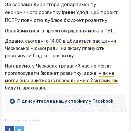
За словами директора департаменту
економічного розвитку Ірини Удод, цей проект
ПСЕРу повністю дублює бюджет розвитку.
Ознайомитися із проектом рішення можна
ТУТ
.
Додамо,
сьогодні о 14.00 відбудеться засідання
Черкаської міської ради, на якому планують
розглянути бюджет розвитку.
Нагадаємо, у Черкасах тривалий час не могли
проголосувати бюджет розвитку, адже
ніяк не
ВІСІМНАДЦЯТЬ ТРИ НУЛІ
могли визначитися із перехідними об’єктами, які
ВІСІМНАДЦЯТЬ ТРИ НУЛІ
ВІСІМНАДЦЯТЬ ТРИ НУЛІ
будуть враховані.
ВІСІМНАДЦЯТЬ ТРИ НУЛІ
ВІСІМНАДЦЯТЬ ТРИ НУЛІ
ВІСІМНАДЦЯТЬ ТРИ НУЛІ
Підписуйтеся на нашу сторінку у Facebook
ВІСІМНАДЦЯТЬ ТРИ НУЛІ
ВІСІМНАДЦЯТЬ ТРИ НУЛІ
Поділитись статтею