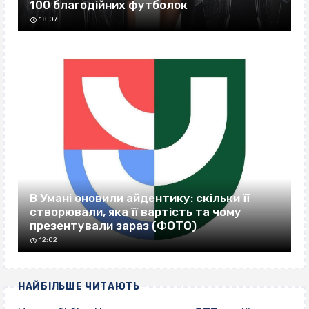
100 благодійних футболок
18:07
В Умані оновили айдентику: скільки її
створювали, яка її вартість та чому
презентували зараз (ФОТО)
12:02
НАЙБІЛЬШЕ ЧИТАЮТЬ