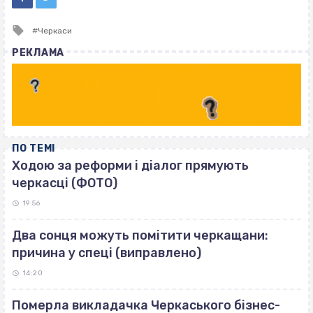
Tagged
Черкаси
with
РЕКЛАМА
ПО ТЕМІ
Ходою за реформи і діалог прямують
черкасці (ФОТО)
19:56
Два сонця можуть помітити черкащани:
причина у спеці (виправлено)
14:20
Померла викладачка Черкаського бізнес-