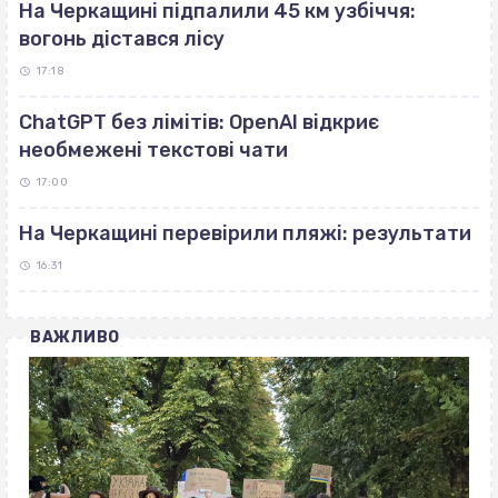
На Черкащині підпалили 45 км узбіччя:
вогонь дістався лісу
17:18
ChatGPT без лімітів: OpenAI відкриє
необмежені текстові чати
17:00
На Черкащині перевірили пляжі: результати
16:31
ВАЖЛИВО