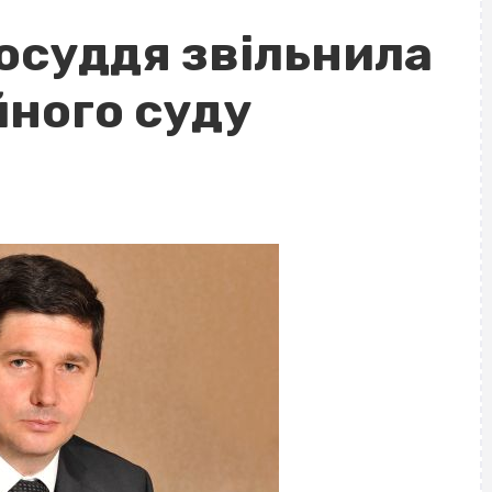
осуддя звільнила
йного суду