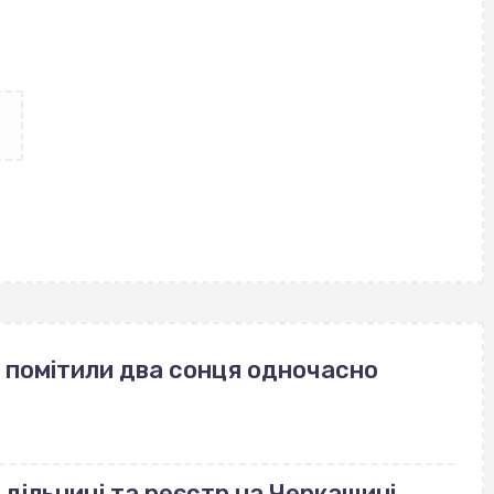
 помітили два сонця одночасно
 дільниці та реєстр на Черкащині