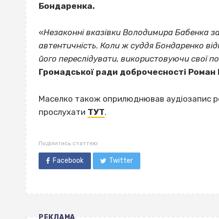
Бондаренка.
«
Незаконні вказівки Володимира Бабенка за
автентичність. Коли ж суддя Бондаренко від
його переслідувати, використовуючи свої 
Громадської ради доброчесності Роман
Маселко також оприлюднював аудіозапис ро
прослухати
ТУТ
.
Поділитись статтею
Facebook
Twitter
РЕКЛАМА