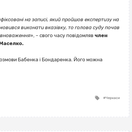
фіксовані на записі, який пройшов експертизу на
мовився виконати вказівку, то голова суду почав
повноваження
», – свого часу повідомляв
член
 Маселко.
змови Бабенка і Бондаренка. Його можна
Tagged
Черкаси
with