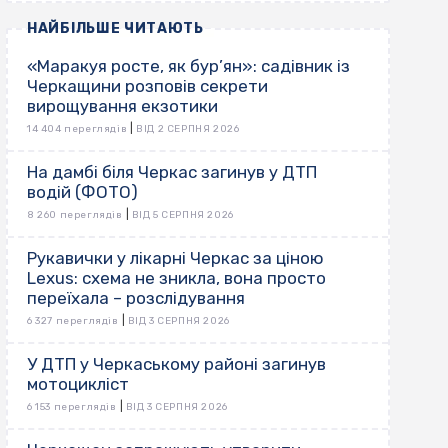
НАЙБІЛЬШЕ ЧИТАЮТЬ
«Маракуя росте, як бур’ян»: садівник із
Черкащини розповів секрети
вирощування екзотики
|
14 404 переглядів
ВІД 2 СЕРПНЯ 2026
На дамбі біля Черкас загинув у ДТП
водій (ФОТО)
|
8 260 переглядів
ВІД 5 СЕРПНЯ 2026
Рукавички у лікарні Черкас за ціною
Lexus: схема не зникла, вона просто
переїхала – розслідування
|
6 327 переглядів
ВІД 3 СЕРПНЯ 2026
У ДТП у Черкаському районі загинув
мотоцикліст
|
6 153 переглядів
ВІД 3 СЕРПНЯ 2026