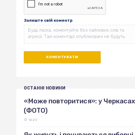
Залиште свій коментр
ОСТАННІ НОВИНИ
«Може повторитися»: у Черкасах
(ФОТО)
14:20
Як живуть і почуваються виборці,