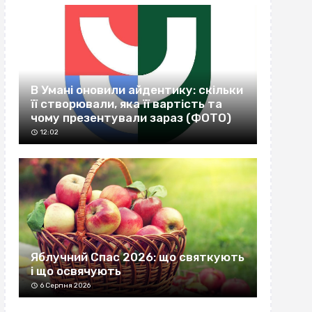
В Умані оновили айдентику: скільки
її створювали, яка її вартість та
чому презентували зараз (ФОТО)
12:02
Яблучний Спас 2026: що святкують
і що освячують
6 Серпня 2026