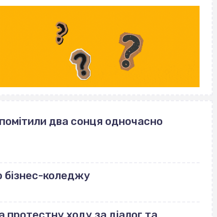
 помітили два сонця одночасно
о бізнес-коледжу
а протестну ходу за діалог та