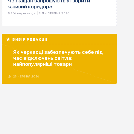
Черкащан запрошують утворити
«живий коридор»
|
5 866 переглядів
ВІД 4 СЕРПНЯ 2026
ВИБІР РЕДАКЦІЇ
Як черкасці забезпечують себе під
час відключень світла:
найпопулярніші товари
29 ЧЕРВНЯ 2026