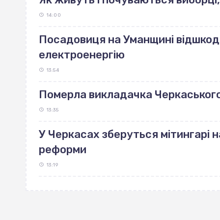
14:00
Посадовиця на Уманщині відшкоду
електроенергію
13:54
Померла викладачка Черкаського
13:35
У Черкасах зберуться мітингарі н
реформи
13:19