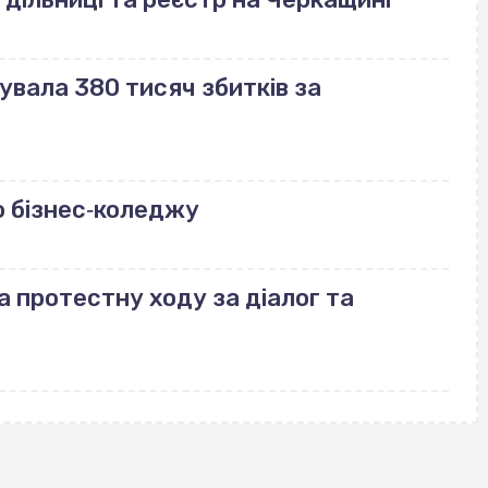
вала 380 тисяч збитків за
 бізнес‐коледжу
а протестну ходу за діалог та