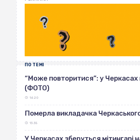
ПО ТЕМІ
“Може повторитися”: у Черкасах
(ФОТО)
14:20
Померла викладачка Черкаськог
13:35
У Черкасах зберуться мітингарі н