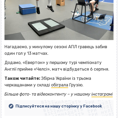
Нагадаємо, у минулому сезоні АПЛ гравець забив
один гол у 13 матчах.
Додамо, «Евертон» у першому турі чемпіонату
Англії прийме «Челсі», матч відбудеться 6 серпня.
Також читайте:
Збірна України із трьома
черкащанами у складі
обіграла
Грузію.
ВІСІМНАДЦЯТЬ ТРИ НУЛІ
ВІСІМНАДЦЯТЬ ТРИ НУЛІ
ВІСІМНАДЦЯТЬ ТРИ НУЛІ
Більше фото‐ та відеоконтенту – у нашому
інстаграмі
ВІСІМНАДЦЯТЬ ТРИ НУЛІ
ВІСІМНАДЦЯТЬ ТРИ НУЛІ
ВІСІМНАДЦЯТЬ ТРИ НУЛІ
Підписуйтеся на нашу сторінку у Facebook