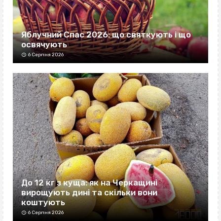
Яблучний Спас 2026: що святкують і що
освячують
6 Серпня 2026
До 12 кг з куща: як на Черкащині
вирощують дині та скільки вони
коштують
6 Серпня 2026