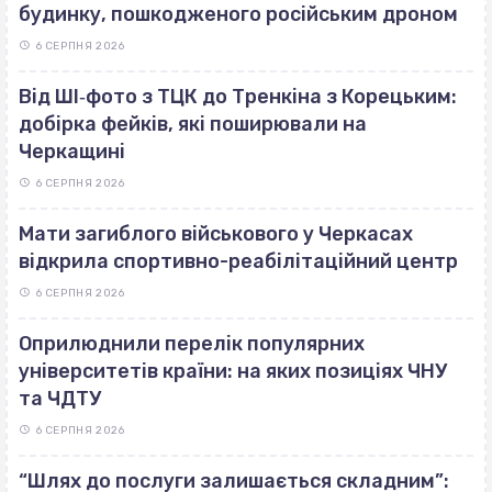
будинку, пошкодженого російським дроном
6 СЕРПНЯ 2026
Від ШІ‐фото з ТЦК до Тренкіна з Корецьким:
добірка фейків, які поширювали на
Черкащині
6 СЕРПНЯ 2026
Мати загиблого військового у Черкасах
відкрила спортивно-реабілітаційний центр
6 СЕРПНЯ 2026
Оприлюднили перелік популярних
університетів країни: на яких позиціях ЧНУ
та ЧДТУ
6 СЕРПНЯ 2026
“Шлях до послуги залишається складним”: