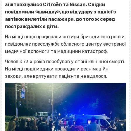
зіштовхнулися Citroën та Nissan. Свідки
повідомили «швидку», що від удару з однієї з
автівок вилетіли пасажири, до того ж серед
постраждалих є діти.
На місці події працювали чотири бригади екстренки,
повідомляє пресслужба обласного центру екстреної
медичної допомоги та медицини катастроф.
Чоловік 73‐х років перебував у стані клінічної смерті.
На місці події медики проводили реанімаційні
заходи, але врятувати пацієнта не вдалося.