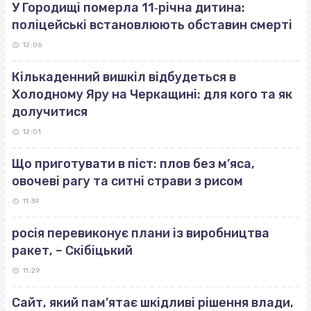
У Городищі померла 11‐річна дитина:
поліцейські встановлюють обставин смерті
12:06
Кількаденний вишкіл відбудеться в
Холодному Яру на Черкащині: для кого та як
долучитися
12:01
Що приготувати в піст: плов без м’яса,
овочеві рагу та ситні страви з рисом
11:39
росія перевиконує плани із виробництва
ракет, – Скібіцький
11:29
Сайт, який пам’ятає шкідливі рішення влади,