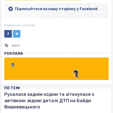
ВІСІМНАДЦЯТЬ ТРИ НУЛІ
ВІСІМНАДЦЯТЬ ТРИ НУЛІ
ВІСІМНАДЦЯТЬ ТРИ НУЛІ
ВІСІМНАДЦЯТЬ ТРИ НУЛІ
ВІСІМНАДЦЯТЬ ТРИ НУЛІ
Підписуйтеся на нашу сторінку у Facebook
ВІСІМНАДЦЯТЬ ТРИ НУЛІ
ВІСІМНАДЦЯТЬ ТРИ НУЛІ
Поділитись статтею
Tagged
ДТП
with
РЕКЛАМА
ПО ТЕМІ
Рухалася заднім ходом та зіткнулася з
автівкою: відомі деталі ДТП на Байди
Вишневецького