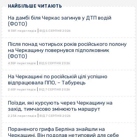
НАЙБІЛЬШЕ ЧИТАЮТЬ
На дамбі біля Черкас загинув у ДТП водій
(ФОТО)
|
8 381 переглядів
ВІД 5 СЕРПНЯ 2026
Після понад чотирьох років російського полону
на Черкащину повернувся підполковник
(ФОТО)
|
4 359 переглядів
ВІД 5 СЕРПНЯ 2026
На Черкащині по російській цілі успішно
відпрацювала ППО, – Табурець
|
2 659 переглядів
ВІД 7 СЕРПНЯ 2026
Поїзди, які курсують через Черкащину на
захід, тимчасово змінюють маршрут
|
2 234 переглядів
ВІД 7 СЕРПНЯ 2026
Пораненого грифа Берліна знайшли на
Черкащині. Він подолав нетиповий для себе