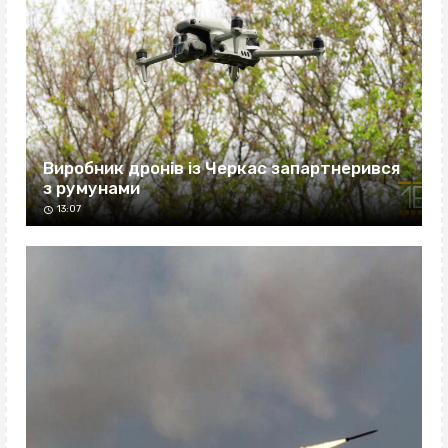
Виробник дронів із Черкас запартнерився
з румунами
13:07