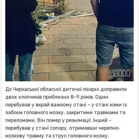
До Черкаської обласної дитячої лікарні доправили
двох хлопчиків приблизно 8–9 років. Один
перебував у вкрай важкому стані – у стані коми із
забоєм головного мозку, закритими травмами та
переломами. Він помер у реанімації. Інший –
перебував у стані сопору, отримавши черепно‐
мозкову травму та струс головного мозку.