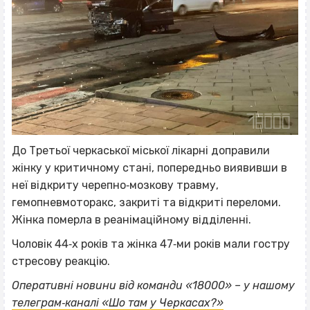
До Третьої черкаської міської лікарні доправили
жінку у критичному стані, попередньо виявивши в
неї відкриту черепно‐мозкову травму,
гемопневмоторакс, закриті та відкриті переломи.
Жінка померла в реанімаційному відділенні.
Чоловік 44‐х років та жінка 47‐ми років мали гостру
стресову реакцію.
ВІСІМНАДЦЯТЬ ТРИ НУЛІ
Оперативні новини від команди «18000» – у нашому
телеграм‐каналі «Шо там у Черкасах?»