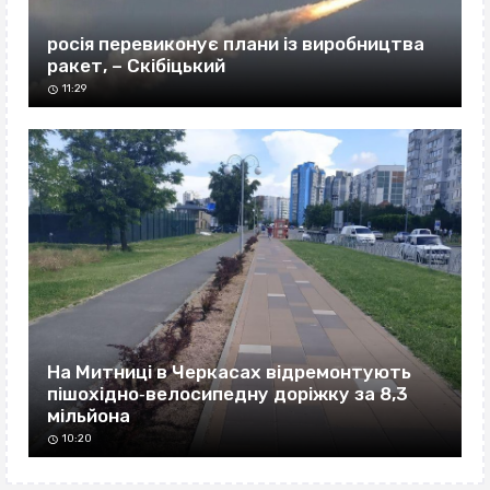
росія перевиконує плани із виробництва
ракет, – Скібіцький
11:29
На Митниці в Черкасах відремонтують
пішохідно‐велосипедну доріжку за 8,3
мільйона
10:20