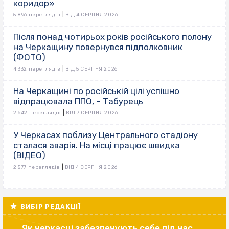
коридор»
|
5 896 переглядів
ВІД 4 СЕРПНЯ 2026
Після понад чотирьох років російського полону
на Черкащину повернувся підполковник
(ФОТО)
|
4 332 переглядів
ВІД 5 СЕРПНЯ 2026
На Черкащині по російській цілі успішно
відпрацювала ППО, – Табурець
|
2 642 переглядів
ВІД 7 СЕРПНЯ 2026
У Черкасах поблизу Центрального стадіону
сталася аварія. На місці працює швидка
(ВІДЕО)
|
2 577 переглядів
ВІД 4 СЕРПНЯ 2026
ВИБІР РЕДАКЦІЇ
Як черкасці забезпечують себе під час