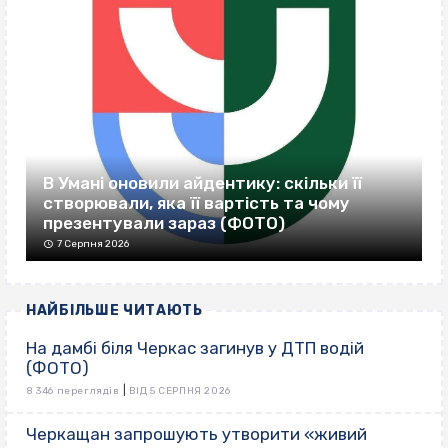
В Умані оновили айдентику: скільки її
створювали, яка її вартість та чому
презентували зараз (ФОТО)
7 Серпня 2026
НАЙБІЛЬШЕ ЧИТАЮТЬ
На дамбі біля Черкас загинув у ДТП водій
(ФОТО)
|
8 346 переглядів
ВІД 5 СЕРПНЯ 2026
Черкащан запрошують утворити «живий