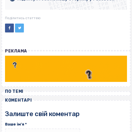
ВІСІМНАДЦЯТЬ ТРИ НУЛІ
ВІСІМНАДЦЯТЬ ТРИ НУЛІ
ВІСІМНАДЦЯТЬ ТРИ НУЛІ
ВІСІМНАДЦЯТЬ ТРИ НУЛІ
Поділитись статтею
РЕКЛАМА
ПО ТЕМІ
КОМЕНТАРІ
Залиште свій коментар
Ваше ім'я
*