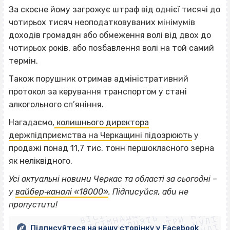
За скоєне йому загрожує штраф від однієї тисячі до
чотирьох тисяч неоподатковуваних мінімумів
доходів громадян або обмеження волі від двох до
чотирьох років, або позбавлення волі на той самий
термін.
Також порушник отримав адміністративний
протокол за керування транспортом у стані
алкогольного сп’яніння.
Нагадаємо,
колишнього директора
держпідприємства на Черкащині підозрюють
у
продажі понад 11,7 тис. тонн першокласного зерна
як неліквідного.
Усі актуальні новини Черкас та області за сьогодні –
ВІСІМНАДЦЯТЬ ТРИ НУЛІ
у
вайбер‐каналі «18000»
. Підписуйся, аби не
ВІСІМНАДЦЯТЬ ТРИ НУЛІ
ВІСІМНАДЦЯТЬ ТРИ НУЛІ
пропустити!
ВІСІМНАДЦЯТЬ ТРИ НУЛІ
Підписуйтеся на нашу сторінку у Facebook