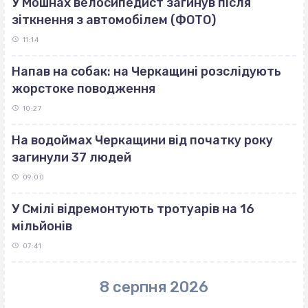
У Мошнах велосипедист загинув після
зіткнення з автомобілем (ФОТО)
11:14
Напав на собак: на Черкащині розслідують
жорстоке поводження
10:27
На водоймах Черкащини від початку року
загинули 37 людей
09:00
У Смілі відремонтують тротуарів на 16
мільйонів
07:41
8 серпня 2026