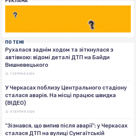
РЕКЛАМА
ПО ТЕМІ
Рухалася заднім ходом та зіткнулася з
автівкою: відомі деталі ДТП на Байди
Вишневецького
7 СЕРПНЯ 2026
У Черкасах поблизу Центрального стадіону
сталася аварія. На місці працює швидка
(ВІДЕО)
4 СЕРПНЯ 2026
"Зізнався, що випив після аварії": у Черкасах
сталася ДТП на вулиці Сумгаїтській