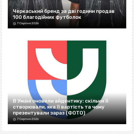
Черкаський бренд за дві години продав
100 благодійних футболок
7 Серпня 2026
В Умані оновили айдентику: скільки її
створювали, яка її вартість та чому
презентували зараз (ФОТО)
7 Серпня 2026