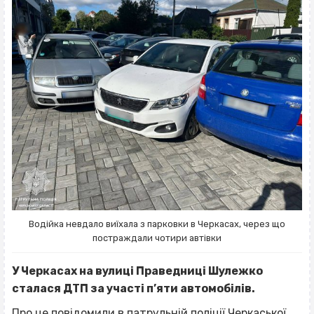
Водійка невдало виїхала з парковки в Черкасах, через що
постраждали чотири автівки
У Черкасах на вулиці Праведниці Шулежко
сталася ДТП за участі п’яти автомобілів.
Про це
повідомили
в патрульній поліції Черкаської