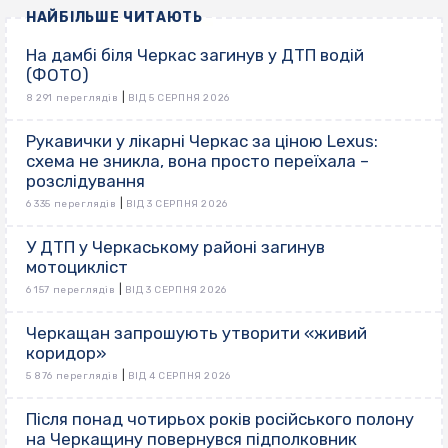
НАЙБІЛЬШЕ ЧИТАЮТЬ
На дамбі біля Черкас загинув у ДТП водій
(ФОТО)
|
8 291 переглядів
ВІД 5 СЕРПНЯ 2026
Рукавички у лікарні Черкас за ціною Lexus:
схема не зникла, вона просто переїхала –
розслідування
|
6 335 переглядів
ВІД 3 СЕРПНЯ 2026
У ДТП у Черкаському районі загинув
мотоцикліст
|
6 157 переглядів
ВІД 3 СЕРПНЯ 2026
Черкащан запрошують утворити «живий
коридор»
|
5 876 переглядів
ВІД 4 СЕРПНЯ 2026
Після понад чотирьох років російського полону
на Черкащину повернувся підполковник