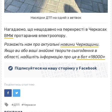
Наслідки ДТП на одній з автівок
Нагадаємо, що нещодавно на перехресті в Черкасах
BMW
протаранив електроопору.
Розкажіть нам про актуальні
новини Черкащини
.
ВІСІМНАДЦЯТЬ ТРИ НУЛІ
Якщо
ви або ваші знайомі творите сьогодення в
ВІСІМНАДЦЯТЬ ТРИ НУЛІ
ВІСІМНАДЦЯТЬ ТРИ НУЛІ
області, надішліть інформацію про це
в бот «18000»
ВІСІМНАДЦЯТЬ ТРИ НУЛІ
ВІСІМНАДЦЯТЬ ТРИ НУЛІ
ВІСІМНАДЦЯТЬ ТРИ НУЛІ
Підписуйтеся на нашу сторінку у Facebook
ВІСІМНАДЦЯТЬ ТРИ НУЛІ
ВІСІМНАДЦЯТЬ ТРИ НУЛІ
Поділитись статтею
Tagged
ДТП
Черкаси
with