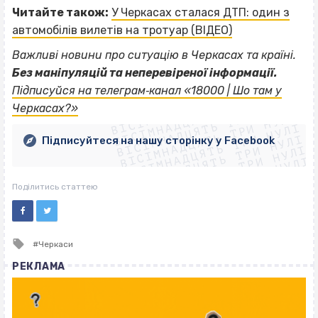
Читайте також:
У Черкасах сталася ДТП: один з
автомобілів вилетів на тротуар (ВІДЕО)
Важливі новини про ситуацію в Черкасах та країні.
Без маніпуляцій та неперевіреної інформації.
ВІСІМНАДЦЯТЬ ТРИ НУЛІ
Підписуйся на телеграм‐канал «18000 | Шо там у
ВІСІМНАДЦЯТЬ ТРИ НУЛІ
ВІСІМНАДЦЯТЬ ТРИ НУЛІ
Черкасах?»
ВІСІМНАДЦЯТЬ ТРИ НУЛІ
ВІСІМНАДЦЯТЬ ТРИ НУЛІ
ВІСІМНАДЦЯТЬ ТРИ НУЛІ
Підписуйтеся на нашу сторінку у Facebook
ВІСІМНАДЦЯТЬ ТРИ НУЛІ
ВІСІМНАДЦЯТЬ ТРИ НУЛІ
Поділитись статтею
Tagged
Черкаси
with
РЕКЛАМА