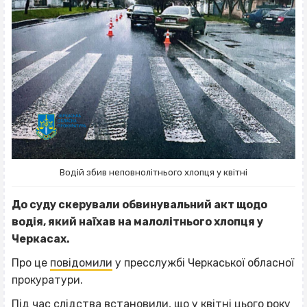
Водій збив неповнолітнього хлопця у квітні
До суду скерували обвинувальний акт щодо
водія, який наїхав на малолітнього хлопця у
Черкасах.
Про це
повідомили
у пресслужбі Черкаської обласної
прокуратури.
Під час слідства встановили, що у квітні цього року