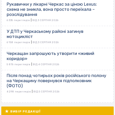
Рукавички у лікарні Черкас за ціною Lexus:
схема не зникла, вона просто переїхала –
розслідування
|
6 335 переглядів
ВІД 3 СЕРПНЯ 2026
У ДТП у Черкаському районі загинув
мотоцикліст
|
6 158 переглядів
ВІД 3 СЕРПНЯ 2026
Черкащан запрошують утворити «живий
коридор»
|
5 876 переглядів
ВІД 4 СЕРПНЯ 2026
Після понад чотирьох років російського полону
на Черкащину повернувся підполковник
(ФОТО)
|
4 298 переглядів
ВІД 5 СЕРПНЯ 2026
ВИБІР РЕДАКЦІЇ