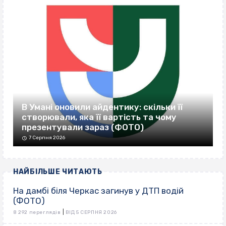
В Умані оновили айдентику: скільки її
створювали, яка її вартість та чому
презентували зараз (ФОТО)
7 Серпня 2026
НАЙБІЛЬШЕ ЧИТАЮТЬ
На дамбі біля Черкас загинув у ДТП водій
(ФОТО)
|
8 292 переглядів
ВІД 5 СЕРПНЯ 2026