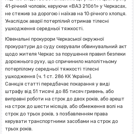
41‐річний чоловік, керуючи «ВАЗ 21061» у Черкасах,
не стежив за дорогою і наїхав на 10‐річного хлопця.
Унаслідок аварії потерпілий отримав тілесні
ушкодження середньої тяжкості.
Ювенальні прокурори Черкаської окружної
прокуратури до суду скерували обвинувальний акт
щодо жителя Черкас за порушення правил безпеки
дорожнього руху, що спричинило малолітньому
потерпілому середньої тяжкості тілесні
ушкодження (ч. 1 ст. 286 КК України).
Санкція статті передбачає покарання у виді
штрафу від 51 тисячі до 85 тисяч гривень, або
виправні роботи на строк до двох років, або арешт
на строк до шести місяців, або обмеження волі на
строк до трьох років, з позбавленням права
керувати транспортними засобами на строк до
трьох років.