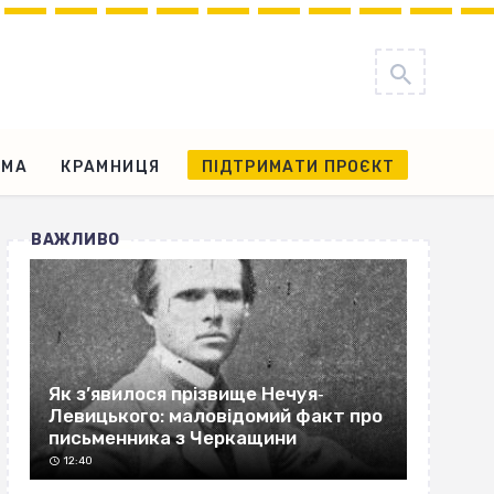
АМА
КРАМНИЦЯ
ПІДТРИМАТИ ПРОЄКТ
ВАЖЛИВО
Як з’явилося прізвище Нечуя‐
Левицького: маловідомий факт про
письменника з Черкащини
12:40