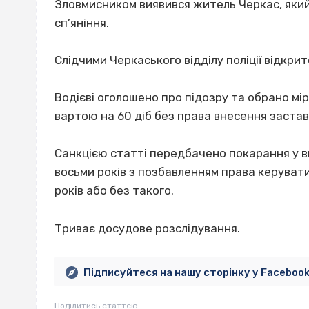
Зловмисником виявився житель Черкас, який
сп’яніння.
Слідчими Черкаського відділу поліції відкр
Водієві оголошено про підозру та обрано мір
вартою на 60 діб без права внесення застав
Санкцією статті передбачено покарання у ви
восьми років з позбавленням права керуват
років або без такого.
Триває досудове розслідування.
Підписуйтеся на нашу сторінку у Faceboo
Поділитись статтею