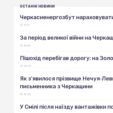
ОСТАННІ НОВИНИ
Черкасиенергозбут нараховуват
17:11
За період великої війни на Черка
15:40
Пішохід перебігав дорогу: на Зо
14:10
Як з’явилося прізвище Нечуя‐Лев
письменника з Черкащини
12:40
У Смілі після наїзду вантажівки 