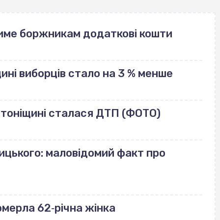
име боржникам додаткові кошти
щині виборців стало на 3 % менше
лотоніщині сталася ДТП (ФОТО)
ицького: маловідомий факт про
померла 62‐річна жінка