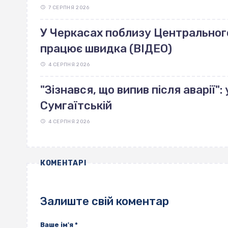
7 СЕРПНЯ 2026
У Черкасах поблизу Центрального 
працює швидка (ВІДЕО)
4 СЕРПНЯ 2026
"Зізнався, що випив після аварії"
Сумгаїтській
4 СЕРПНЯ 2026
КОМЕНТАРІ
Залиште свій коментар
Ваше ім'я
*