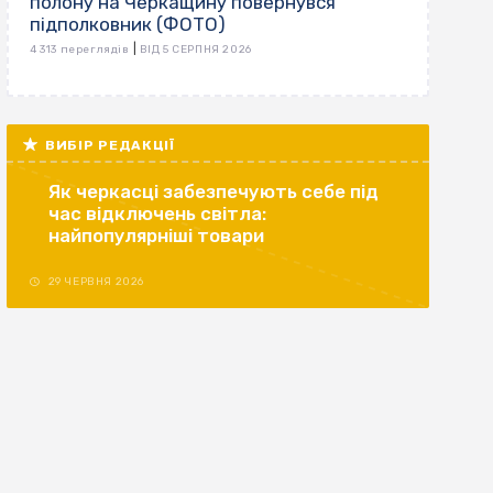
полону на Черкащину повернувся
підполковник (ФОТО)
|
4 313 переглядів
ВІД 5 СЕРПНЯ 2026
ВИБІР РЕДАКЦІЇ
Як черкасці забезпечують себе під
час відключень світла:
найпопулярніші товари
29 ЧЕРВНЯ 2026