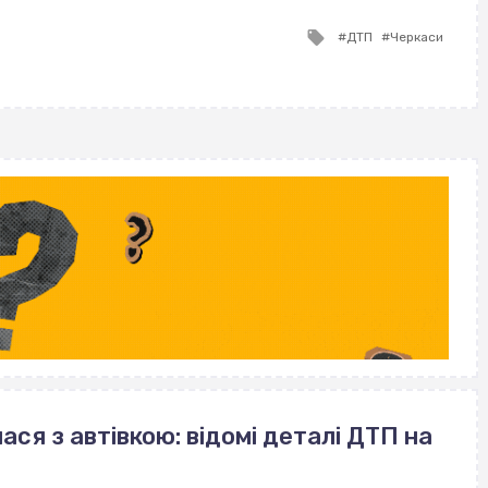
ВІСІМНАДЦЯТЬ ТРИ НУЛІ
Tagged
ДТП
Черкаси
with
ася з автівкою: відомі деталі ДТП на