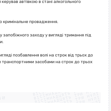
 керував автівкою в стані алкогольного
ито кримінальне провадження.
у запобіжного заходу у вигляді тримання під
и.
гляді позбавлення волі на строк від трьох до
и транспортними засобами на строк до трьох
ВІСІМНАДЦЯТЬ ТРИ НУЛІ
ВІСІМНАДЦЯТЬ ТРИ НУЛІ
ВІСІМНАДЦЯТЬ ТРИ НУЛІ
ВІСІМНАДЦЯТЬ ТРИ НУЛІ
ВІСІМНАДЦЯТЬ ТРИ НУЛІ
ВІСІМНАДЦЯТЬ ТРИ НУЛІ
k
ВІСІМНАДЦЯТЬ ТРИ НУЛІ