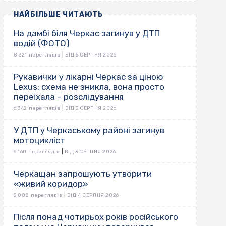
НАЙБІЛЬШЕ ЧИТАЮТЬ
На дамбі біля Черкас загинув у ДТП
водій (ФОТО)
|
8 321 переглядів
ВІД 5 СЕРПНЯ 2026
Рукавички у лікарні Черкас за ціною
Lexus: схема не зникла, вона просто
переїхала – розслідування
|
6 342 переглядів
ВІД 3 СЕРПНЯ 2026
У ДТП у Черкаському районі загинув
мотоцикліст
|
6 160 переглядів
ВІД 3 СЕРПНЯ 2026
Черкащан запрошують утворити
«живий коридор»
|
5 888 переглядів
ВІД 4 СЕРПНЯ 2026
Після понад чотирьох років російського