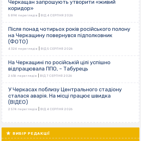
Черкащан запрошують утворити «живий
коридор»
|
5 894 переглядів
ВІД 4 СЕРПНЯ 2026
Після понад чотирьох років російського полону
на Черкащину повернувся підполковник
(ФОТО)
|
4 324 переглядів
ВІД 5 СЕРПНЯ 2026
На Черкащині по російській цілі успішно
відпрацювала ППО, – Табурець
|
2 636 переглядів
ВІД 7 СЕРПНЯ 2026
У Черкасах поблизу Центрального стадіону
сталася аварія. На місці працює швидка
(ВІДЕО)
|
2 574 переглядів
ВІД 4 СЕРПНЯ 2026
ВИБІР РЕДАКЦІЇ