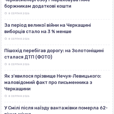
боржникам додаткові кошти
8 СЕРПНЯ 2026
За період великої війни на Черкащині
виборців стало на 3 % менше
8 СЕРПНЯ 2026
Пішохід перебігав дорогу: на Золотоніщині
сталася ДТП (ФОТО)
8 СЕРПНЯ 2026
Як з’явилося прізвище Нечуя-Левицького:
маловідомий факт про письменника з
Черкащини
8 СЕРПНЯ 2026
У Смілі після наїзду вантажівки померла 62-