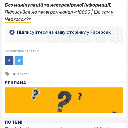
Без маніпуляцій та неперевіреної інформації.
ВІСІМНАДЦЯТЬ ТРИ НУЛІ
Підписуйся на телеграм‐канал «18000 | Шо там у
ВІСІМНАДЦЯТЬ ТРИ НУЛІ
ВІСІМНАДЦЯТЬ ТРИ НУЛІ
Черкасах?»
ВІСІМНАДЦЯТЬ ТРИ НУЛІ
ВІСІМНАДЦЯТЬ ТРИ НУЛІ
ВІСІМНАДЦЯТЬ ТРИ НУЛІ
Підписуйтеся на нашу сторінку у Facebook
ВІСІМНАДЦЯТЬ ТРИ НУЛІ
ВІСІМНАДЦЯТЬ ТРИ НУЛІ
Поділитись статтею
Tagged
Черкаси
with
РЕКЛАМА
ПО ТЕМІ