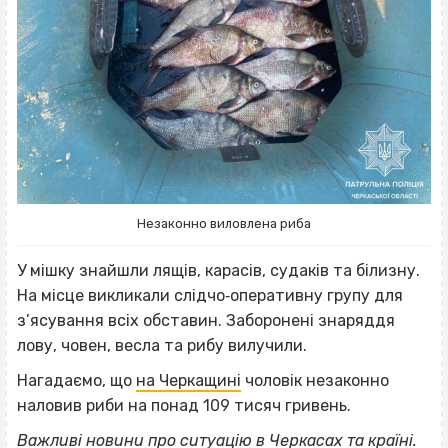
Незаконно виловлена риба
У мішку знайшли лящів, карасів, судаків та білизну.
На місце викликали слідчо‐оперативну групу для
з’ясування всіх обставин. Заборонені знаряддя
лову, човен, весла та рибу вилучили.
Нагадаємо, що
на Черкащині
чоловік незаконно
наловив риби на понад 109 тисяч гривень.
Важливі новини про ситуацію в Черкасах та країні.