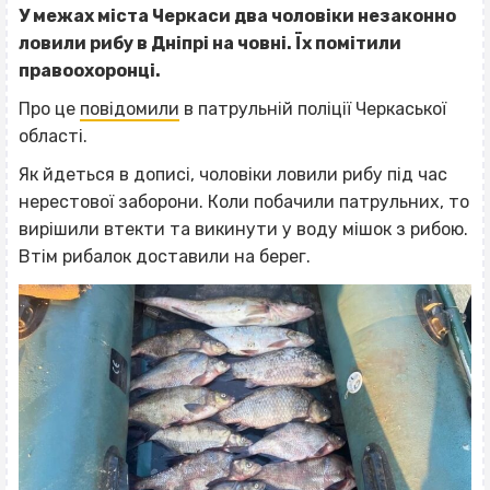
У межах міста Черкаси два чоловіки незаконно
ловили рибу в Дніпрі на човні. Їх помітили
правоохоронці.
Про це
повідомили
в патрульній поліції Черкаської
області.
Як йдеться в дописі, чоловіки ловили рибу під час
нерестової заборони. Коли побачили патрульних, то
вирішили втекти та викинути у воду мішок з рибою.
Втім рибалок доставили на берег.