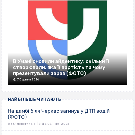
В Умані оновили айдентику: скільки її
створювали, яка її вартість та чому
презентували зараз (ФОТО)
7 Серпня 2026
НАЙБІЛЬШЕ ЧИТАЮТЬ
На дамбі біля Черкас загинув у ДТП водій
(ФОТО)
|
8 337 переглядів
ВІД 5 СЕРПНЯ 2026