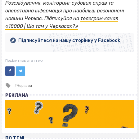
Розслідування, моніторинг судових справ та
оперативна інформація про найбільш резонансні
ВІСІМНАДЦЯТЬ ТРИ НУЛІ
новини Черкас. Підписуйся на
телеграм‐канал
ВІСІМНАДЦЯТЬ ТРИ НУЛІ
ВІСІМНАДЦЯТЬ ТРИ НУЛІ
«18000 | Шо там у Черкасах?»
ВІСІМНАДЦЯТЬ ТРИ НУЛІ
ВІСІМНАДЦЯТЬ ТРИ НУЛІ
ВІСІМНАДЦЯТЬ ТРИ НУЛІ
Підписуйтеся на нашу сторінку у Facebook
ВІСІМНАДЦЯТЬ ТРИ НУЛІ
ВІСІМНАДЦЯТЬ ТРИ НУЛІ
Поділитись статтею
Tagged
Черкаси
with
РЕКЛАМА
ПО ТЕМІ