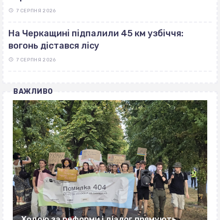
7 СЕРПНЯ 2026
На Черкащині підпалили 45 км узбіччя:
вогонь дістався лісу
7 СЕРПНЯ 2026
ВАЖЛИВО
Ходою за реформи і діалог прямують