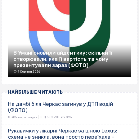
В Умані оновили айдентику: скільки її
створювали, яка її вартість та чому
презентували зараз (ФОТО)
7 Серпня 2026
НАЙБІЛЬШЕ ЧИТАЮТЬ
На дамбі біля Черкас загинув у ДТП водій
(ФОТО)
|
8 305 переглядів
ВІД 5 СЕРПНЯ 2026
Рукавички у лікарні Черкас за ціною Lexus:
схема не зникла, вона просто переїхала –