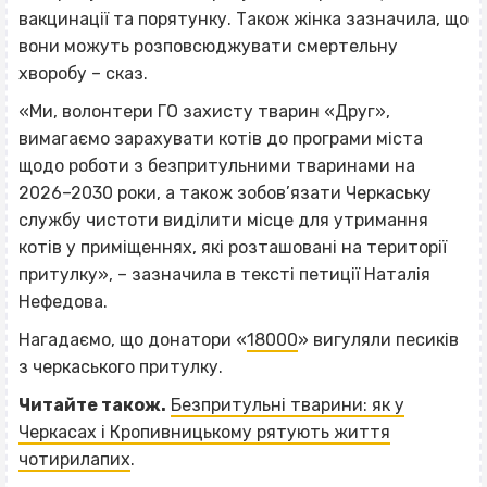
вакцинації та порятунку. Також жінка зазначила, що
вони можуть розповсюджувати смертельну
хворобу – сказ.
«Ми, волонтери ГО захисту тварин «Друг»,
вимагаємо зарахувати котів до програми міста
щодо роботи з безпритульними тваринами на
2026–2030 роки, а також зобов’язати Черкаську
службу чистоти виділити місце для утримання
котів у приміщеннях, які розташовані на території
притулку», – зазначила в тексті петиції Наталія
Нефедова.
Нагадаємо, що донатори «
18000
» вигуляли песиків
з черкаського притулку.
Читайте також.
Безпритульні тварини: як у
Черкасах і Кропивницькому рятують життя
чотирилапих
.