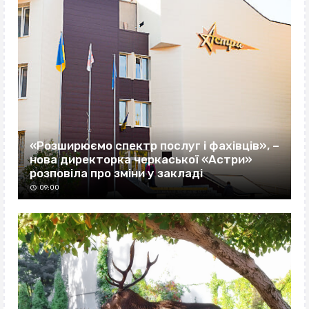
«Розширюємо спектр послуг і фахівців», –
нова директорка черкаської «Астри»
розповіла про зміни у закладі
09:00