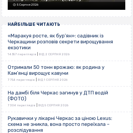
5 Серпня 2026
НАЙБІЛЬШЕ ЧИТАЮТЬ
«Маракуя росте, як бур’ян»: садівник із
Черкащини розповів секрети вирощування
екзотики
|
14 357 переглядів
ВІД 2 СЕРПНЯ 2026
Отримали 50 тонн врожаю: як родина у
Кам’янці вирощує кавуни
|
7 754 переглядів
ВІД 1 СЕРПНЯ 2026
На дамбі біля Черкас загинув у ДТП водій
(ФОТО)
|
7 304 переглядів
ВІД 5 СЕРПНЯ 2026
Рукавички у лікарні Черкас за ціною Lexus:
схема не зникла, вона просто переїхала –
розслідування