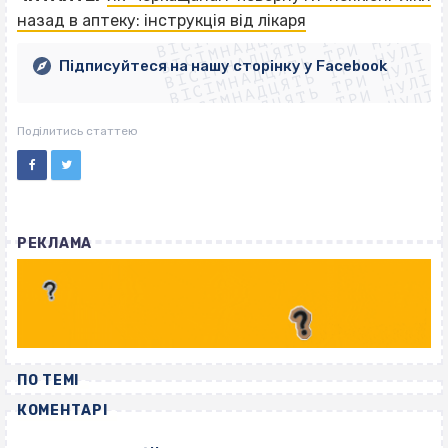
ВІСІМНАДЦЯТЬ ТРИ НУЛІ
ВІСІМНАДЦЯТЬ ТРИ НУЛІ
ВІСІМНАДЦЯТЬ ТРИ НУЛІ
назад в аптеку: інструкція від лікаря
ВІСІМНАДЦЯТЬ ТРИ НУЛІ
ВІСІМНАДЦЯТЬ ТРИ НУЛІ
ВІСІМНАДЦЯТЬ ТРИ НУЛІ
Підписуйтеся на нашу сторінку у Facebook
ВІСІМНАДЦЯТЬ ТРИ НУЛІ
ВІСІМНАДЦЯТЬ ТРИ НУЛІ
Поділитись статтею
РЕКЛАМА
ПО ТЕМІ
КОМЕНТАРІ