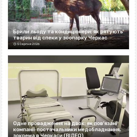
Брили льоду та кондиціонери: як рятують
тварин від спеки у зоопарку Черкас
5 Серпня 2026
Одне провадження на двох: як пов’язані
компанії‐постачальники медобладнання,
зокрема в Черкаси (ВІДЕО)