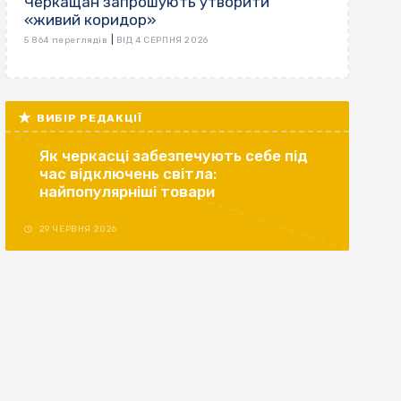
Черкащан запрошують утворити
«живий коридор»
|
5 864 переглядів
ВІД 4 СЕРПНЯ 2026
ВИБІР РЕДАКЦІЇ
Як черкасці забезпечують себе під
час відключень світла:
найпопулярніші товари
29 ЧЕРВНЯ 2026