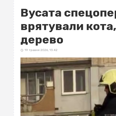
Вусата спецопер
врятували кота,
дерево
19 травня 2026, 13:42