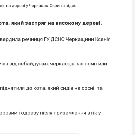
яг на дереві у Черкасах. Скрин з відео
ота, який застряг на високому дереві.
твердила речниця ГУ ДСНС Черкащини Ксенія
ів від небайдужих черкасців, які помітили
днятиля до кота, який сидів на сосні, та
оровим і одразу після приземлення втік у