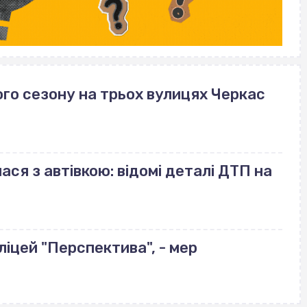
го сезону на трьох вулицях Черкас
ася з автівкою: відомі деталі ДТП на
іцей "Перспектива", - мер