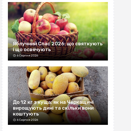
Яблучний Спас 2026: що святкують
і що освячують
6 Серпня 2026
До 12 кг з куща: як на Черкащині
вирощують дині та скільки вони
коштують
6 Серпня 2026