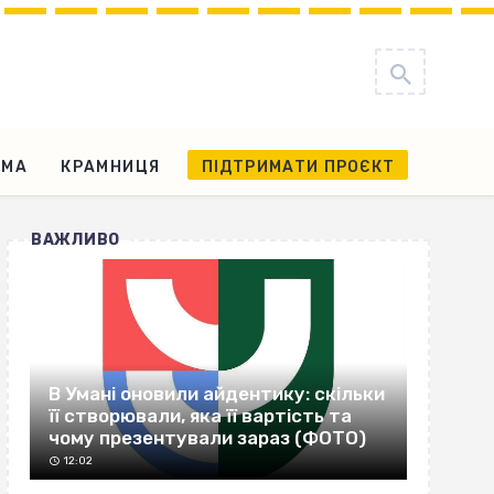
АМА
КРАМНИЦЯ
ПІДТРИМАТИ ПРОЄКТ
ВАЖЛИВО
В Умані оновили айдентику: скільки
її створювали, яка її вартість та
чому презентували зараз (ФОТО)
12:02