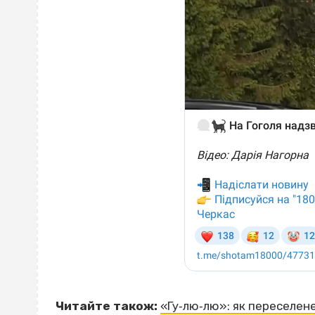
Читайте також:
«Гу‐лю‐лю»: як переселене