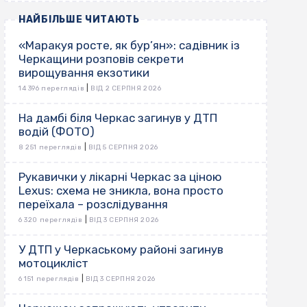
НАЙБІЛЬШЕ ЧИТАЮТЬ
«Маракуя росте, як бур’ян»: садівник із
Черкащини розповів секрети
вирощування екзотики
|
14 396 переглядів
ВІД 2 СЕРПНЯ 2026
На дамбі біля Черкас загинув у ДТП
водій (ФОТО)
|
8 251 переглядів
ВІД 5 СЕРПНЯ 2026
Рукавички у лікарні Черкас за ціною
Lexus: схема не зникла, вона просто
переїхала – розслідування
|
6 320 переглядів
ВІД 3 СЕРПНЯ 2026
У ДТП у Черкаському районі загинув
мотоцикліст
|
6 151 переглядів
ВІД 3 СЕРПНЯ 2026