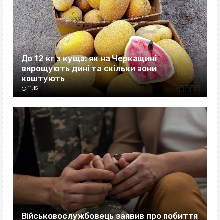
До 12 кг з куща: як на Черкащині
вирощують дині та скільки вони
коштують
11:15
Військовослужбовець заявив про побиття