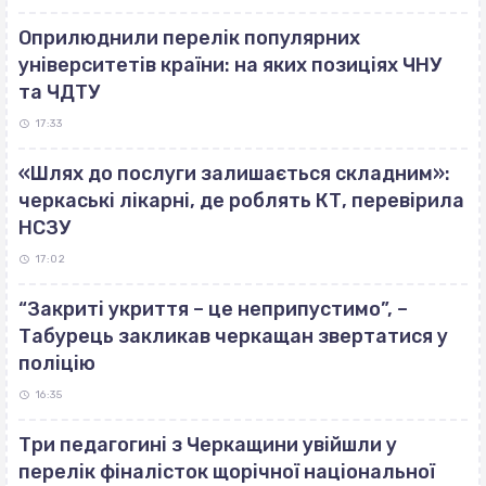
Оприлюднили перелік популярних
університетів країни: на яких позиціях ЧНУ
та ЧДТУ
17:33
«Шлях до послуги залишається складним»:
черкаські лікарні, де роблять КТ, перевірила
НСЗУ
17:02
“Закриті укриття – це неприпустимо”, –
Табурець закликав черкащан звертатися у
поліцію
16:35
Три педагогині з Черкащини увійшли у
перелік фіналісток щорічної національної