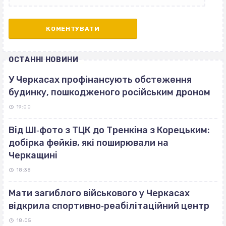
ОСТАННІ НОВИНИ
У Черкасах профінансують обстеження
будинку, пошкодженого російським дроном
19:00
Від ШІ‐фото з ТЦК до Тренкіна з Корецьким:
добірка фейків, які поширювали на
Черкащині
18:38
Мати загиблого військового у Черкасах
відкрила спортивно‐реабілітаційний центр
18:05