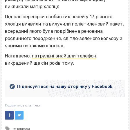
викликали матір хлопця.
Під час перевірки особистих речей у 17‐річного
хлопця виявили та вилучили поліетиленовий пакет,
всередині якого була подрібнена речовина
рослинного походження, світло‐зеленого кольору з
явними ознаками коноплі.
Нагадаємо,
патрульні знайшли телефон
,
викрадений ще сім років тому.
ВІСІМНАДЦЯТЬ ТРИ НУЛІ
ВІСІМНАДЦЯТЬ ТРИ НУЛІ
ВІСІМНАДЦЯТЬ ТРИ НУЛІ
ВІСІМНАДЦЯТЬ ТРИ НУЛІ
ВІСІМНАДЦЯТЬ ТРИ НУЛІ
ВІСІМНАДЦЯТЬ ТРИ НУЛІ
Підписуйтеся на нашу сторінку у Facebook
ВІСІМНАДЦЯТЬ ТРИ НУЛІ
ВІСІМНАДЦЯТЬ ТРИ НУЛІ
Поділитись статтею
Tagged
Черкаси