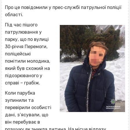
Про це повідомили у прес‐службі патрульної поліції
області.
Під час пішого
патрулювання у
парку, що по вулиці
30‐річчя Перемоги,
поліцейські
помітили молодика,
який був схожий на
підозрюваного у
справі – грабіж.
Коли парубка
зупинили та
перевірили особисті
дані, з‘ясували, що
він перебуває в
розшуку як зникла дитина. На місце відразу