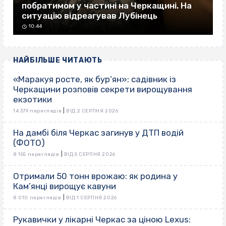
побратимом у частині на Черкащині. На
ситуацію відреагував Лубінець
10:44
НАЙБІЛЬШЕ ЧИТАЮТЬ
«Маракуя росте, як бур’ян»: садівник із
Черкащини розповів секрети вирощування
екзотики
|
14 379 переглядів
ВІД 2 СЕРПНЯ 2026
На дамбі біля Черкас загинув у ДТП водій
(ФОТО)
|
8 155 переглядів
ВІД 5 СЕРПНЯ 2026
Отримали 50 тонн врожаю: як родина у
Кам’янці вирощує кавуни
|
8 010 переглядів
ВІД 1 СЕРПНЯ 2026
Рукавички у лікарні Черкас за ціною Lexus: