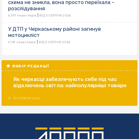
схема не зникла, вона просто переїхала –
розслідування
|
6 297 переглядів
ВІД 3 СЕРПНЯ 2026
У ДТП у Черкаському районі загинув
мотоцикліст
|
6 141 переглядів
ВІД 3 СЕРПНЯ 2026
ВИБІР РЕДАКЦІЇ
Як черкасці забезпечують себе під час
відключень світла: найпопулярніші товари
29 ЧЕРВНЯ 2026