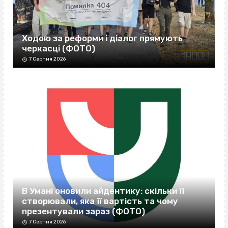
Ходою за реформи і діалог прямують
черкасці (ФОТО)
7 Серпня 2026
В Умані оновили айдентику: скільки її
створювали, яка її вартість та чому
презентували зараз (ФОТО)
7 Серпня 2026