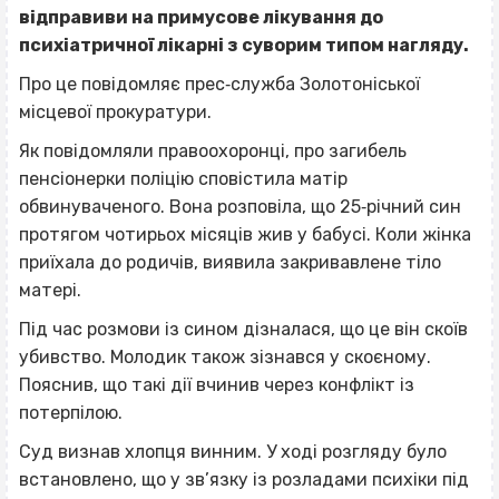
відправиви на примусове лікування до
психіатричної лікарні з суворим типом нагляду.
Про це повідомляє прес‐служба Золотоніської
місцевої прокуратури.
Як повідомляли правоохоронці, про загибель
пенсіонерки поліцію сповістила матір
обвинуваченого. Вона розповіла, що 25‐річний син
протягом чотирьох місяців жив у бабусі. Коли жінка
приїхала до родичів, виявила закривавлене тіло
матері.
Під час розмови із сином дізналася, що це він скоїв
убивство. Молодик також зізнався у скоєному.
Пояснив, що такі дії вчинив через конфлікт із
потерпілою.
Суд визнав хлопця винним. У ході розгляду було
встановлено, що у зв’язку із розладами психіки під