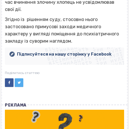
час вчинення злочину хлопець не усвідомлював
свої дії.
Згідно із рішенням суду, стосовно нього
застосовано примусові заходи медичного
ВІСІМНАДЦЯТЬ ТРИ НУЛІ
характеру у вигляді поміщення до психіатричного
ВІСІМНАДЦЯТЬ ТРИ НУЛІ
ВІСІМНАДЦЯТЬ ТРИ НУЛІ
закладу із суворим наглядом.
ВІСІМНАДЦЯТЬ ТРИ НУЛІ
ВІСІМНАДЦЯТЬ ТРИ НУЛІ
ВІСІМНАДЦЯТЬ ТРИ НУЛІ
Підписуйтеся на нашу сторінку у Facebook
ВІСІМНАДЦЯТЬ ТРИ НУЛІ
ВІСІМНАДЦЯТЬ ТРИ НУЛІ
Поділитись статтею
РЕКЛАМА