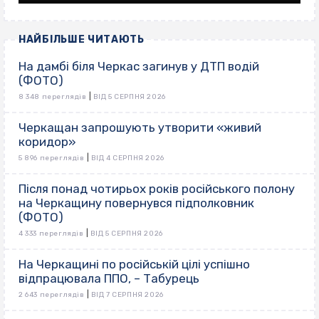
НАЙБІЛЬШЕ ЧИТАЮТЬ
На дамбі біля Черкас загинув у ДТП водій
(ФОТО)
|
8 348 переглядів
ВІД 5 СЕРПНЯ 2026
Черкащан запрошують утворити «живий
коридор»
|
5 896 переглядів
ВІД 4 СЕРПНЯ 2026
Після понад чотирьох років російського полону
на Черкащину повернувся підполковник
(ФОТО)
|
4 333 переглядів
ВІД 5 СЕРПНЯ 2026
На Черкащині по російській цілі успішно
відпрацювала ППО, – Табурець
|
2 643 переглядів
ВІД 7 СЕРПНЯ 2026