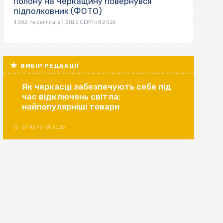
полону на Черкащину повернувся
підполковник (ФОТО)
|
4 302 переглядів
ВІД 5 СЕРПНЯ 2026
ВИБІР РЕДАКЦІЇ
Як черкасці забезпечують себе під
час відключень світла:
найпопулярніші товари
29 ЧЕРВНЯ 2026