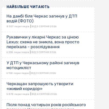
НАЙБІЛЬШЕ ЧИТАЮТЬ
На дамбі біля Черкас загинув у ДТП
водій (ФОТО)
|
8 307 переглядів
ВІД 5 СЕРПНЯ 2026
Рукавички у лікарні Черкас за ціною
Lexus: схема не зникла, вона просто
переїхала – розслідування
|
6 338 переглядів
ВІД 3 СЕРПНЯ 2026
У ДТП у Черкаському районі загинув
мотоцикліст
|
6 158 переглядів
ВІД 3 СЕРПНЯ 2026
Черкащан запрошують утворити
«живий коридор»
|
5 878 переглядів
ВІД 4 СЕРПНЯ 2026
Після понад чотирьох років російського