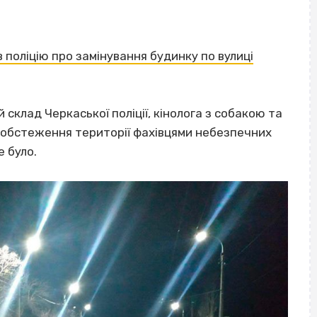
 поліцію про замінування будинку по вулиці
 склад Черкаської поліції, кінолога з собакою та
с обстеження території фахівцями небезпечних
е було.