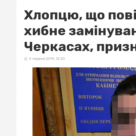
Хлопцю, що пов
хибне замінува
Черкасах, приз
4 червня 2019, 12:20