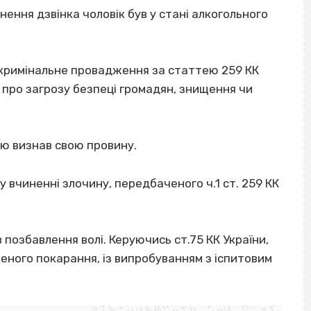
нення дзвінка чоловік був у стані алкогольного
 кримінальне провадження за статтею 259 КК
 про загрозу безпеці громадян, знищення чи
тю визнав свою провину.
 вчиненні злочину, передбаченого ч.1 ст. 259 КК
 позбавлення волі. Керуючись ст.75 КК України,
еного покарання, із випробуванням з іспитовим
ВІСІМНАДЦЯТЬ ТРИ НУЛІ
ВІСІМНАДЦЯТЬ ТРИ НУЛІ
ВІСІМНАДЦЯТЬ ТРИ НУЛІ