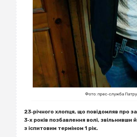
Фото: прес‐служба Патрул
23‐річного хлопця, що повідомляв про з
3‐х років позбавлення волі, звільнивши
з іспитовим терміном 1 рік.