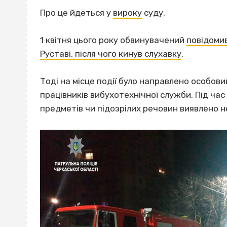
Про це йдеться у
вироку
суду.
1 квітня цього року обвинувачений
повідомив
Руставі, після чого кинув слухавку
.
Тоді на місце події було направлено особовий
працівників вибухотехнічної служби. Під ча
предметів чи підозрілих речовин виявлено н