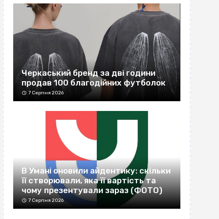
Черкаський бренд за дві години
продав 100 благодійних футболок
7 Серпня 2026
В Умані оновили айдентику: скільки
її створювали, яка її вартість та
чому презентували зараз (ФОТО)
7 Серпня 2026