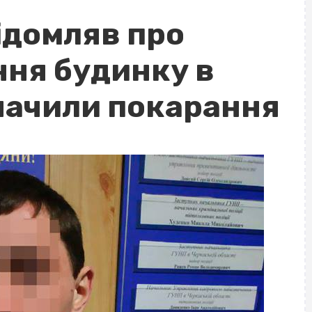
ідомляв про
ння будинку в
начили покарання