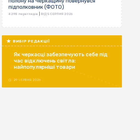
полону на Черкащину повернувся
підполковник (ФОТО)
|
4 298 переглядів
ВІД 5 СЕРПНЯ 2026
ВИБІР РЕДАКЦІЇ
Як черкасці забезпечують себе під
час відключень світла:
найпопулярніші товари
29 ЧЕРВНЯ 2026