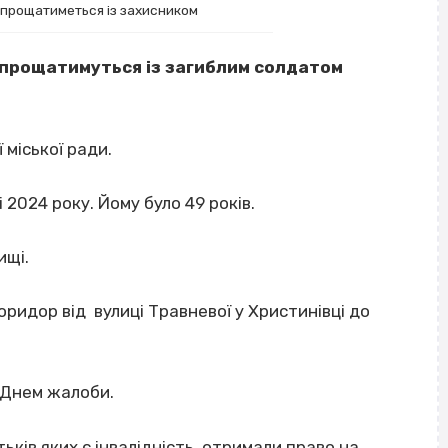
 прощатиметься із захисником
ці прощатимуться із загиблим солдатом
 міської ради.
 2024 року. Йому було 49 років.
ищі.
ридор від вулиці Травневої у Христинівці до
и Днем жалоби.
тьків яких є інвалідність, отримали право на