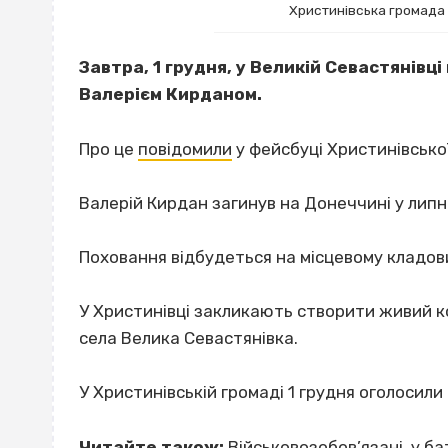
Христинівська громада
Завтра, 1 грудня, у Великій Севастянів
Валерієм Кирданом.
Про це
повідомили
у фейсбуці Христинівської
Валерій Кирдан загинув на Донеччині у липні
Поховання відбудеться на місцевому кладов
У Христинівці закликають створити живий ко
села Велика Севастянівка.
У Христинівській громаді 1 грудня оголосил
Читайте також:
Військовозобов’язані, у ба