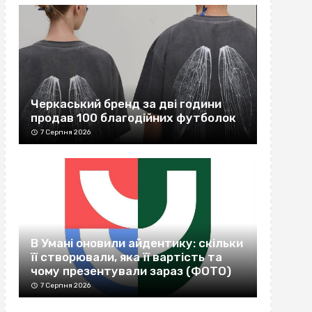
Черкаський бренд за дві години
продав 100 благодійних футболок
7 Серпня 2026
В Умані оновили айдентику: скільки
її створювали, яка її вартість та
чому презентували зараз (ФОТО)
7 Серпня 2026