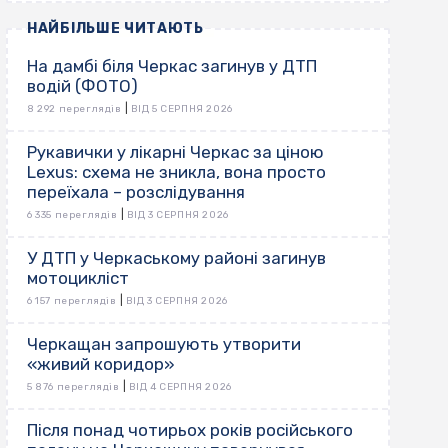
НАЙБІЛЬШЕ ЧИТАЮТЬ
На дамбі біля Черкас загинув у ДТП
водій (ФОТО)
|
8 292 переглядів
ВІД 5 СЕРПНЯ 2026
Рукавички у лікарні Черкас за ціною
Lexus: схема не зникла, вона просто
переїхала – розслідування
|
6 335 переглядів
ВІД 3 СЕРПНЯ 2026
У ДТП у Черкаському районі загинув
мотоцикліст
|
6 157 переглядів
ВІД 3 СЕРПНЯ 2026
Черкащан запрошують утворити
«живий коридор»
|
5 876 переглядів
ВІД 4 СЕРПНЯ 2026
Після понад чотирьох років російського