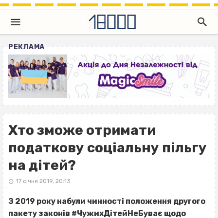
РЕКЛАМА
Хто зможе отримати
податкову соціальну пільгу
на дітей?
17 січня 2019, 20:13
З 2019 року набули чинності положення другого
пакету законів #ЧужихДітейНеБуває щодо