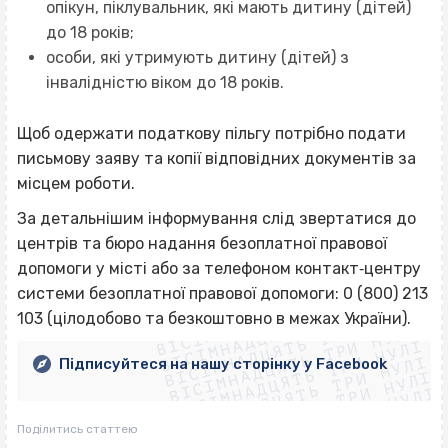
опікун, піклувальник, які мають дитину (дітей)
до 18 років;
особи, які утримують дитину (дітей) з
інвалідністю віком до 18 років.
Щоб одержати податкову пільгу потрібно
подати
письмову заяву та копії відповідних документів за
місцем роботи.
За детальнішим інформування слід звертатися до
центрів та бюро надання безоплатної правової
допомоги у місті або за телефоном контакт‐центру
ВІСІМНАДЦЯТЬ ТРИ НУЛІ
системи безоплатної правової допомоги: 0 (800) 213
ВІСІМНАДЦЯТЬ ТРИ НУЛІ
ВІСІМНАДЦЯТЬ ТРИ НУЛІ
103 (цілодобово та безкоштовно в межах України).
ВІСІМНАДЦЯТЬ ТРИ НУЛІ
ВІСІМНАДЦЯТЬ ТРИ НУЛІ
ВІСІМНАДЦЯТЬ ТРИ НУЛІ
Підписуйтеся на нашу сторінку у Facebook
ВІСІМНАДЦЯТЬ ТРИ НУЛІ
ВІСІМНАДЦЯТЬ ТРИ НУЛІ
Поділитись статтею