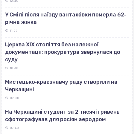
12:40
У Смілі після наїзду вантажівки померла 62‐
річна жінка
11:09
Церква ХІХ століття без належної
документації: прокуратура звернулася до
суду
10:30
Мистецько‐краєзнавчу раду створили на
Черкащині
09:00
На Черкащині студент за 2 тисячі гривень
сфотографував для росіян аеродром
07:40