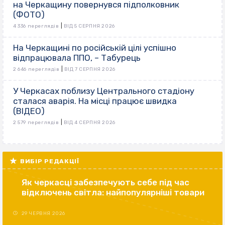
на Черкащину повернувся підполковник
(ФОТО)
|
4 336 переглядів
ВІД 5 СЕРПНЯ 2026
На Черкащині по російській цілі успішно
відпрацювала ППО, – Табурець
|
2 646 переглядів
ВІД 7 СЕРПНЯ 2026
У Черкасах поблизу Центрального стадіону
сталася аварія. На місці працює швидка
(ВІДЕО)
|
2 579 переглядів
ВІД 4 СЕРПНЯ 2026
ВИБІР РЕДАКЦІЇ
Як черкасці забезпечують себе під час
відключень світла: найпопулярніші товари
29 ЧЕРВНЯ 2026