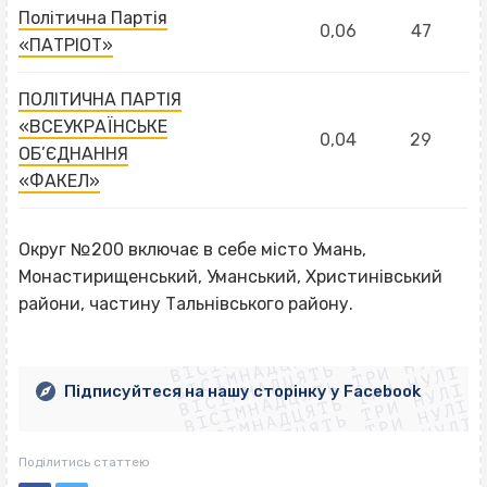
Політична Партія
0,06
47
«ПАТРІОТ»
ПОЛІТИЧНА ПАРТІЯ
«ВСЕУКРАЇНСЬКЕ
0,04
29
ОБ’ЄДНАННЯ
«ФАКЕЛ»
Округ №200 включає в себе місто Умань,
Монастирищенський, Уманський, Христинівський
райони, частину Тальнівського району.
ВІСІМНАДЦЯТЬ ТРИ НУЛІ
ВІСІМНАДЦЯТЬ ТРИ НУЛІ
ВІСІМНАДЦЯТЬ ТРИ НУЛІ
ВІСІМНАДЦЯТЬ ТРИ НУЛІ
ВІСІМНАДЦЯТЬ ТРИ НУЛІ
ВІСІМНАДЦЯТЬ ТРИ НУЛІ
Підписуйтеся на нашу сторінку у Facebook
ВІСІМНАДЦЯТЬ ТРИ НУЛІ
ВІСІМНАДЦЯТЬ ТРИ НУЛІ
Поділитись статтею