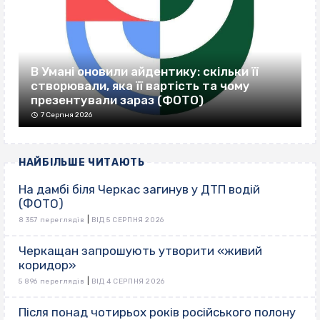
В Умані оновили айдентику: скільки її
створювали, яка її вартість та чому
презентували зараз (ФОТО)
7 Серпня 2026
НАЙБІЛЬШЕ ЧИТАЮТЬ
На дамбі біля Черкас загинув у ДТП водій
(ФОТО)
|
8 357 переглядів
ВІД 5 СЕРПНЯ 2026
Черкащан запрошують утворити «живий
коридор»
|
5 896 переглядів
ВІД 4 СЕРПНЯ 2026
Після понад чотирьох років російського полону