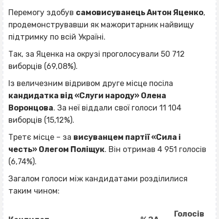
Перемогу здобув
самовисуванець Антон Яценко
,
продемонструвавши як мажоритарник найвищу
підтримку по всій Україні.
Так, за Яценка на окрузі проголосували 50 712
виборців (69,08%).
Із величезним відривом друге місце посіла
кандидатка від «Слуги народу» Олена
Воронцова
. За неї віддали свої голоси 11 104
виборців (15,12%).
Третє місце – за
висуванцем партії «Сила і
честь» Олегом Поліщук
. Він отримав 4 951 голосів
(6,74%).
Загалом голоси між кандидатами розділилися
таким чином:
Голосів