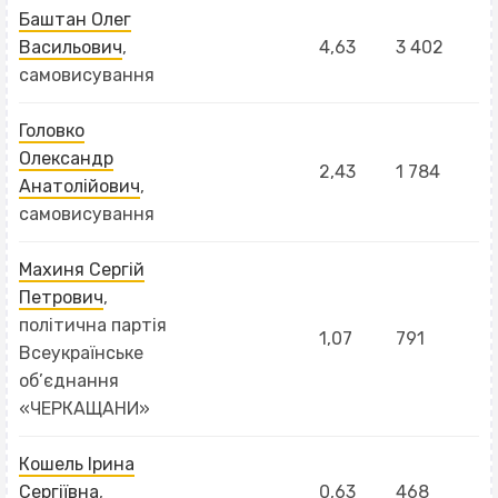
Баштан Олег
Васильович
,
4,63
3 402
самовисування
Головко
Олександр
2,43
1 784
Анатолійович
,
самовисування
Махиня Сергій
Петрович
,
політична партія
1,07
791
Всеукраїнське
об’єднання
«ЧЕРКАЩАНИ»
Кошель Ірина
Сергіївна
,
0,63
468