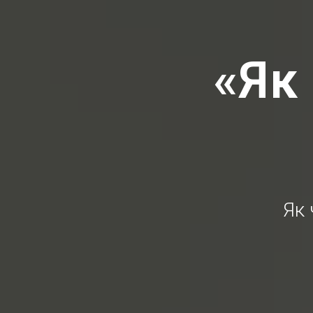
«Як 
Як 