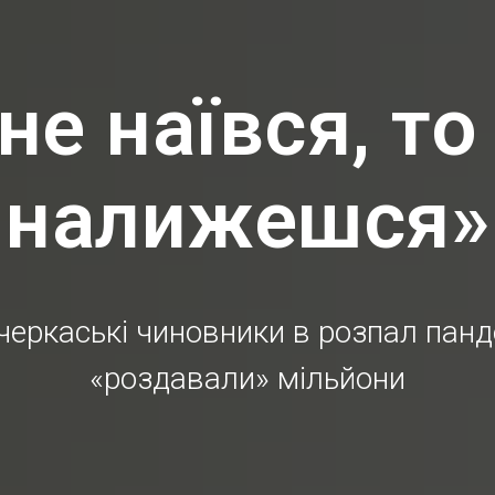
не наївся, то
налижешся»
черкаські чиновники в розпал панд
«роздавали» мільйони