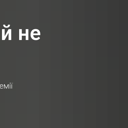
 й не
емії