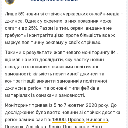
Лише 5% новин зі стрічок черкаських онлайн‐медіа –
джинса. Однак у окремих із них показник може
сягати до 25%. Разом із тим, окремі видання не
гребують і контрагітацією, проте більшість все ж
маркує політичну рекламу у своїх стрічках.
Такими є результати жовтневого моніторингу ІМІ,
що мав на меті дослідити, яку частку новин
складають новини з ознаками політичної
замовності; кількість позитивної джинси та
контрагітації; виявити замовників політичної
джинси в регіоні та основні типи фейків в
матеріалах із ознаками замовності.
Моніторинг тривав із 5 по 7 жовтня 2020 року.
До
дослідження було взято новини зі стрічок десятка
регіональних сайтів:
18000
,
Провсе
,
Вичерпно
,
Прочерк
,
Zmi.ck.ua
,
Дзвін
,
Проголовне
,
Вісті