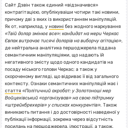
Сайт Дзвін також єдиний «відзначився»
контрагітацією, опублікуваіши чотири такі новини,
причому дві з яких із використанням маніпуляцій.
Як от, наприклад, у
новині
без жодного маркування
«Твій долар змінює все»: кандидат на мери Черкас
Євпак витрачає тисячі доларів на виборчу агітацію»
,
де нейтральна аналітика першоджерела піддана
семантичним маніпуляціями, що надають їй
негативного змісту щодо одного кандидатів на
посаду міського голови Черкас; а також у
скороченому вигляді, що відриває її від загального
контексту. Ознаки семантичних маніпуляцій має і
стаття
«
Політичний акробат: у Золотоноші мер
Войцехівський «організував» на свою підтримку
«штрейкбрехерів» у списках конкурентів».
Також
виникають питання і до достовірності наведеної у
публікації інформації, зокрема через відсутність
посилань на першоджерела, ілюстрації, а також,