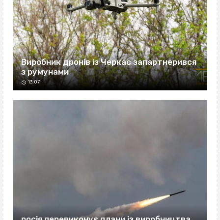
Виробник дронів із Черкас запартнерився
з румунами
13:07
росія перевиконує плани із виробництва