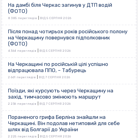
На дамбі біля Черкас загинув у ДТП водій
(ФОТО)
|
8 385 переглядів
ВІД 5 СЕРПНЯ 2026
Після понад чотирьох років російського полону
на Черкащину повернувся підполковник
(ФОТО)
|
4 364 переглядів
ВІД 5 СЕРПНЯ 2026
На Черкащині по російській цілі успішно
відпрацювала ППО, – Табурець
|
2 661 переглядів
ВІД 7 СЕРПНЯ 2026
Поїзди, які курсують через Черкащину на
захід, тимчасово змінюють маршрут
|
2 236 переглядів
ВІД 7 СЕРПНЯ 2026
Пораненого грифа Берліна знайшли на
Черкащині. Він подолав нетиповий для себе
шлях від Болгарії до України
|
2 225 переглядів
ВІД 5 СЕРПНЯ 2026