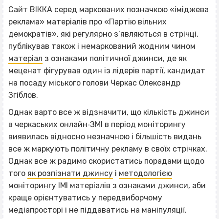
Сайт ВІККА серед маркованих позначкою «іміджева
реклама» матеріалів про «Партію вільних
демократів», які регулярно з’являються в стрічці,
публікував також і немаркований жодним чином
матеріал
з ознаками політичної джинси, де як
меценат фігурував один із лідерів партії, кандидат
на посаду міського голови Черкас Олександр
Згіблов.
Однак варто все ж відзначити, що кількість джинси
в черкаських онлайн‐ЗМІ в період моніторингу
виявилась відносно незначною і більшість видань
все ж маркують політичну рекламу в своїх стрічках.
Однак все ж радимо скористатись порадами щодо
того
як розпізнати джинсу
і
методологією
моніторингу ІМІ матеріалів з ознаками джинси, аби
краще орієнтуватись у передвиборчому
медіапросторі і не піддаватись на маніпуляції.