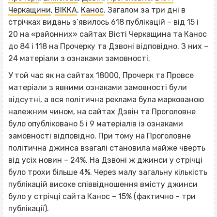
Черкащини
,
ВІККА
,
Канос
. Загалом за три дні в
стрічках видань з’явилось 618 публікацій – від 15 і
20 на «районних» сайтах Вісті Черкащина та Канос
до 84 і 118 на Прочерку та Дзвоні відповідно. З них –
24 матеріали з ознаками замовності.
У той час як на сайтах 18000, Прочерк та Провсе
матеріали з явними ознаками замовності були
відсутні, а вся політична реклама була маркованою
належним чином, на сайтах Дзвін та Проголовне
було опубліковано 5 і 9 матеріалів із ознаками
замовності відповідно. При тому на Проголовне
політична джинса взагалі становила майже чверть
від усіх новин – 24%. На Дзвоні ж джинси у стрічці
було трохи більше 4%. Через малу загальну кількість
публікацій високе співвідношення вмісту джинси
було у стрічці сайта Канос – 15% (фактично – три
публікації).