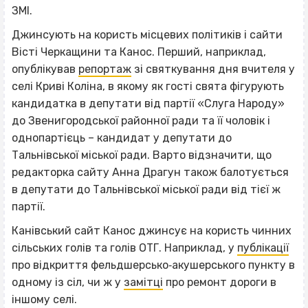
ЗМІ.
Джинсують на користь місцевих політиків і сайти
Вісті Черкащини та Канос. Перший, наприклад,
опублікував
репортаж
зі святкування дня вчителя у
селі Криві Коліна, в якому як гості свята фігурують
кандидатка в депутати від партії «Слуга Народу»
до Звенигородської районної ради та її чоловік і
однопартієць – кандидат у депутати до
Тальнівської міської ради. Варто відзначити, що
редакторка сайту Анна Драгун також балотується
в депутати до Тальнівської міської ради від тієї ж
партії.
Канівський сайт Канос джинсує на користь чинних
сільських голів та голів ОТГ. Наприклад, у
публікації
про відкриття фельдшерсько‐акушерського пункту в
одному із сіл, чи ж у
замітці
про ремонт дороги в
іншому селі.