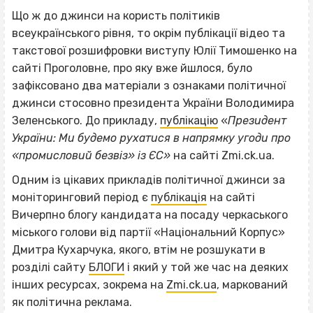
Що ж до джинси на користь політиків
всеукраїнського рівня, то окрім публікації відео та
такстової розшифровки виступу Юлії Тимошенко на
сайті Проголовне, про яку вже йшлося, було
зафіксовано два матеріали з ознаками політичної
джинси стосовно президента України Володимира
Зеленського. До прикладу,
публікацію
«
Президент
України: Ми будемо рухатися в напрямку угоди про
«промисловий безвіз» із ЄС»
на сайті Zmi.ck.ua.
Одним із цікавих прикладів політичної джинси за
моніторинговий період є
публікація
на сайті
Вичерпно блогу кандидата на посаду черкаського
міського голови від партії «Національний Корпус»
Дмитра Кухарчука, якого, втім не розшукати в
розділі сайту
БЛОГИ
і який у той же час на деяких
інших ресурсах, зокрема на
Zmi.ck.ua
, маркований
як політична реклама.