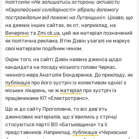
політсили «
Не залишатись осторонь: активісти
«Європейської солідарності» зібрали допомогу
постраждалим від пожежі на Луганщині».
Цікаво, що
на деяких інших сайтах, як от, наприклад, на
Вичерпно
та
Zmi.ck.ua
,
цей же матеріал позначений
як політична реклама. Втім Дзвін узагалі не маркує
свої матеріали подібним чином.
Окрім того, на сайті Дзвін наявна джинса щодо
кандидата на посаду міського голови Черкас,
чинного мера Анатолія Бондаренка. До прикладу, як
публікація
про його зустріч із колективом однієї з
міських лікарень, чи ж
матеріал
про зустріч із
працівниками КП «Електротранс».
Що ж до сайту Проголовне, то всі дев’ять
джинсових матеріалів, що з’явились у стрічці
стосуються партії ВО «Батьківщина» та її
представників. Наприклад
,
публікація
«Черкаська