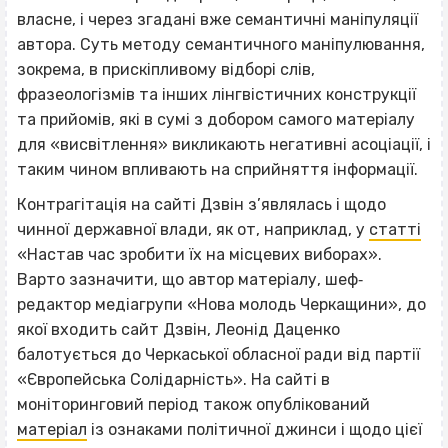
власне, і через згадані вже семантичні маніпуляції
автора. Суть методу семантичного маніпулювання,
зокрема, в прискіпливому відборі слів,
фразеологізмів та інших лінгвістичних конструкції
та прийомів, які в сумі з добором самого матеріалу
для «висвітлення» викликають негативні асоціації, і
таким чином впливають на сприйняття інформації.
Контрагітація на сайті Дзвін з’являлась і щодо
чинної державної влади, як от, наприклад, у
статті
«Настав час зробити їх на місцевих виборах».
Варто зазначити, що автор матеріалу, шеф‐
редактор медіагрупи «Нова молодь Черкащини», до
якої входить сайт Дзвін, Леонід Даценко
балотується до Черкаської обласної ради від партії
«Європейська Солідарність». На сайті в
моніторинговий період також опублікований
матеріал
із ознаками політичної джинси і щодо цієї