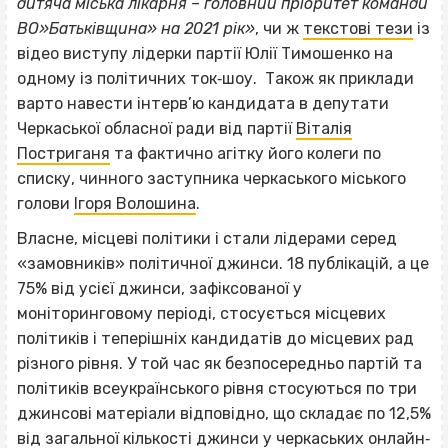
дитяча міська лікарня – головний пріоритет команди
ВО»Батьківщина» на 2021 рік»
, чи ж
текстові тези
із
відео виступу лідерки партії Юлії Тимошенко на
одному із політичних ток‐шоу. Також як приклади
варто навести інтерв’ю кандидата в депутати
Черкаської обласної ради від партії
Віталія
Постриганя
та фактично агітку його колеги по
списку, чинного заступника черкаського міського
голови
Ігоря Волошина
.
Власне, місцеві політики і стали лідерами серед
«замовників» політичної джинси. 18 публікацій, а це
75% від усієї джинси, зафіксованої у
моніторинговому періоді, стосується місцевих
політиків і теперішніх кандидатів до місцевих рад
різного рівня. У той час як безпосередньо партій та
політиків всеукраїнського рівня стосуються по три
джинсові матеріали відповідно, що складає по 12,5%
від загальної кількості джинси у черкаських онлайн‐