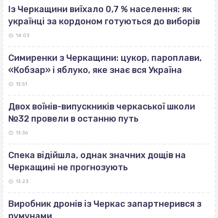
Із Черкащини виїхало 0,7 % населення: як
українці за кордоном готуються до виборів
14:03
Симиренки з Черкащини: цукор, пароплави,
«Кобзар» і яблуко, яке знає вся Україна
13:51
Двох воїнів-випускників черкаської школи
№32 провели в останню путь
13:36
Спека відійшла, однак значних дощів на
Черкащині не прогнозують
13:23
Виробник дронів із Черкас запартнерився з
румунами