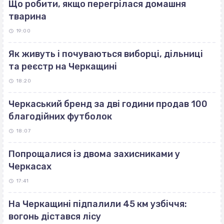
Що робити, якщо перегрілася домашня
тварина
19:00
Як живуть і почуваються виборці, дільниці
та реєстр на Черкащині
18:20
Черкаський бренд за дві години продав 100
благодійних футболок
18:07
Попрощалися із двома захисниками у
Черкасах
17:41
На Черкащині підпалили 45 км узбіччя:
вогонь дістався лісу