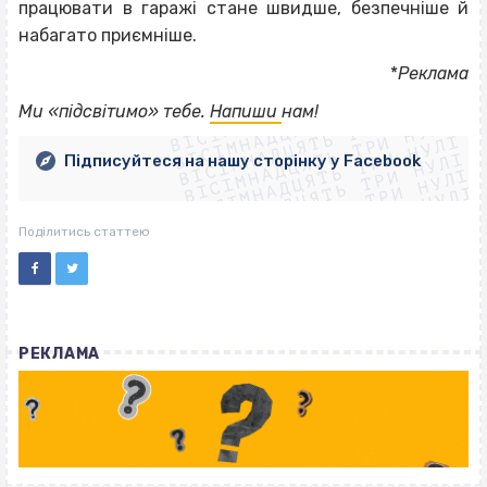
працювати в гаражі стане швидше, безпечніше й
набагато приємніше.
*
Реклама
ВІСІМНАДЦЯТЬ ТРИ НУЛІ
ВІСІМНАДЦЯТЬ ТРИ НУЛІ
ВІСІМНАДЦЯТЬ ТРИ НУЛІ
Ми «підсвітимо» тебе.
Напиши
нам!
ВІСІМНАДЦЯТЬ ТРИ НУЛІ
ВІСІМНАДЦЯТЬ ТРИ НУЛІ
ВІСІМНАДЦЯТЬ ТРИ НУЛІ
Підписуйтеся на нашу сторінку у Facebook
ВІСІМНАДЦЯТЬ ТРИ НУЛІ
ВІСІМНАДЦЯТЬ ТРИ НУЛІ
Поділитись статтею
РЕКЛАМА