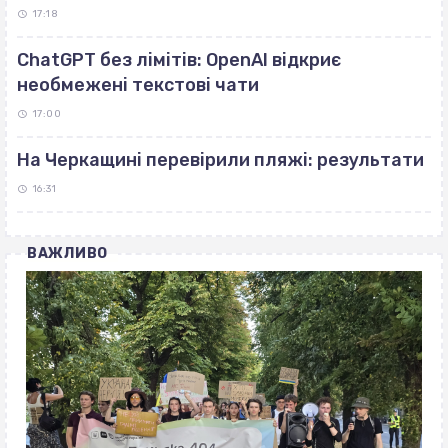
17:18
ChatGPT без лімітів: OpenAI відкриє
необмежені текстові чати
17:00
На Черкащині перевірили пляжі: результати
16:31
ВАЖЛИВО