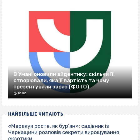
В Умані оновили айдентику: скільки її
створювали, яка її вартість та чому
презентували зараз (ФОТО)
12:02
НАЙБІЛЬШЕ ЧИТАЮТЬ
«Маракуя росте, як бур’ян»: садівник із
Черкащини розповів секрети вирощування
екзотики