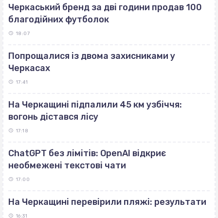
Черкаський бренд за дві години продав 100
благодійних футболок
18:07
Попрощалися із двома захисниками у
Черкасах
17:41
На Черкащині підпалили 45 км узбіччя:
вогонь дістався лісу
17:18
ChatGPT без лімітів: OpenAI відкриє
необмежені текстові чати
17:00
На Черкащині перевірили пляжі: результати
16:31