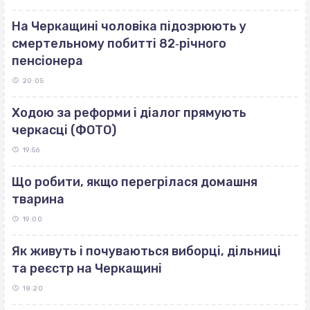
На Черкащині чоловіка підозрюють у
смертельному побитті 82‐річного
пенсіонера
20:05
Ходою за реформи і діалог прямують
черкасці (ФОТО)
19:56
Що робити, якщо перегрілася домашня
тварина
19:00
Як живуть і почуваються виборці, дільниці
та реєстр на Черкащині
18:20