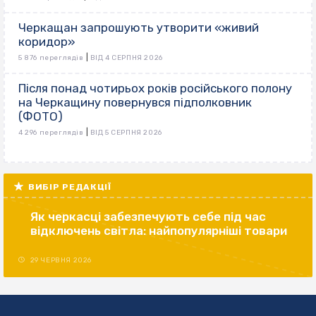
Черкащан запрошують утворити «живий
коридор»
|
5 876 переглядів
ВІД 4 СЕРПНЯ 2026
Після понад чотирьох років російського полону
на Черкащину повернувся підполковник
(ФОТО)
|
4 296 переглядів
ВІД 5 СЕРПНЯ 2026
ВИБІР РЕДАКЦІЇ
Як черкасці забезпечують себе під час
відключень світла: найпопулярніші товари
29 ЧЕРВНЯ 2026