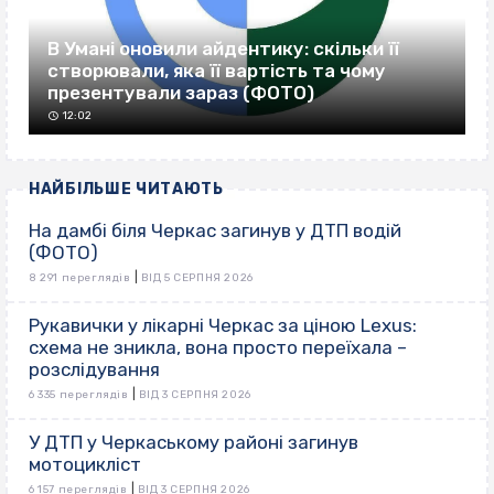
В Умані оновили айдентику: скільки її
створювали, яка її вартість та чому
презентували зараз (ФОТО)
12:02
НАЙБІЛЬШЕ ЧИТАЮТЬ
На дамбі біля Черкас загинув у ДТП водій
(ФОТО)
|
8 291 переглядів
ВІД 5 СЕРПНЯ 2026
Рукавички у лікарні Черкас за ціною Lexus:
схема не зникла, вона просто переїхала –
розслідування
|
6 335 переглядів
ВІД 3 СЕРПНЯ 2026
У ДТП у Черкаському районі загинув
мотоцикліст
|
6 157 переглядів
ВІД 3 СЕРПНЯ 2026