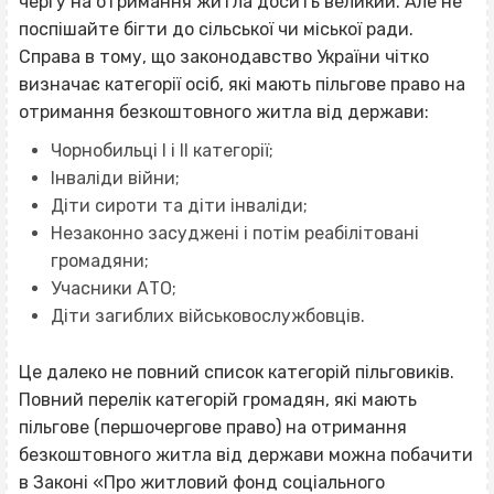
чергу на отримання житла досить великий. Але не
поспішайте бігти до сільської чи міської ради.
Справа в тому, що законодавство України чітко
визначає категорії осіб, які мають пільгове право на
отримання безкоштовного житла від держави:
Чорнобильці І і ІІ категорії;
Інваліди війни;
Діти сироти та діти інваліди;
Незаконно засуджені і потім реабілітовані
громадяни;
Учасники АТО;
Діти загиблих військовослужбовців.
Це далеко не повний список категорій пільговиків.
Повний перелік категорій громадян, які мають
пільгове (першочергове право) на отримання
безкоштовного житла від держави можна побачити
в Законі «Про житловий фонд соціального