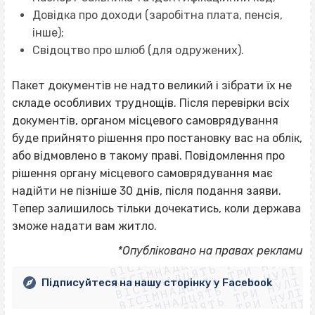
Довідка про доходи (заробітна плата, пенсія,
інше);
Свідоцтво про шлюб (для одружених).
Пакет документів не надто великий і зібрати їх не
складе особливих труднощів. Після перевірки всіх
документів, органом місцевого самоврядування
буде прийнято рішення про постановку вас на облік,
або відмовлено в такому праві. Повідомлення про
рішення органу місцевого самоврядування має
надійти не пізніше 30 днів, після подання заяви.
Тепер залишилось тільки дочекатись, коли держава
зможе надати вам житло.
ВІСІМНАДЦЯТЬ ТРИ НУЛІ
ВІСІМНАДЦЯТЬ ТРИ НУЛІ
ВІСІМНАДЦЯТЬ ТРИ НУЛІ
*Опубліковано на правах реклами
ВІСІМНАДЦЯТЬ ТРИ НУЛІ
ВІСІМНАДЦЯТЬ ТРИ НУЛІ
ВІСІМНАДЦЯТЬ ТРИ НУЛІ
Підписуйтеся на нашу сторінку у Facebook