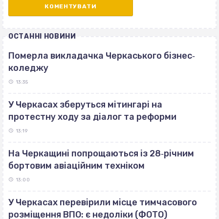
ОСТАННІ НОВИНИ
Померла викладачка Черкаського бізнес‐
коледжу
13:35
У Черкасах зберуться мітингарі на
протестну ходу за діалог та реформи
13:19
На Черкащині попрощаються із 28‐річним
бортовим авіаційним техніком
13:00
У Черкасах перевірили місце тимчасового
розміщення ВПО: є недоліки (ФОТО)