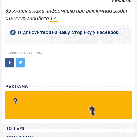
*
Реклама
ВІСІМНАДЦЯТЬ ТРИ НУЛІ
Зв’яжися з нами. Інформацію про рекламний відділ
ВІСІМНАДЦЯТЬ ТРИ НУЛІ
ВІСІМНАДЦЯТЬ ТРИ НУЛІ
«18000» знайдете
ТУТ
.
ВІСІМНАДЦЯТЬ ТРИ НУЛІ
ВІСІМНАДЦЯТЬ ТРИ НУЛІ
ВІСІМНАДЦЯТЬ ТРИ НУЛІ
Підписуйтеся на нашу сторінку у Facebook
ВІСІМНАДЦЯТЬ ТРИ НУЛІ
ВІСІМНАДЦЯТЬ ТРИ НУЛІ
Поділитись статтею
РЕКЛАМА
ПО ТЕМІ