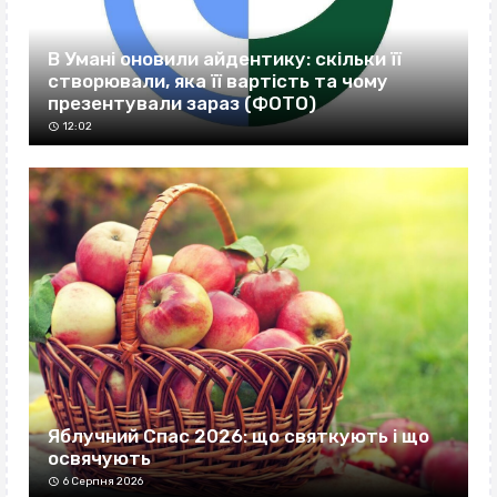
В Умані оновили айдентику: скільки її
створювали, яка її вартість та чому
презентували зараз (ФОТО)
12:02
Яблучний Спас 2026: що святкують і що
освячують
6 Серпня 2026