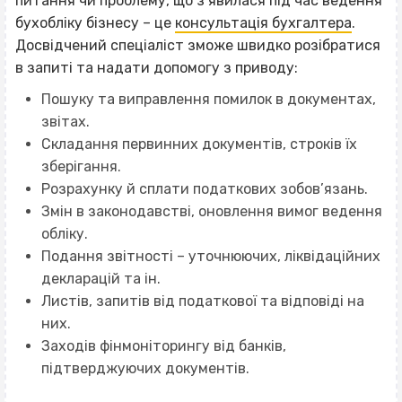
питання чи проблему, що з’явилася під час ведення
бухобліку бізнесу – це
консультація бухгалтера
.
Досвідчений спеціаліст зможе швидко розібратися
в запиті та надати допомогу з приводу:
Пошуку та виправлення помилок в документах,
звітах.
Складання первинних документів, строків їх
зберігання.
Розрахунку й сплати податкових зобов’язань.
Змін в законодавстві, оновлення вимог ведення
обліку.
Подання звітності – уточнюючих, ліквідаційних
декларацій та ін.
Листів, запитів від податкової та відповіді на
них.
Заходів фінмоніторингу від банків,
підтверджуючих документів.