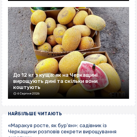
До 12 кг з куща: як на Черкащині
вирощують дині та скільки вони
коштують
6 Серпня 2026
НАЙБІЛЬШЕ ЧИТАЮТЬ
«Маракуя росте, як бур’ян»: садівник із
Черкащини розповів секрети вирощування