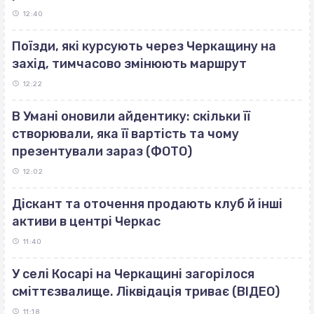
12:40
Поїзди, які курсують через Черкащину на
захід, тимчасово змінюють маршрут
12:22
В Умані оновили айдентику: скільки її
створювали, яка її вартість та чому
презентували зараз (ФОТО)
12:02
Діскант та оточення продають клуб й інші
активи в центрі Черкас
11:40
У селі Косарі на Черкащині загорілося
сміттєзвалище. Ліквідація триває (ВІДЕО)
11:18