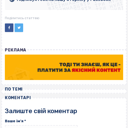
ВІСІМНАДЦЯТЬ ТРИ НУЛІ
ВІСІМНАДЦЯТЬ ТРИ НУЛІ
ВІСІМНАДЦЯТЬ ТРИ НУЛІ
ВІСІМНАДЦЯТЬ ТРИ НУЛІ
Поділитись статтею
РЕКЛАМА
ПО ТЕМІ
КОМЕНТАРІ
Залиште свій коментар
Ваше ім'я
*