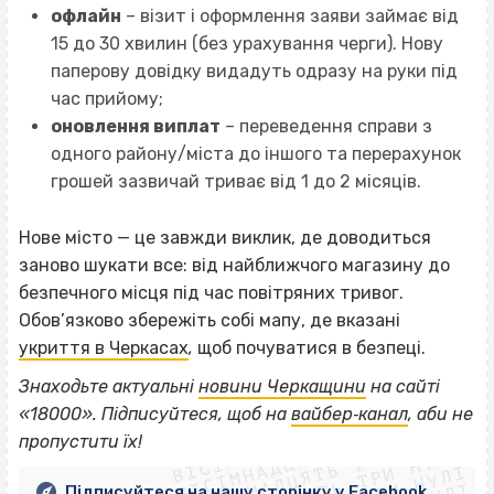
офлайн
– візит і оформлення заяви займає від
15 до 30 хвилин (без урахування черги). Нову
паперову довідку видадуть одразу на руки під
час прийому;
оновлення виплат
– переведення справи з
одного району/міста до іншого та перерахунок
грошей зазвичай триває від 1 до 2 місяців.
Нове місто — це завжди виклик, де доводиться
заново шукати все: від найближчого магазину до
безпечного місця під час повітряних тривог.
Обов’язково збережіть собі мапу, де вказані
укриття в Черкасах
,
щоб почуватися в безпеці.
Знаходьте актуальні
новини Черкащини
на сайті
ВІСІМНАДЦЯТЬ ТРИ НУЛІ
«18000». Підписуйтеся, щоб на
вайбер‐канал
, аби не
ВІСІМНАДЦЯТЬ ТРИ НУЛІ
ВІСІМНАДЦЯТЬ ТРИ НУЛІ
пропустити їх!
ВІСІМНАДЦЯТЬ ТРИ НУЛІ
Підписуйтеся на нашу сторінку у Facebook