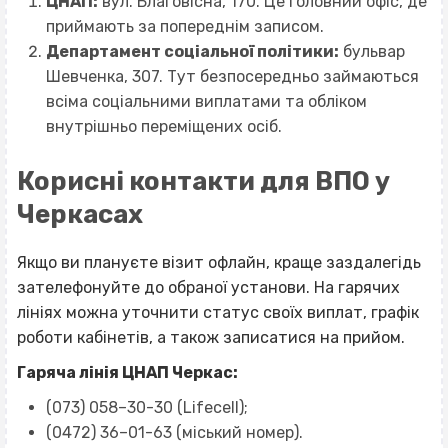
ЦНАП:
вул. Благовісна, 170. Це головний офіс, де
приймають за попереднім записом.
Департамент соціальної політики:
бульвар
Шевченка, 307. Тут безпосередньо займаються
всіма соціальними виплатами та обліком
внутрішньо переміщених осіб.
Корисні контакти для ВПО у
Черкасах
Якщо ви плануєте візит офлайн, краще заздалегідь
зателефонуйте до обраної установи. На гарячих
лініях можна уточнити статус своїх виплат, графік
роботи кабінетів, а також записатися на прийом.
Гаряча лінія ЦНАП Черкас:
(073) 058–30-30
(Lifecell);
(0472) 36–01-63 (міський номер).