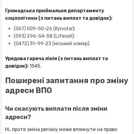
Громадська приймальня департаменту
соцполітики (з питань виплат та довідок):
(067) 509–50-26
(Kyivstar);
(093) 296–54-58
(Lifecell);
(0472) 31–99-23
(міський номер).
Урядова гаряча лінія (з питань виплат та
довідок):
1545.
Поширені запитання про зміну
адреси ВПО
Чи скасують виплати після зміни
адреси?
Ні, проте зміна регіону може вплинути на право