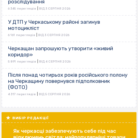
розслідування
|
6 345 переглядів
ВІД 3 СЕРПНЯ 2026
У ДТП у Черкаському районі загинув
мотоцикліст
|
6 161 переглядів
ВІД 3 СЕРПНЯ 2026
Черкащан запрошують утворити «живий
коридор»
|
5 891 переглядів
ВІД 4 СЕРПНЯ 2026
Після понад чотирьох років російського полону
на Черкащину повернувся підполковник
(ФОТО)
|
4 317 переглядів
ВІД 5 СЕРПНЯ 2026
ВИБІР РЕДАКЦІЇ
Як черкасці забезпечують себе під час
відключень світла: найпопулярніші товари