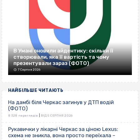
В Умані оновили айдентику: скільки її
створювали, яка її вартість та чому
презентували зараз (ФОТО)
7 Серпня 2026
НАЙБІЛЬШЕ ЧИТАЮТЬ
На дамбі біля Черкас загинув у ДТП водій
(ФОТО)
|
8 328 переглядів
ВІД 5 СЕРПНЯ 2026
Рукавички у лікарні Черкас за ціною Lexus:
схема не зникла, вона просто переїхала –