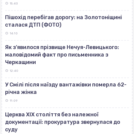
15:40
Пішохід перебігав дорогу: на Золотоніщині
сталася ДТП (ФОТО)
14:10
Як з’явилося прізвище Нечуя-Левицького:
маловідомий факт про письменника з
Черкащини
12:40
У Смілі після наїзду вантажівки померла 62-
річна жінка
11:09
Церква ХІХ століття без належної
документації: прокуратура звернулася до
суду