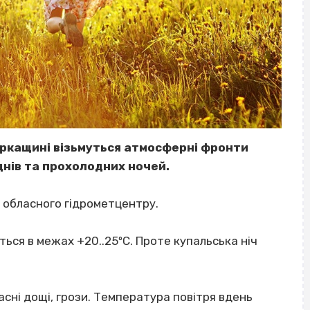
еркащині візьмуться атмосферні фронти
днів та прохолодних ночей.
 обласного гідрометцентру.
ться в межах +20..25ºС. Проте купальська ніч
асні дощі, грози. Температура повітря вдень