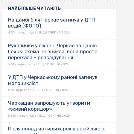
НАЙБІЛЬШЕ ЧИТАЮТЬ
На дамбі біля Черкас загинув у ДТП
водій (ФОТО)
|
8 324 переглядів
ВІД 5 СЕРПНЯ 2026
Рукавички у лікарні Черкас за ціною
Lexus: схема не зникла, вона просто
переїхала – розслідування
|
6 343 переглядів
ВІД 3 СЕРПНЯ 2026
У ДТП у Черкаському районі загинув
мотоцикліст
|
6 161 переглядів
ВІД 3 СЕРПНЯ 2026
Черкащан запрошують утворити
«живий коридор»
|
5 889 переглядів
ВІД 4 СЕРПНЯ 2026
Після понад чотирьох років російського