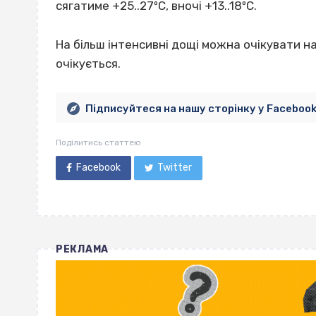
сягатиме +25..27ºС, вночі +13..18ºС.
На більш інтенсивні дощі можна очікувати н
очікується.
Підписуйтеся на нашу сторінку у Faceboo
Поділитись статтею
Facebook
Twitter
РЕКЛАМА