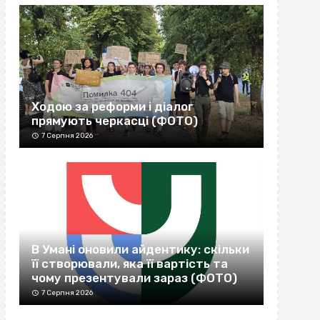
Ходою за реформи і діалог
прямують черкасці (ФОТО)
7 Серпня 2026
В Умані оновили айдентику: скільки
її створювали, яка її вартість та
чому презентували зараз (ФОТО)
7 Серпня 2026