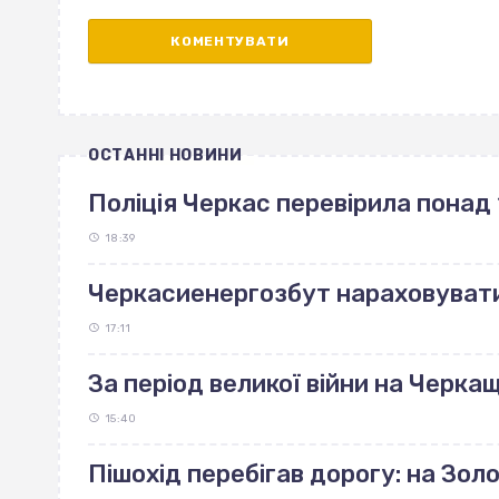
ОСТАННІ НОВИНИ
Поліція Черкас перевірила понад 
18:39
Черкасиенергозбут нараховуват
17:11
За період великої війни на Черка
15:40
Пішохід перебігав дорогу: на Зо