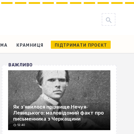
АМА
КРАМНИЦЯ
ПІДТРИМАТИ ПРОЄКТ
ВАЖЛИВО
Як з’явилося прізвище Нечуя‐
Левицького: маловідомий факт про
письменника з Черкащини
12:40