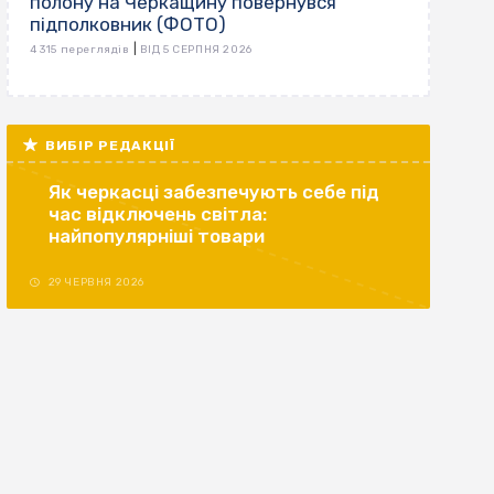
полону на Черкащину повернувся
підполковник (ФОТО)
|
4 315 переглядів
ВІД 5 СЕРПНЯ 2026
ВИБІР РЕДАКЦІЇ
Як черкасці забезпечують себе під
час відключень світла:
найпопулярніші товари
29 ЧЕРВНЯ 2026