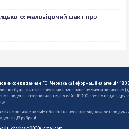
ицького: маловідомий факт про
новником видання є ГО “Черкаська інформаційна агенція 180
ювання будь-яких матеріалів можливе лише за умови посилання (
рнет-видань - гіперпосилання) на сайт 18000.com.ua не далі друг
цу.
кція не впливає на зміст блогів і не несе відповідальності за думки
адені в цій рубриці.
кція:
cherkasy18000@gmail.com