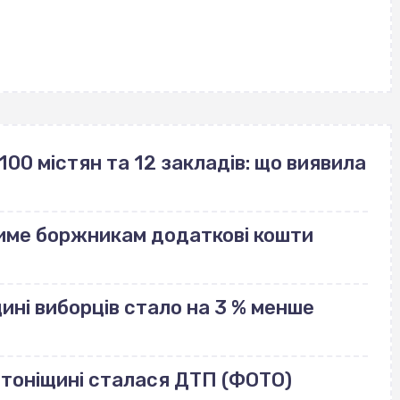
100 містян та 12 закладів: що виявила
име боржникам додаткові кошти
щині виборців стало на 3 % менше
лотоніщині сталася ДТП (ФОТО)