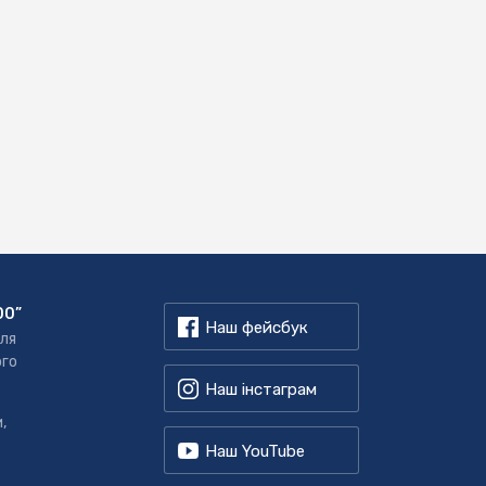
00”
Наш фейсбук
для
ого
Наш інстаграм
,
Наш YouTube