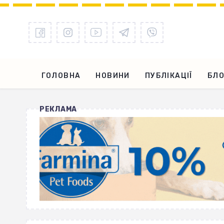
ГОЛОВНА
НОВИНИ
ПУБЛІКАЦІЇ
БЛО
РЕКЛАМА