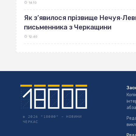
14:10
Як з’явилося прізвище Нечуя‐Лев
письменника з Черкащини
12:40
Зас
Копі
інте
абза
© 2026 "18000" –
НОВИНИ
Реда
ЧЕРКАС
викл
Реда