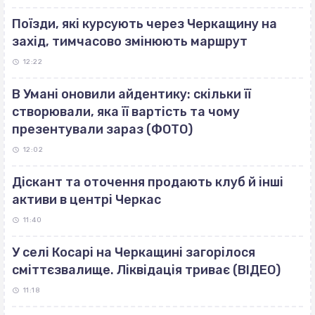
Поїзди, які курсують через Черкащину на
захід, тимчасово змінюють маршрут
12:22
В Умані оновили айдентику: скільки її
створювали, яка її вартість та чому
презентували зараз (ФОТО)
12:02
Діскант та оточення продають клуб й інші
активи в центрі Черкас
11:40
У селі Косарі на Черкащині загорілося
сміттєзвалище. Ліквідація триває (ВІДЕО)
11:18