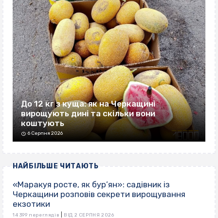
До 12 кг з куща: як на Черкащині
вирощують дині та скільки вони
коштують
6 Серпня 2026
НАЙБІЛЬШЕ ЧИТАЮТЬ
«Маракуя росте, як бур’ян»: садівник із
Черкащини розповів секрети вирощування
екзотики
|
14 399 переглядів
ВІД 2 СЕРПНЯ 2026