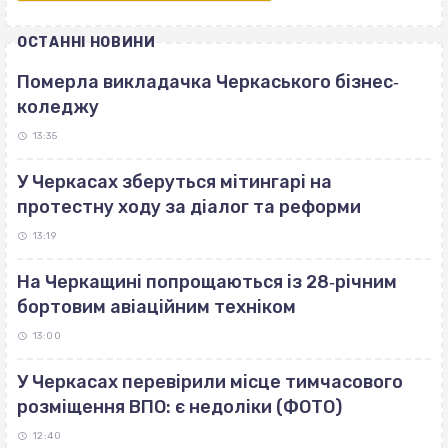
ОСТАННІ НОВИНИ
Померла викладачка Черкаського бізнес‐
коледжу
13:35
У Черкасах зберуться мітингарі на
протестну ходу за діалог та реформи
13:19
На Черкащині попрощаються із 28‐річним
бортовим авіаційним техніком
13:00
У Черкасах перевірили місце тимчасового
розміщення ВПО: є недоліки (ФОТО)
12:40