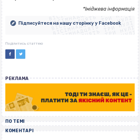
ВІСІМНАДЦЯТЬ ТРИ НУЛІ
ВІСІМНАДЦЯТЬ ТРИ НУЛІ
ВІСІМНАДЦЯТЬ ТРИ НУЛІ
*Іміджева інформація
ВІСІМНАДЦЯТЬ ТРИ НУЛІ
ВІСІМНАДЦЯТЬ ТРИ НУЛІ
ВІСІМНАДЦЯТЬ ТРИ НУЛІ
Підписуйтеся на нашу сторінку у Facebook
ВІСІМНАДЦЯТЬ ТРИ НУЛІ
ВІСІМНАДЦЯТЬ ТРИ НУЛІ
Поділитись статтею
РЕКЛАМА
ПО ТЕМІ
КОМЕНТАРІ