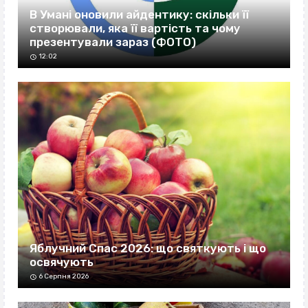
В Умані оновили айдентику: скільки її
створювали, яка її вартість та чому
презентували зараз (ФОТО)
12:02
Яблучний Спас 2026: що святкують і що
освячують
6 Серпня 2026