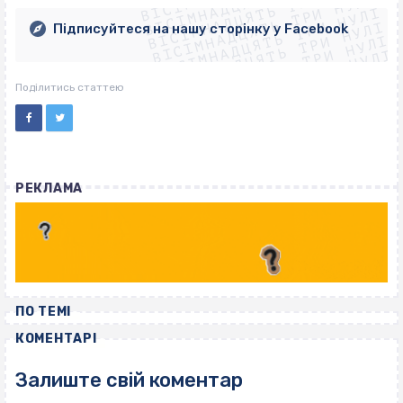
ВІСІМНАДЦЯТЬ ТРИ НУЛІ
ВІСІМНАДЦЯТЬ ТРИ НУЛІ
ВІСІМНАДЦЯТЬ ТРИ НУЛІ
ВІСІМНАДЦЯТЬ ТРИ НУЛІ
ВІСІМНАДЦЯТЬ ТРИ НУЛІ
Підписуйтеся на нашу сторінку у Facebook
ВІСІМНАДЦЯТЬ ТРИ НУЛІ
ВІСІМНАДЦЯТЬ ТРИ НУЛІ
Поділитись статтею
РЕКЛАМА
ПО ТЕМІ
КОМЕНТАРІ
Залиште свій коментар