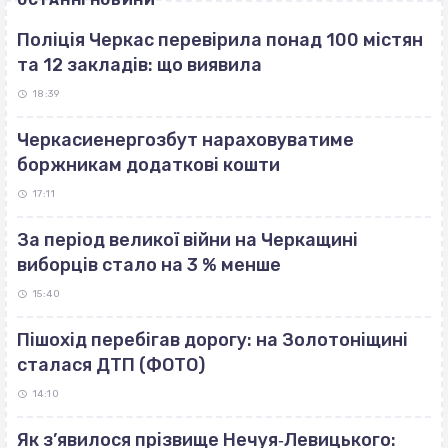
ОСТАННІ НОВИНИ
Поліція Черкас перевірила понад 100 містян
та 12 закладів: що виявила
18:39
Черкасиенергозбут нараховуватиме
боржникам додаткові кошти
17:11
За період великої війни на Черкащині
виборців стало на 3 % менше
15:40
Пішохід перебігав дорогу: на Золотоніщині
сталася ДТП (ФОТО)
14:10
Як з’явилося прізвище Нечуя‐Левицького: