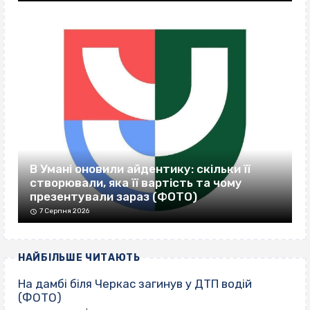
В Умані оновили айдентику: скільки її
створювали, яка її вартість та чому
презентували зараз (ФОТО)
7 Серпня 2026
НАЙБІЛЬШЕ ЧИТАЮТЬ
На дамбі біля Черкас загинув у ДТП водій
(ФОТО)