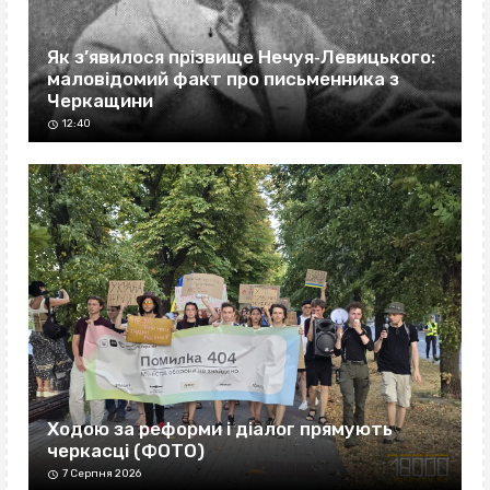
Як з’явилося прізвище Нечуя‐Левицького:
маловідомий факт про письменника з
Черкащини
12:40
Ходою за реформи і діалог прямують
черкасці (ФОТО)
7 Серпня 2026