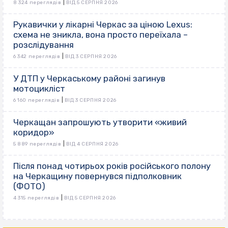
|
8 324 переглядів
ВІД 5 СЕРПНЯ 2026
Рукавички у лікарні Черкас за ціною Lexus:
схема не зникла, вона просто переїхала –
розслідування
|
6 342 переглядів
ВІД 3 СЕРПНЯ 2026
У ДТП у Черкаському районі загинув
мотоцикліст
|
6 160 переглядів
ВІД 3 СЕРПНЯ 2026
Черкащан запрошують утворити «живий
коридор»
|
5 889 переглядів
ВІД 4 СЕРПНЯ 2026
Після понад чотирьох років російського полону
на Черкащину повернувся підполковник
(ФОТО)
|
4 315 переглядів
ВІД 5 СЕРПНЯ 2026