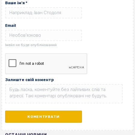
Ваше ім'я
*
Email
Залиште свій коментр