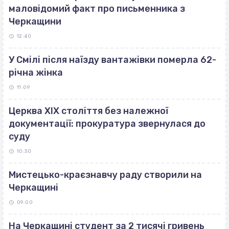
маловідомий факт про письменника з
Черкащини
12:40
У Смілі після наїзду вантажівки померла 62-
річна жінка
11:09
Церква ХІХ століття без належної
документації: прокуратура звернулася до
суду
10:30
Мистецько-краєзнавчу раду створили на
Черкащині
09:00
На Черкащині студент за 2 тисячі гривень