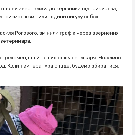
іт вони зверталися до керівника підприємства,
ідприємстві змінили години вигулу собак.
силя Рогового, змінили графік через звернення
у ветеринара.
таві рекомендацій та висновку ветлікаря. Можливо
еріод. Коли температура спаде, будемо збиратися,