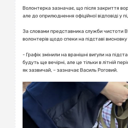
Волонтерка зазначає, що після закриття вор
але до оприлюднення офіційної відповіді у п
За словами представника служби чистоти Ва
волонтерів щодо спеки
на підставі висновк
- Графік змінили на вранішні вигули на підс
будуть ще вечірні, але це тільки в літній п
як зазвичай, – зазначає Василь Роговий.