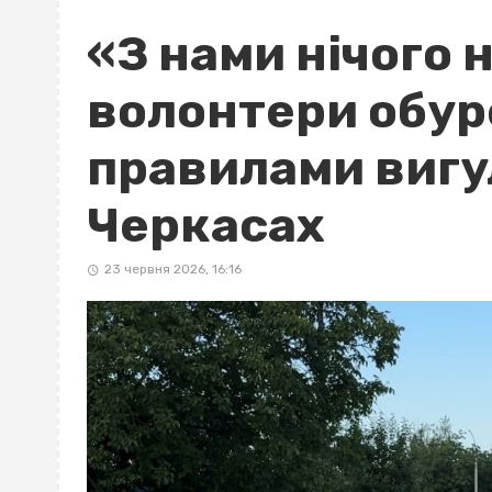
«З нами нічого 
волонтери обур
правилами вигу
Черкасах
23 червня 2026, 16:16