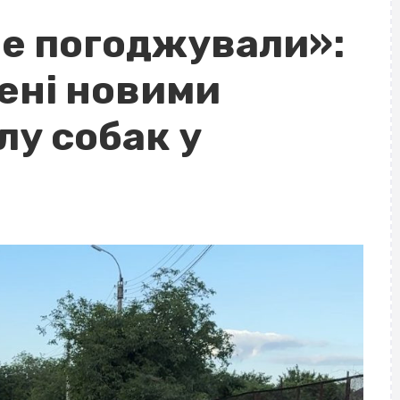
не погоджували»:
ені новими
лу собак у