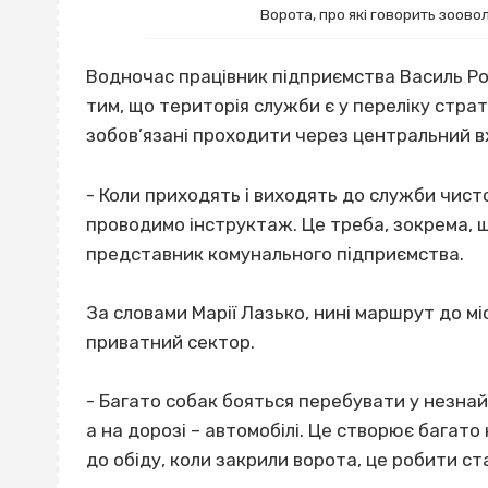
Ворота, про які говорить зоово
Водночас працівник підприємства Василь Рог
тим, що територія служби є у переліку страте
зобов’язані проходити через центральний вх
- Коли приходять і виходять до служби чист
проводимо інструктаж. Це треба, зокрема, щ
представник комунального підприємства.
За словами Марії Лазько, нині маршрут до м
приватний сектор.
- Багато собак бояться перебувати у незнайо
а на дорозі – автомобілі. Це створює багат
до обіду, коли закрили ворота, це робити с