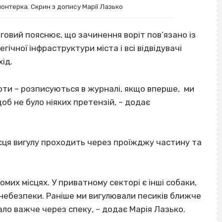
лонтерка. Скрин з допису Марії Лазько
овий пояснює, що зачинення воріт пов’язано із
гічної інфраструктури міста і всі відвідувачі
ід.
оти – розписуються в журналі, якщо вперше, ми
об не було ніяких претензій, – додає
ісця вигулу проходить через проїжджу частину та
мих місцях. У приватному секторі є інші собаки,
о небезпеки. Раніше ми вигулювали песиків ближче
тало важче через спеку, – додає Марія Лазько.