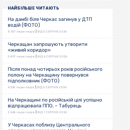
НАЙБІЛЬШЕ ЧИТАЮТЬ
На дамбі біля Черкас загинув у ДТП
водій (ФОТО)
|
8 357 переглядів
ВІД 5 СЕРПНЯ 2026
Черкащан запрошують утворити
«живий коридор»
|
5 897 переглядів
ВІД 4 СЕРПНЯ 2026
Після понад чотирьох років російського
полону на Черкащину повернувся
підполковник (ФОТО)
|
4 336 переглядів
ВІД 5 СЕРПНЯ 2026
На Черкащині по російській цілі успішно
відпрацювала ППО, – Табурець
|
2 646 переглядів
ВІД 7 СЕРПНЯ 2026
У Черкасах поблизу Центрального