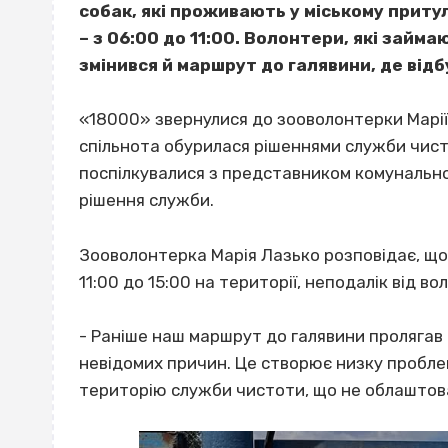
собак, які проживають у міському притул
– з 06:00 до 11:00. Волонтери, які зай
змінився й маршрут до галявини, де від
«18000» звернулися до зооволонтерки Марії
спільнота обурилася рішеннями служби чис
поспілкувалися з представником комунально
рішення служби.
Зооволонтерка Марія Лазько розповідає, що 
11:00 до 15:00 на території, неподалік від во
- Раніше наш маршрут до галявини пролягав ч
невідомих причин. Це створює низку пробле
територію служби чистоти, що не облаштова