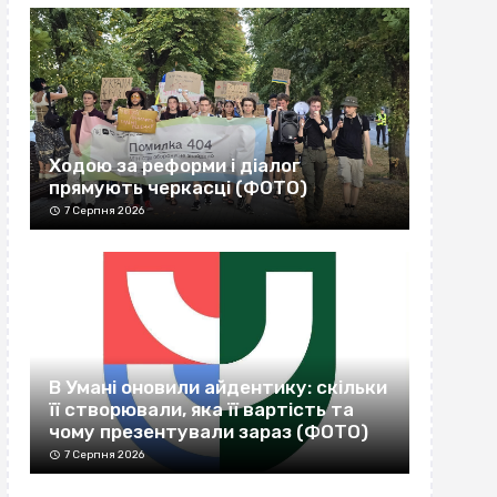
Ходою за реформи і діалог
прямують черкасці (ФОТО)
7 Серпня 2026
В Умані оновили айдентику: скільки
її створювали, яка її вартість та
чому презентували зараз (ФОТО)
7 Серпня 2026