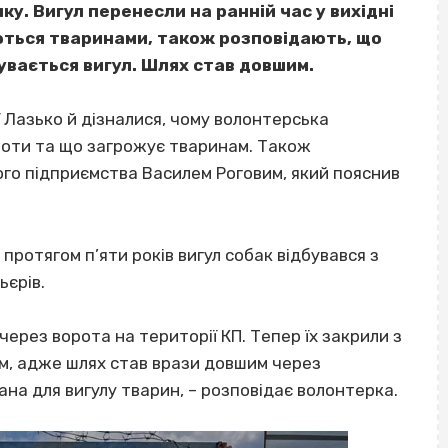
ку. Вигул перенесли на ранній час у вихідні
маються тваринами, також розповідають, що
бувається вигул. Шлях став довшим.
 Лазько й дізналися, чому волонтерська
тоти та що загрожує тваринам. Також
го підприємства Василем Роговим, який пояснив
протягом п’яти років вигул собак відбувався з
льєрів.
ерез ворота на території КП. Тепер їх закрили з
м, адже шлях став врази довшим через
на для вигулу тварин, – розповідає волонтерка.