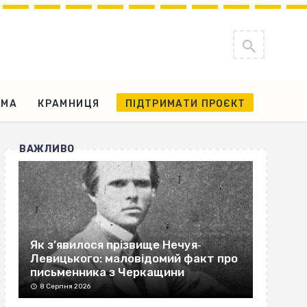
АМА
КРАМНИЦЯ
ПІДТРИМАТИ ПРОЄКТ
ВАЖЛИВО
Як з’явилося прізвище Нечуя‐
Левицького: маловідомий факт про
письменника з Черкащини
8 Серпня 2026