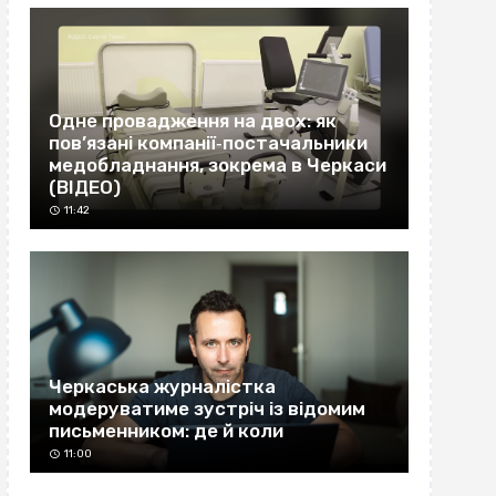
Одне провадження на двох: як
пов’язані компанії‐постачальники
медобладнання, зокрема в Черкаси
(ВІДЕО)
11:42
Черкаська журналістка
модеруватиме зустріч із відомим
письменником: де й коли
11:00