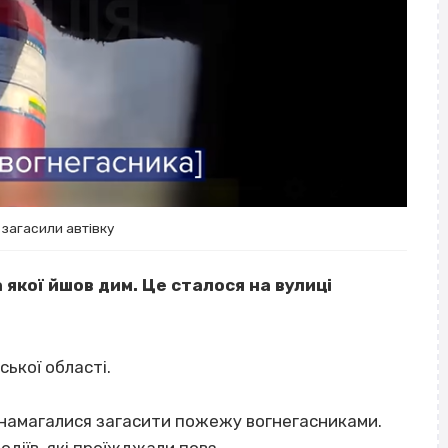
 загасили автівку
 якої йшов дим. Це сталося на вулиці
ської області.
і намагалися загасити пожежу вогнегасниками.
одіїв, які проїжджали повз.