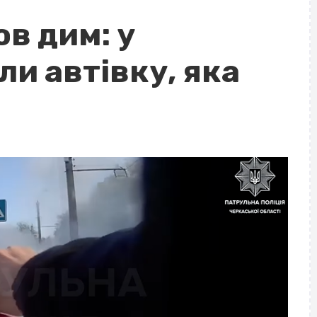
ов дим: у
и автівку, яка