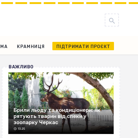
АМА
КРАМНИЦЯ
ПІДТРИМАТИ ПРОЄКТ
ВАЖЛИВО
Брили льоду та кондиціонери: як
рятують тварин від спеки у
зоопарку Черкас
13:25