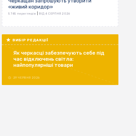
Черкащан запрошують утворити
«живий коридор»
|
5 745 переглядів
ВІД 4 СЕРПНЯ 2026
ВИБІР РЕДАКЦІЇ
Як черкасці забезпечують себе під
час відключень світла:
найпопулярніші товари
29 ЧЕРВНЯ 2026