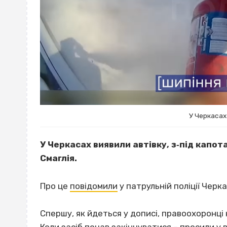
У Черкасах
У Черкасах виявили автівку, з‐під капота
Смаглія.
Про це
повідомили
у патрульній поліції Черка
Спершу, як йдеться у дописі, правоохоронц
Коли засіб почав закінчуватися – просили у в