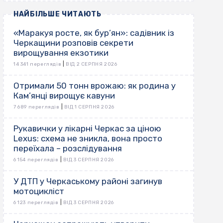
НАЙБІЛЬШЕ ЧИТАЮТЬ
«Маракуя росте, як бур’ян»: садівник із
Черкащини розповів секрети
вирощування екзотики
|
14 341 переглядів
ВІД 2 СЕРПНЯ 2026
Отримали 50 тонн врожаю: як родина у
Кам’янці вирощує кавуни
|
7 689 переглядів
ВІД 1 СЕРПНЯ 2026
Рукавички у лікарні Черкас за ціною
Lexus: схема не зникла, вона просто
переїхала – розслідування
|
6 154 переглядів
ВІД 3 СЕРПНЯ 2026
У ДТП у Черкаському районі загинув
мотоцикліст
|
6 123 переглядів
ВІД 3 СЕРПНЯ 2026