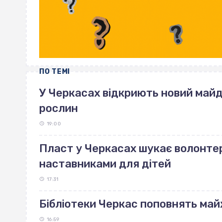
ПО ТЕМІ
У Черкасах відкриють новий май
рослин
19:00
Пласт у Черкасах шукає волонте
наставниками для дітей
17:31
Бібліотеки Черкас поповнять май
16:59