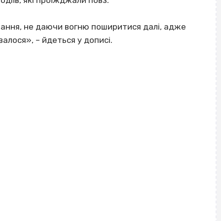
мання, не даючи вогню поширитися далі, адже
валося», – йдеться у дописі.