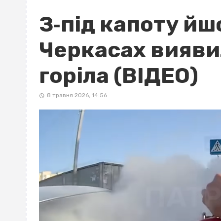
З‐під капоту йш
Черкасах виявил
горіла (ВІДЕО)
8 травня 2026, 14:56