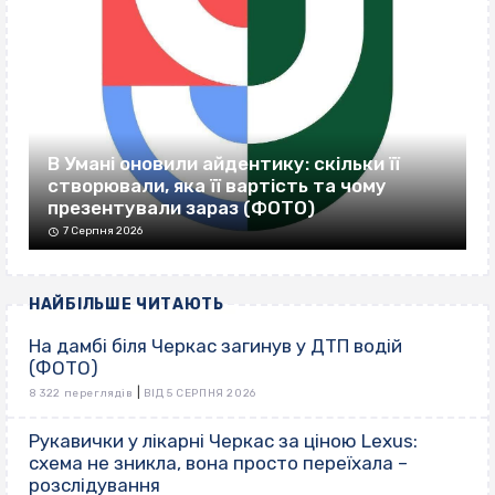
В Умані оновили айдентику: скільки її
створювали, яка її вартість та чому
презентували зараз (ФОТО)
7 Серпня 2026
НАЙБІЛЬШЕ ЧИТАЮТЬ
На дамбі біля Черкас загинув у ДТП водій
(ФОТО)
|
8 322 переглядів
ВІД 5 СЕРПНЯ 2026
Рукавички у лікарні Черкас за ціною Lexus:
схема не зникла, вона просто переїхала –
розслідування