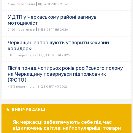
|
6 342 переглядів
ВІД 3 СЕРПНЯ 2026
У ДТП у Черкаському районі загинув
мотоцикліст
|
6 160 переглядів
ВІД 3 СЕРПНЯ 2026
Черкащан запрошують утворити «живий
коридор»
|
5 888 переглядів
ВІД 4 СЕРПНЯ 2026
Після понад чотирьох років російського полону
на Черкащину повернувся підполковник
(ФОТО)
|
4 313 переглядів
ВІД 5 СЕРПНЯ 2026
ВИБІР РЕДАКЦІЇ
Як черкасці забезпечують себе під час
відключень світла: найпопулярніші товари