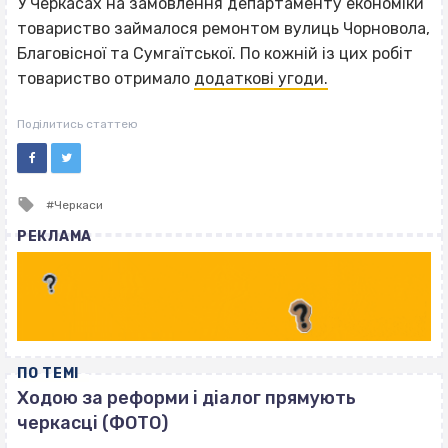
У Черкасах на замовлення департаменту економіки
товариство займалося ремонтом вулиць Чорновола,
Благовісної та Сумгаїтської. По кожній із цих робіт
товариство отримало
додаткові угоди.
Поділитись статтею
Tagged
Черкаси
with
РЕКЛАМА
ПО ТЕМІ
Ходою за реформи і діалог прямують
черкасці (ФОТО)