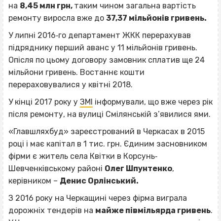
на
8,45 млн грн,
таким чином загальна вартість
ремонту виросла вже до
37,37 мільйонів гривень.
У липні 2016‐го департамент ЖКК перерахував
підряднику перший аванс у 11 мільйонів гривень.
Опісля по цьому договору замовник сплатив ще 24
мільйони гривень. Востаннє кошти
перераховувалися у квітні 2018.
У кінці 2017 року у
ЗМІ
інформували, що вже через рік
після ремонту, на вулиці Смілянській з’явилися ями.
«Главшляхбуд» зареєстрований в Черкасах в 2015
році і має капітал в 1 тис. грн. Єдиним засновником
фірми є житель села Квітки в Корсунь‐
Шевченківському районі
Олег Шпунтенко
,
керівником –
Денис Орлінський.
З 2016 року на Черкащині через фірма виграла
дорожніх тендерів на
майже півмільярда гривень
.