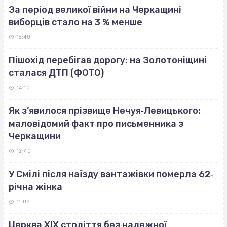
За період великої війни на Черкащині
виборців стало на 3 % менше
15:40
Пішохід перебігав дорогу: на Золотоніщині
сталася ДТП (ФОТО)
14:10
Як з’явилося прізвище Нечуя‐Левицького:
маловідомий факт про письменника з
Черкащини
12:40
У Смілі після наїзду вантажівки померла 62‐
річна жінка
11:09
Церква ХІХ століття без належної