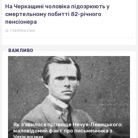
На Черкащині чоловіка підозрюють у
смертельному побитті 82-річного
пенсіонера
7 СЕРПНЯ 2026
ВАЖЛИВО
Як з’явилося прізвище Нечуя‐Левицького:
маловідомий факт про письменника з
Черкащини