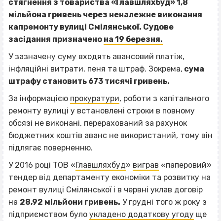
стягнення з товариства «Главшляхбуд» 1,8
мільйона гривень через неналежне виконання
капремонту вулиці Смілянської. Судове
засідання призначено
на 19 березня.
У зазначену суму входять авансовий платіж,
інфляційні витрати, пеня та штраф. Зокрема,
сума
штрафу становить 673 тисячі гривень.
За інформацією
прокуратури
, роботи з капітального
ремонту вулиці у встановлені строки в повному
обсязі не виконані, перерахований за рахунок
бюджетних коштів аванс не використаний, тому він
підлягає поверненню.
У 2016 році ТОВ «
Главшляхбуд
»
виграв
«паперовий»
тендер від департаменту економіки та розвитку на
ремонт вулиці Смілянської і в червні уклав договір
на
28,92 мільйони гривень.
У грудні того ж року з
підприємством було
укладено додаткову угоду
ще