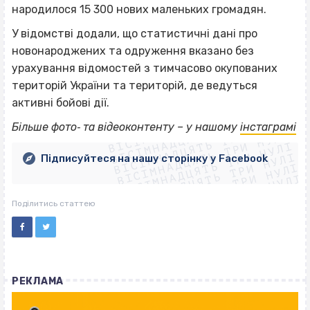
народилося 15 300 нових маленьких громадян.
У відомстві додали, що статистичні дані про
новонароджених та одруження вказано без
урахування відомостей з тимчасово окупованих
територій України та територій, де ведуться
активні бойові дії.
ВІСІМНАДЦЯТЬ ТРИ НУЛІ
ВІСІМНАДЦЯТЬ ТРИ НУЛІ
ВІСІМНАДЦЯТЬ ТРИ НУЛІ
Більше фото‐ та відеоконтенту – у нашому
інстаграмі
ВІСІМНАДЦЯТЬ ТРИ НУЛІ
ВІСІМНАДЦЯТЬ ТРИ НУЛІ
ВІСІМНАДЦЯТЬ ТРИ НУЛІ
Підписуйтеся на нашу сторінку у Facebook
ВІСІМНАДЦЯТЬ ТРИ НУЛІ
ВІСІМНАДЦЯТЬ ТРИ НУЛІ
Поділитись статтею
РЕКЛАМА