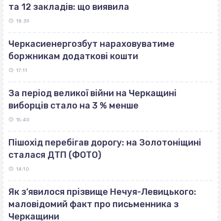
та 12 закладів: що виявила
18:39
Черкасиенергозбут нараховуватиме
боржникам додаткові кошти
17:11
За період великої війни на Черкащині
виборців стало на 3 % менше
15:40
Пішохід перебігав дорогу: на Золотоніщині
сталася ДТП (ФОТО)
14:10
Як з’явилося прізвище Нечуя-Левицького:
маловідомий факт про письменника з
Черкащини