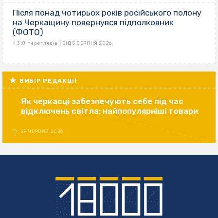
Після понад чотирьох років російського полону
на Черкащину повернувся підполковник
(ФОТО)
|
4 318 переглядів
ВІД 5 СЕРПНЯ 2026
ВИБІР РЕДАКЦІЇ
Як черкасці забезпечують себе під час
відключень світла: найпопулярніші товари
29 ЧЕРВНЯ 2026