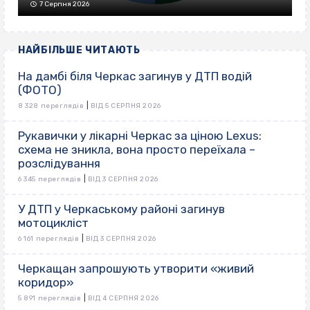
7 Серпня 2026
НАЙБІЛЬШЕ ЧИТАЮТЬ
На дамбі біля Черкас загинув у ДТП водій
(ФОТО)
|
8 328 переглядів
ВІД 5 СЕРПНЯ 2026
Рукавички у лікарні Черкас за ціною Lexus:
схема не зникла, вона просто переїхала –
розслідування
|
6 345 переглядів
ВІД 3 СЕРПНЯ 2026
У ДТП у Черкаському районі загинув
мотоцикліст
|
6 161 переглядів
ВІД 3 СЕРПНЯ 2026
Черкащан запрошують утворити «живий
коридор»
|
5 891 переглядів
ВІД 4 СЕРПНЯ 2026