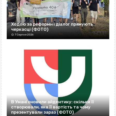
Ходою за реформи і діалог прямують
черкасці (ФОТО)
7 Серпня 2026
В Умані оновили айдентику: скільки її
створювали, яка її вартість та чому
презентували зараз (ФОТО)