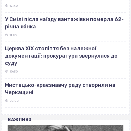
12:40
У Смілі після наїзду вантажівки померла 62-
річна жінка
11:09
Церква ХІХ століття без належної
документації: прокуратура звернулася до
суду
10:30
Мистецько-краєзнавчу раду створили на
Черкащині
09:00
ВАЖЛИВО