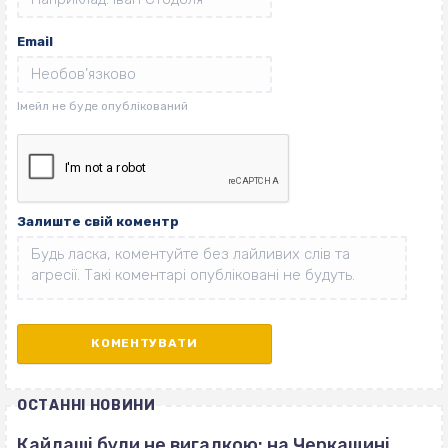
Email
Залиште свій коментр
ОСТАННІ НОВИНИ
Кайдаші були не вигадкою: на Черкащині