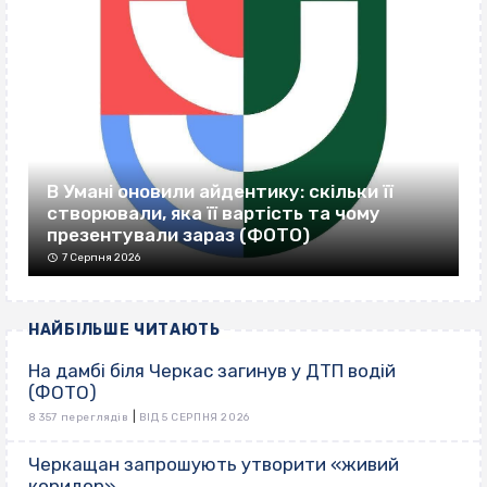
В Умані оновили айдентику: скільки її
створювали, яка її вартість та чому
презентували зараз (ФОТО)
7 Серпня 2026
НАЙБІЛЬШЕ ЧИТАЮТЬ
На дамбі біля Черкас загинув у ДТП водій
(ФОТО)
|
8 357 переглядів
ВІД 5 СЕРПНЯ 2026
Черкащан запрошують утворити «живий
коридор»