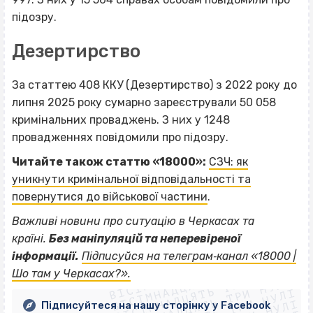
підозру.
Дезертирство
За статтею 408 ККУ (Дезертирство) з 2022 року до
липня 2025 року сумарно зареєстрували 50 058
кримінальних проваджень. З них у 1248
провадженнях повідомили про підозру.
Читайте також статтю «18000»:
СЗЧ: як
уникнути кримінальної відповідальності та
повернутися до військової частини
.
Важливі новини про ситуацію в Черкасах та
країні.
Без маніпуляцій та неперевіреної
ВІСІМНАДЦЯТЬ ТРИ НУЛІ
інформації.
Підписуйся на телеграм‐канал «18000 |
ВІСІМНАДЦЯТЬ ТРИ НУЛІ
ВІСІМНАДЦЯТЬ ТРИ НУЛІ
Шо там у Черкасах?».
ВІСІМНАДЦЯТЬ ТРИ НУЛІ
Підписуйтеся на нашу сторінку у Facebook