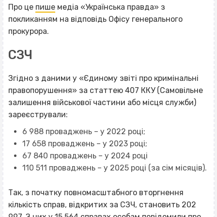
Про це
пише
медіа «Українська правда» з
покликанням на відповідь Офісу генерального
прокурора.
СЗЧ
Згідно з даними у «Єдиному звіті про кримінальні
правопорушення» за статтею 407 ККУ (Самовільне
залишення військової частини або місця служби)
зареєстрували:
6 988 проваджень – у 2022 році;
17 658 проваджень – у 2023 році;
67 840 проваджень – у 2024 році
110 511 проваджень – у 2025 році (за сім місяців).
Так, з початку повномасштабного вторгнення
кількість справ, відкритих за СЗЧ, становить 202
997. З них у 15 564 справах особам повідомили про