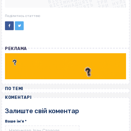
ВІСІМНАДЦЯТЬ ТРИ НУЛІ
ВІСІМНАДЦЯТЬ ТРИ НУЛІ
ВІСІМНАДЦЯТЬ ТРИ НУЛІ
ВІСІМНАДЦЯТЬ ТРИ НУЛІ
Поділитись статтею
РЕКЛАМА
ПО ТЕМІ
КОМЕНТАРІ
Залиште свій коментар
Ваше ім'я
*