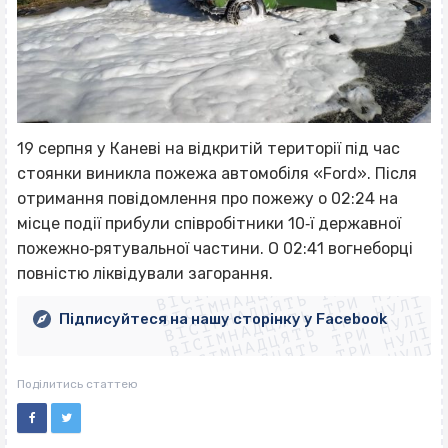
19 серпня у Каневі на відкритій території під час
стоянки виникла пожежа автомобіля «Ford». Після
отримання повідомлення про пожежу о 02:24 на
місце події прибули співробітники 10‐ї державної
ВІСІМНАДЦЯТЬ ТРИ НУЛІ
пожежно‐рятувальної частини. О 02:41 вогнеборці
ВІСІМНАДЦЯТЬ ТРИ НУЛІ
ВІСІМНАДЦЯТЬ ТРИ НУЛІ
повністю ліквідували загорання.
ВІСІМНАДЦЯТЬ ТРИ НУЛІ
ВІСІМНАДЦЯТЬ ТРИ НУЛІ
ВІСІМНАДЦЯТЬ ТРИ НУЛІ
Підписуйтеся на нашу сторінку у Facebook
ВІСІМНАДЦЯТЬ ТРИ НУЛІ
ВІСІМНАДЦЯТЬ ТРИ НУЛІ
Поділитись статтею