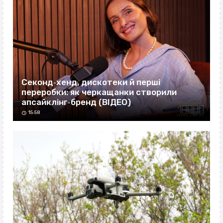
Секонд‐хенд, дискотеки й перші
переробки: як черкащанки створили
апсайклінг‐бренд (ВІДЕО)
15:58