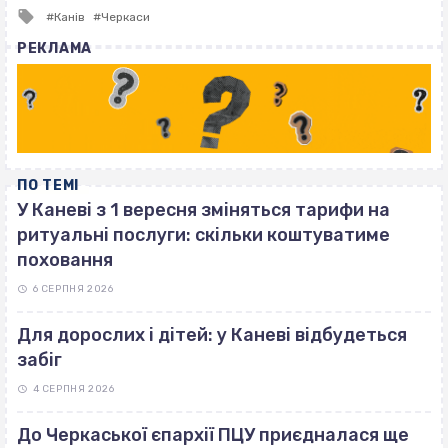
Tagged
Канів
Черкаси
with
РЕКЛАМА
ПО ТЕМІ
У Каневі з 1 вересня зміняться тарифи на
ритуальні послуги: скільки коштуватиме
поховання
6 СЕРПНЯ 2026
Для дорослих і дітей: у Каневі відбудеться
забіг
4 СЕРПНЯ 2026
До Черкаської єпархії ПЦУ приєдналася ще