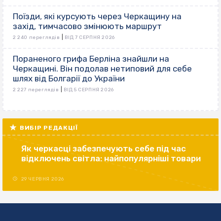
Поїзди, які курсують через Черкащину на
захід, тимчасово змінюють маршрут
|
2 240 переглядів
ВІД 7 СЕРПНЯ 2026
Пораненого грифа Берліна знайшли на
Черкащині. Він подолав нетиповий для себе
шлях від Болгарії до України
|
2 227 переглядів
ВІД 5 СЕРПНЯ 2026
ВИБІР РЕДАКЦІЇ
Як черкасці забезпечують себе під час
відключень світла: найпопулярніші товари
29 ЧЕРВНЯ 2026