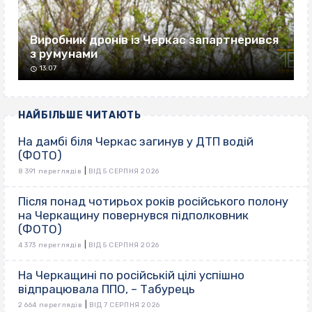
Виробник дронів із Черкас запартнерився
з румунами
13:07
НАЙБІЛЬШЕ ЧИТАЮТЬ
На дамбі біля Черкас загинув у ДТП водій
(ФОТО)
|
8 391 переглядів
ВІД 5 СЕРПНЯ 2026
Після понад чотирьох років російського полону
на Черкащину повернувся підполковник
(ФОТО)
|
4 373 переглядів
ВІД 5 СЕРПНЯ 2026
На Черкащині по російській цілі успішно
відпрацювала ППО, – Табурець
|
2 664 переглядів
ВІД 7 СЕРПНЯ 2026