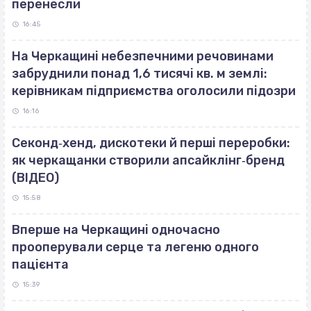
перенесли
16:45
На Черкащині небезпечними речовинами
забруднили понад 1,6 тисячі кв. м землі:
керівникам підприємства оголосили підозри
16:16
Секонд‐хенд, дискотеки й перші переробки:
як черкащанки створили апсайклінг‐бренд
(ВІДЕО)
15:58
Вперше на Черкащині одночасно
прооперували серце та легеню одного
пацієнта
15:39