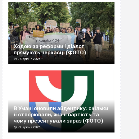
Ходою за реформи і діалог
прямують черкасці (ФОТО)
7 Серпня 2026
В Умані оновили айдентику: скільки
її створювали, яка її вартість та
чому презентували зараз (ФОТО)
7 Серпня 2026