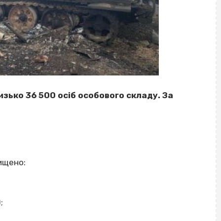
лизько 36 500 осіб особового складу. За
ищено:
;