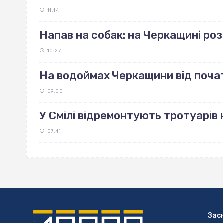
11:14
Напав на собак: на Черкащині р
10:27
На водоймах Черкащини від поча
09:00
У Смілі відремонтують тротуарів н
07:41
Зас