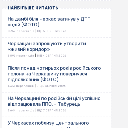
НАЙБІЛЬШЕ ЧИТАЮТЬ
На дамбі біля Черкас загинув у ДТП
водій (ФОТО)
|
8 352 переглядів
ВІД 5 СЕРПНЯ 2026
Черкащан запрошують утворити
«живий коридор»
|
5 896 переглядів
ВІД 4 СЕРПНЯ 2026
Після понад чотирьох років російського
полону на Черкащину повернувся
підполковник (ФОТО)
|
4 333 переглядів
ВІД 5 СЕРПНЯ 2026
На Черкащині по російській цілі успішно
відпрацювала ППО, – Табурець
|
2 644 переглядів
ВІД 7 СЕРПНЯ 2026
У Черкасах поблизу Центрального