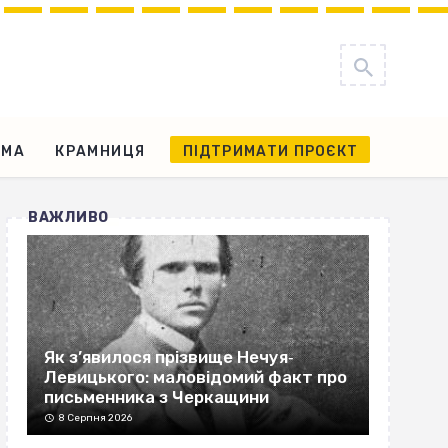
АМА
КРАМНИЦЯ
ПІДТРИМАТИ ПРОЄКТ
ВАЖЛИВО
Як з’явилося прізвище Нечуя‐
Левицького: маловідомий факт про
письменника з Черкащини
8 Серпня 2026