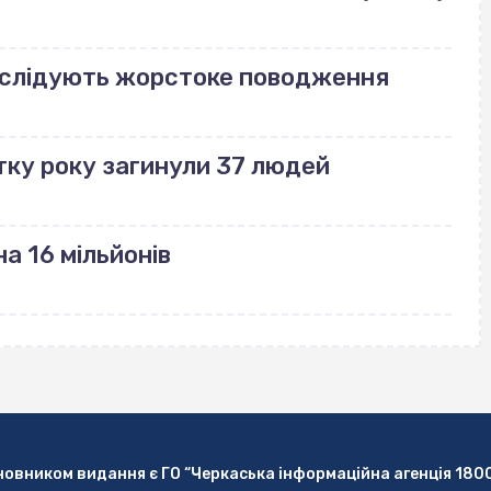
озслідують жорстоке поводження
тку року загинули 37 людей
а 16 мільйонів
новником видання є ГО “Черкаська інформаційна агенція 180