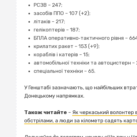
РСЗВ – 247;
засобів ППО – 107 (+2);
літаків – 217;
гелікоптерів – 187;
БПЛА оперативно‐тактичного рівня – 664
крилатих ракет – 153 (+9);
кораблів і катерів – 15;
автомобільної техніки та автоцистерн – 
спеціальної техніки – 65.
У Генштабі зазначають, що найбільших втра
Донецькому напрямках.
Також читайте
–
Як черкаський волонтер в
обстрілами, а люди за кілометр садять кар