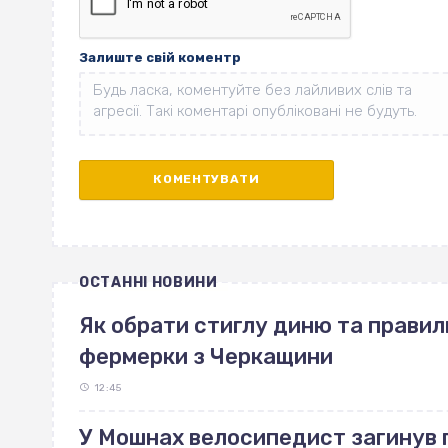
Залиште свій коментр
ОСТАННІ НОВИНИ
Як обрати стиглу диню та правиль
фермерки з Черкащини
12:45
У Мошнах велосипедист загинув п