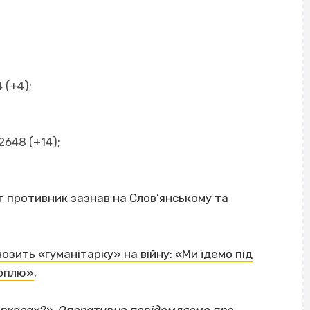
 (+4);
2648 (+14);
т противник зазнав на Слов’янському та
озить «гуманітарку» на війну: «Ми їдемо під
топлю»
.