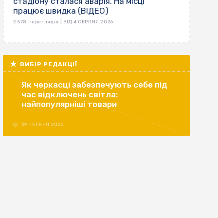
стадіону сталася аварія. На місці
працює швидка (ВІДЕО)
|
2 578 переглядів
ВІД 4 СЕРПНЯ 2026
ВИБІР РЕДАКЦІЇ
Як черкасці забезпечують себе під
час відключень світла:
найпопулярніші товари
29 ЧЕРВНЯ 2026