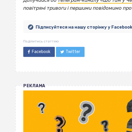
Долучайся до
телеграм‐каналу «Шо там у Ч
повітряні тривоги і першими повідомимо пр
Підписуйтеся на нашу сторінку у Faceboo
Поділитись статтею
Facebook
Twitter
РЕКЛАМА