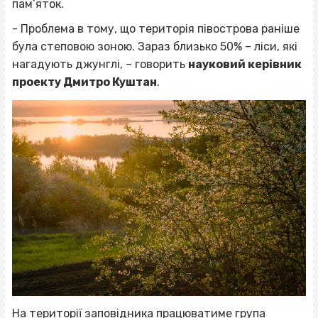
пам’яток.
- Проблема в тому, що територія півострова раніше
була степовою зоною. Зараз близько 50% – ліси, які
нагадують джунглі, – говорить
науковий керівник
проекту Дмитро Куштан
.
На території заповідника працюватиме група