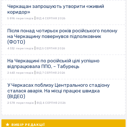
Черкащан запрошують утворити «живий
коридор»
|
5 896 переглядів
ВІД 4 СЕРПНЯ 2026
Після понад чотирьох років російського полону
на Черкащину повернувся підполковник
(ФОТО)
|
4 332 переглядів
ВІД 5 СЕРПНЯ 2026
На Черкащині по російській цілі успішно
відпрацювала ППО, – Табурець
|
2 643 переглядів
ВІД 7 СЕРПНЯ 2026
У Черкасах поблизу Центрального стадіону
сталася аварія. На місці працює швидка
(ВІДЕО)
|
2 578 переглядів
ВІД 4 СЕРПНЯ 2026
ВИБІР РЕДАКЦІЇ