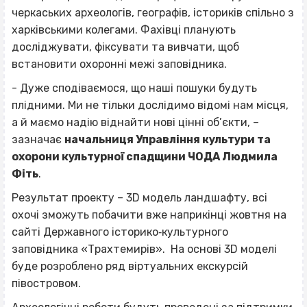
черкаських археологів, географів, істориків спільно з
харківськими колегами. Фахівці планують
досліджувати, фіксувати та вивчати, щоб
встановити охоронні межі заповідника.
- Дуже сподіваємося, що наші пошуки будуть
плідними. Ми не тільки дослідимо відомі нам місця,
а й маємо надію віднайти нові цінні об’єкти, –
зазначає
начальниця Управління культури та
охорони культурної спадщини ЧОДА Людмила
Фіть
.
Результат проекту – 3D модель ландшафту, всі
охочі зможуть побачити вже наприкінці жовтня на
сайті Державного історико‐культурного
заповідника «Трахтемирів». На основі 3D моделі
буде розроблено ряд віртуальних екскурсій
півостровом.