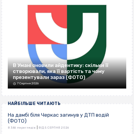
В Умані оновили айдентику: скільки її
створювали, яка її вартість та чому
презентували зараз (ФОТО)
7 Серпня 2026
НАЙБІЛЬШЕ ЧИТАЮТЬ
На дамбі біля Черкас загинув у ДТП водій
(ФОТО)
|
8 346 переглядів
ВІД 5 СЕРПНЯ 2026