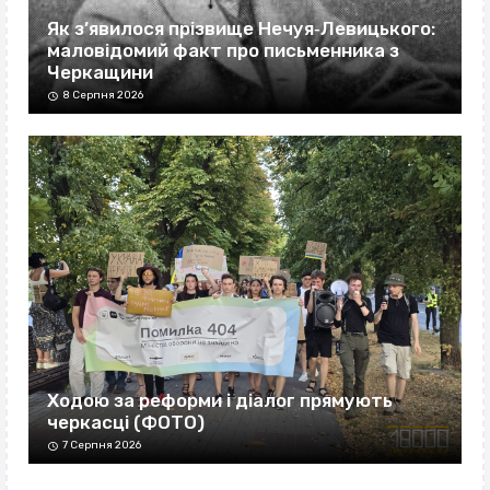
Як з’явилося прізвище Нечуя‐Левицького:
маловідомий факт про письменника з
Черкащини
8 Серпня 2026
Ходою за реформи і діалог прямують
черкасці (ФОТО)
7 Серпня 2026