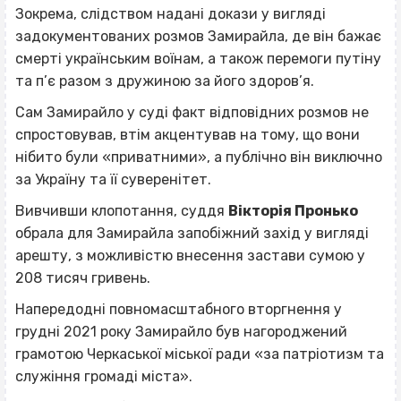
Зокрема, слідством надані докази у вигляді
задокументованих розмов Замирайла, де він бажає
смерті українським воїнам, а також перемоги путіну
та п’є разом з дружиною за його здоров’я.
Сам Замирайло у суді факт відповідних розмов не
спростовував, втім акцентував на тому, що вони
нібито були «приватними», а публічно він виключно
за Україну та її суверенітет.
Вивчивши клопотання, суддя
Вікторія Пронько
обрала для Замирайла запобіжний захід у вигляді
арешту, з можливістю внесення застави сумою у
208 тисяч гривень.
Напередодні повномасштабного вторгнення у
грудні 2021 року Замирайло був нагороджений
грамотою Черкаської міської ради «за патріотизм та
служіння громаді міста».