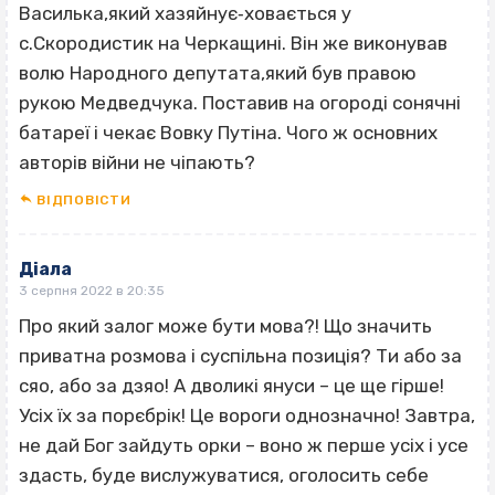
Василька,який хазяйнує‐ховається у
с.Скородистик на Черкащині. Він же виконував
волю Народного депутата,який був правою
рукою Медведчука. Поставив на огороді сонячні
батареї і чекає Вовку Путіна. Чого ж основних
авторів війни не чіпають?
ВІДПОВІCТИ
Діала
3 серпня 2022 в 20:35
Про який залог може бути мова?! Що значить
приватна розмова і суспільна позиція? Ти або за
сяо, або за дзяо! А дволикі януси – це ще гірше!
Усіх їх за порєбрік! Це вороги однозначно! Завтра,
не дай Бог зайдуть орки – воно ж перше усіх і усе
здасть, буде вислужуватися, оголосить себе