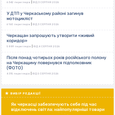
|
6 342 переглядів
ВІД 3 СЕРПНЯ 2026
У ДТП у Черкаському районі загинув
мотоцикліст
|
6 160 переглядів
ВІД 3 СЕРПНЯ 2026
Черкащан запрошують утворити «живий
коридор»
|
5 889 переглядів
ВІД 4 СЕРПНЯ 2026
Після понад чотирьох років російського полону
на Черкащину повернувся підполковник
(ФОТО)
|
4 315 переглядів
ВІД 5 СЕРПНЯ 2026
ВИБІР РЕДАКЦІЇ
Як черкасці забезпечують себе під час
відключень світла: найпопулярніші товари