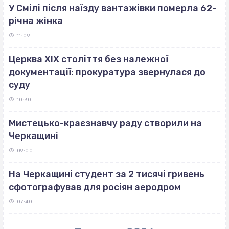
У Смілі після наїзду вантажівки померла 62-
річна жінка
11:09
Церква ХІХ століття без належної
документації: прокуратура звернулася до
суду
10:30
Мистецько-краєзнавчу раду створили на
Черкащині
09:00
На Черкащині студент за 2 тисячі гривень
сфотографував для росіян аеродром
07:40