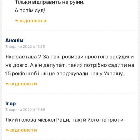
Тільки відправить на руїни.
А потім суд!
ВІДПОВІCТИ
Анонім
3 серпня 2022 в 17:23
Яка застава ? За такі розмови простого засудили
на довго. А він депутат ‚таких потрібно садити на
15 років щоб інші не зраджували нашу Україну.
ВІДПОВІCТИ
Ігор
3 серпня 2022 в 17:55
Який голова міської Ради, такі й його патріоти.
ВІДПОВІCТИ