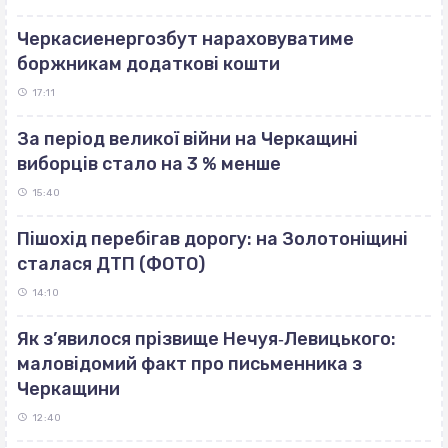
Черкасиенергозбут нараховуватиме
боржникам додаткові кошти
17:11
За період великої війни на Черкащині
виборців стало на 3 % менше
15:40
Пішохід перебігав дорогу: на Золотоніщині
сталася ДТП (ФОТО)
14:10
Як з’явилося прізвище Нечуя‐Левицького:
маловідомий факт про письменника з
Черкащини
12:40