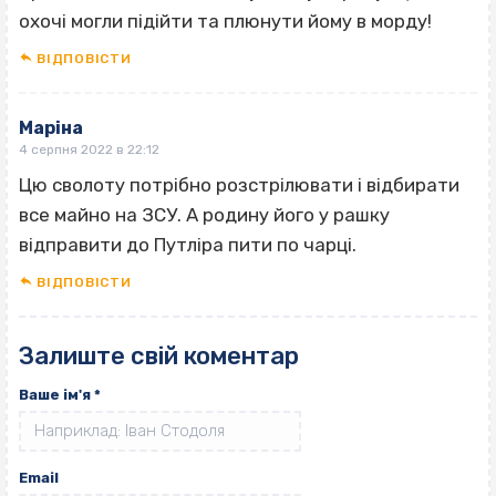
охочі могли підійти та плюнути йому в морду!
ВІДПОВІCТИ
Маріна
4 серпня 2022 в 22:12
Цю сволоту потрібно розстрілювати і відбирати
все майно на ЗСУ. А родину його у рашку
відправити до Путліра пити по чарці.
ВІДПОВІCТИ
Залиште свій коментар
Ваше ім'я
*
Email