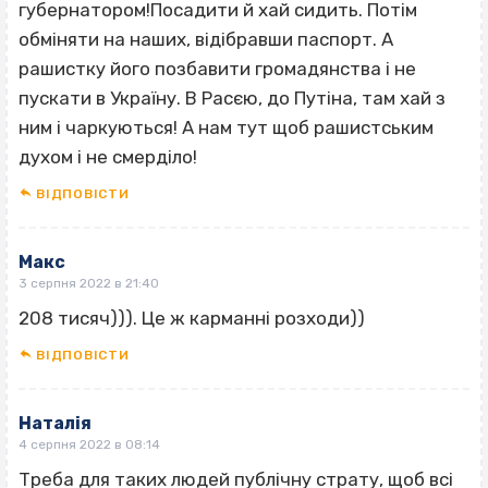
губернатором!Посадити й хай сидить. Потім
обміняти на наших, відібравши паспорт. А
рашистку його позбавити громадянства і не
пускати в Україну. В Расєю, до Путіна, там хай з
ним і чаркуються! А нам тут щоб рашистським
духом і не смерділо!
ВІДПОВІCТИ
Макс
3 серпня 2022 в 21:40
208 тисяч))). Це ж карманні розходи))
ВІДПОВІCТИ
Наталія
4 серпня 2022 в 08:14
Треба для таких людей публічну страту, щоб всі