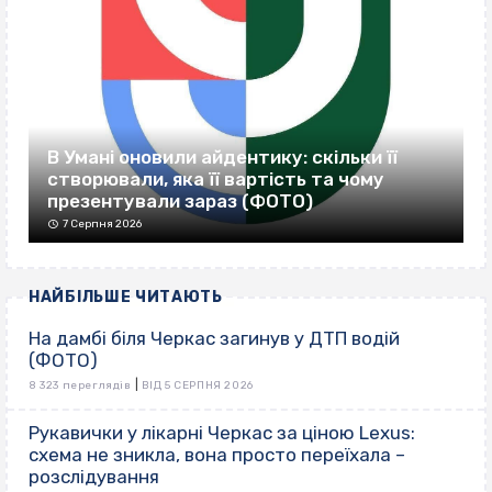
В Умані оновили айдентику: скільки її
створювали, яка її вартість та чому
презентували зараз (ФОТО)
7 Серпня 2026
НАЙБІЛЬШЕ ЧИТАЮТЬ
На дамбі біля Черкас загинув у ДТП водій
(ФОТО)
|
8 323 переглядів
ВІД 5 СЕРПНЯ 2026
Рукавички у лікарні Черкас за ціною Lexus:
схема не зникла, вона просто переїхала –
розслідування