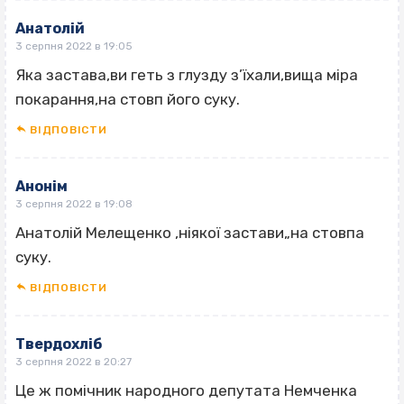
Анатолій
3 серпня 2022 в 19:05
Яка застава,ви геть з глузду з’їхали,вища міра
покарання,на стовп його суку.
ВІДПОВІCТИ
Анонім
3 серпня 2022 в 19:08
Анатолій Мелещенко ‚ніякої застави„на стовпа
суку.
ВІДПОВІCТИ
Твердохліб
3 серпня 2022 в 20:27
Це ж помічник народного депутата Немченка