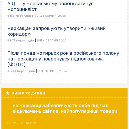
У ДТП у Черкаському районі загинув
мотоцикліст
|
6 158 переглядів
ВІД 3 СЕРПНЯ 2026
Черкащан запрошують утворити «живий
коридор»
|
5 877 переглядів
ВІД 4 СЕРПНЯ 2026
Після понад чотирьох років російського полону
на Черкащину повернувся підполковник
(ФОТО)
|
4 300 переглядів
ВІД 5 СЕРПНЯ 2026
ВИБІР РЕДАКЦІЇ
Як черкасці забезпечують себе під час
відключень світла: найпопулярніші товари
29 ЧЕРВНЯ 2026