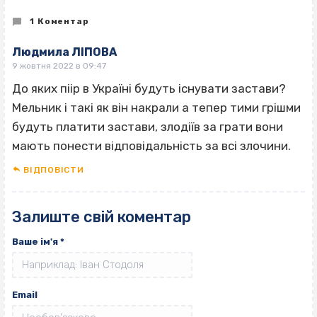
1 Коментар
Людмила ЛІПОВА
9 жовтня 2022 в 09:47
До яких піір в Україні будуть існувати застави?
Мельник і такі як він накрали а тепер тими грішми
будуть платити застави, злодіїв за грати вони
мають понести відповідальність за всі злочини.
ВІДПОВІCТИ
Залиште свій коментар
Ваше ім'я
*
Email