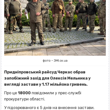
фото – ЗМІ.ск.ua
Придніпровський райсуд Черкас обрав
запобіжний захід для Олексія Мельника у
вигляді застави у 1.17 мільйона гривень.
Про це
18000
повідомили у прес‐службі
прокуратури області.
У підозрюваного є 5 днів на внесення застави.