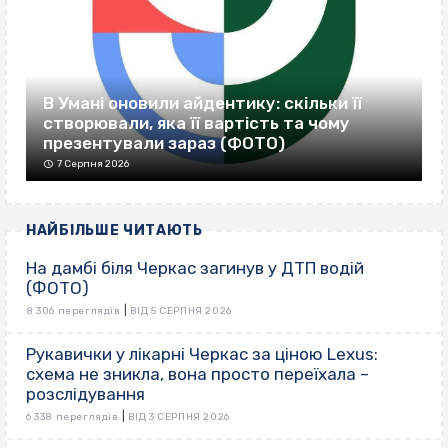
В Умані оновили айдентику: скільки її
створювали, яка її вартість та чому
презентували зараз (ФОТО)
7 Серпня 2026
НАЙБІЛЬШЕ ЧИТАЮТЬ
На дамбі біля Черкас загинув у ДТП водій
(ФОТО)
|
8 306 переглядів
ВІД 5 СЕРПНЯ 2026
Рукавички у лікарні Черкас за ціною Lexus:
схема не зникла, вона просто переїхала –
розслідування
|
6 338 переглядів
ВІД 3 СЕРПНЯ 2026