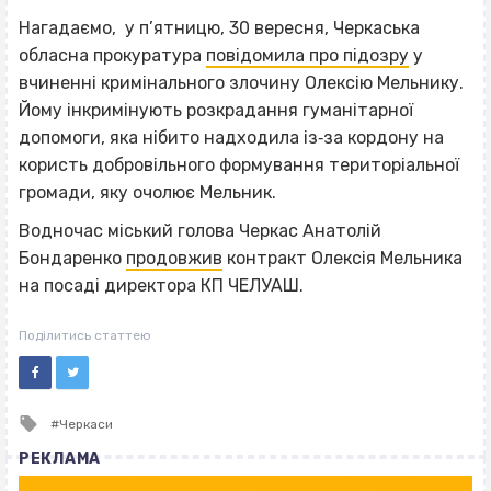
Нагадаємо, у п’ятницю, 30 вересня, Черкаська
обласна прокуратура
повідомила про підозру
у
вчиненні кримінального злочину Олексію Мельнику.
Йому інкримінують розкрадання гуманітарної
допомоги, яка нібито надходила із‐за кордону на
користь добровільного формування територіальної
громади, яку очолює Мельник.
Водночас міський голова Черкас Анатолій
Бондаренко
продовжив
контракт Олексія Мельника
на посаді директора КП ЧЕЛУАШ.
Поділитись статтею
Tagged
Черкаси
with
РЕКЛАМА