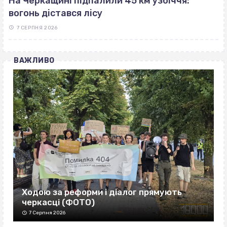
На Черкащині підпалили 45 км узбіччя:
вогонь дістався лісу
7 СЕРПНЯ 2026
ВАЖЛИВО
Ходою за реформи і діалог прямують
черкасці (ФОТО)
7 Серпня 2026