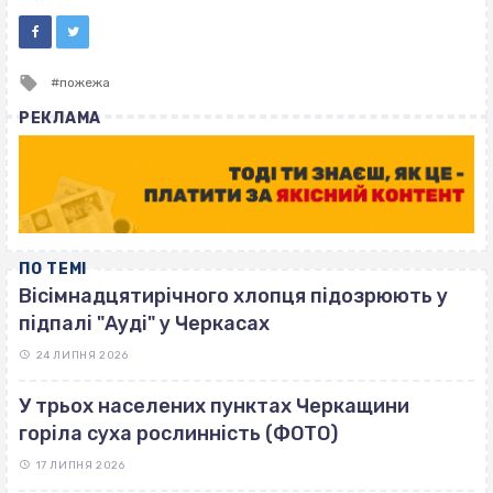
Tagged
пожежа
with
РЕКЛАМА
ПО ТЕМІ
Вісімнадцятирічного хлопця підозрюють у
підпалі "Ауді" у Черкасах
24 ЛИПНЯ 2026
У трьох населених пунктах Черкащини
горіла суха рослинність (ФОТО)
17 ЛИПНЯ 2026