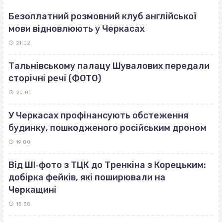
Безоплатний розмовний клуб англійської
мови відновлюють у Черкасах
21:02
Тальнівському палацу Шувалових передали
сторічні речі (ФОТО)
20:01
У Черкасах профінансують обстеження
будинку, пошкодженого російським дроном
19:00
Від ШІ‐фото з ТЦК до Тренкіна з Корецьким:
добірка фейків, які поширювали на
Черкащині
18:38