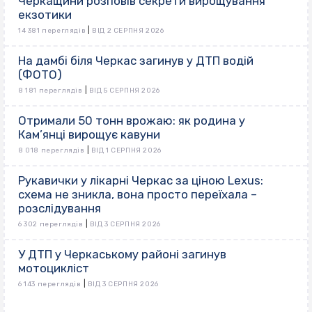
Черкащини розповів секрети вирощування
екзотики
|
14 381 переглядів
ВІД 2 СЕРПНЯ 2026
На дамбі біля Черкас загинув у ДТП водій
(ФОТО)
|
8 181 переглядів
ВІД 5 СЕРПНЯ 2026
Отримали 50 тонн врожаю: як родина у
Кам’янці вирощує кавуни
|
8 018 переглядів
ВІД 1 СЕРПНЯ 2026
Рукавички у лікарні Черкас за ціною Lexus:
схема не зникла, вона просто переїхала –
розслідування
|
6 302 переглядів
ВІД 3 СЕРПНЯ 2026
У ДТП у Черкаському районі загинув
мотоцикліст
|
6 143 переглядів
ВІД 3 СЕРПНЯ 2026