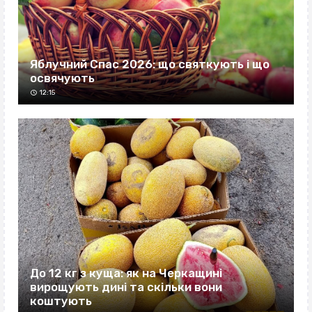
Яблучний Спас 2026: що святкують і що
освячують
12:15
До 12 кг з куща: як на Черкащині
вирощують дині та скільки вони
коштують