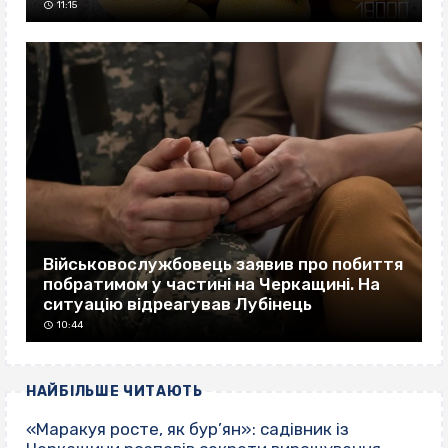
11:15
Військовослужбовець заявив про побиття
побратимом у частині на Черкащині. На
ситуацію відреагував Лубінець
10:44
НАЙБІЛЬШЕ ЧИТАЮТЬ
«Маракуя росте, як бур’ян»: садівник із