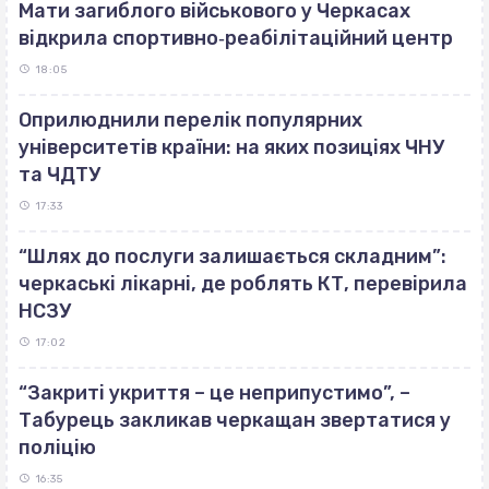
Мати загиблого військового у Черкасах
відкрила спортивно‐реабілітаційний центр
18:05
Оприлюднили перелік популярних
університетів країни: на яких позиціях ЧНУ
та ЧДТУ
17:33
“Шлях до послуги залишається складним”:
черкаські лікарні, де роблять КТ, перевірила
НСЗУ
17:02
“Закриті укриття – це неприпустимо”, –
Табурець закликав черкащан звертатися у
поліцію
16:35