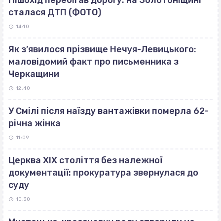
Пішохід перебігав дорогу: на Золотоніщині
сталася ДТП (ФОТО)
14:10
Як з’явилося прізвище Нечуя-Левицького:
маловідомий факт про письменника з
Черкащини
12:40
У Смілі після наїзду вантажівки померла 62-
річна жінка
11:09
Церква ХІХ століття без належної
документації: прокуратура звернулася до
суду
10:30