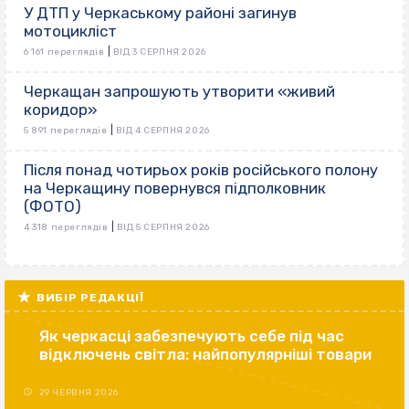
У ДТП у Черкаському районі загинув
мотоцикліст
|
6 161 переглядів
ВІД 3 СЕРПНЯ 2026
Черкащан запрошують утворити «живий
коридор»
|
5 891 переглядів
ВІД 4 СЕРПНЯ 2026
Після понад чотирьох років російського полону
на Черкащину повернувся підполковник
(ФОТО)
|
4 318 переглядів
ВІД 5 СЕРПНЯ 2026
ВИБІР РЕДАКЦІЇ
Як черкасці забезпечують себе під час
відключень світла: найпопулярніші товари
29 ЧЕРВНЯ 2026