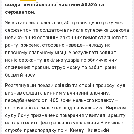
солдатом військової частини А0326 та
сержантом.
Як встановило слідство, 30 травня цього року між
сержантом та солдатом виникла суперечка довкола
невиконання останнім законних вимог старшого по
рангу, зокрема, стосовно наведення ладу на
власному спальному місці. У результаті солдат
наніс сержанту декілька ударів по обличчю чим
спричинив травми: струс мозку та забиті рани
брови й носу.
Розглянувши покази свідків та сторін процесу, суд
визнав солдата винним у вчиненні злочину,
передбаченого ст. 405 Кримінального кодексу –
погроза або насильство щодо начальника. Вироком
суду йому призначено покарання у вигляді арешту
на гауптвахті Центрального управління Військової
служби правопорядку по м. Києву і Київській