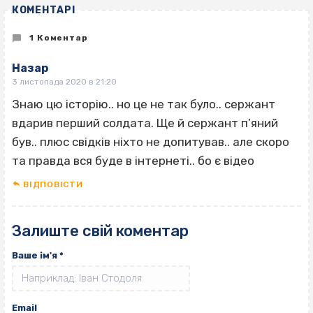
КОМЕНТАРІ
1 Коментар
Назар
3 листопада 2020 в 21:20
Знаю цю історію.. но це не так було.. сержант
вдарив перший солдата. Ще й сержант п’яний
був.. плюс свідків ніхто не допитував.. але скоро
та правда вся буде в інтернеті.. бо є відео
ВІДПОВІCТИ
Залиште свій коментар
Ваше ім'я
*
Email