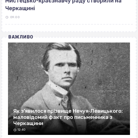
Мистецько-краєзнавчу раду створили на
Черкащині
09:00
ВАЖЛИВО
Як з’явилося прізвище Нечуя‐Левицького:
маловідомий факт про письменника з
Черкащини
12:40