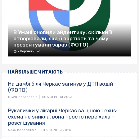
В Умані оновили айдентику: скільки її
створювали, яка її вартість та чому
презентували зараз (ФОТО)
7 Серпня 2026
НАЙБІЛЬШЕ ЧИТАЮТЬ
На дамбі біля Черкас загинув у ДТП водій
(ФОТО)
|
8 328 переглядів
ВІД 5 СЕРПНЯ 2026
Рукавички у лікарні Черкас за ціною Lexus:
схема не зникла, вона просто переїхала –
розслідування
|
6 345 переглядів
ВІД 3 СЕРПНЯ 2026