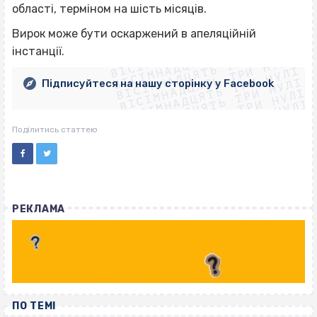
області, терміном на шість місяців.
ВІСІМНАДЦЯТЬ ТРИ НУЛІ
Вирок може бути оскаржений в апеляційній
ВІСІМНАДЦЯТЬ ТРИ НУЛІ
ВІСІМНАДЦЯТЬ ТРИ НУЛІ
інстанції.
ВІСІМНАДЦЯТЬ ТРИ НУЛІ
ВІСІМНАДЦЯТЬ ТРИ НУЛІ
ВІСІМНАДЦЯТЬ ТРИ НУЛІ
Підписуйтеся на нашу сторінку у Facebook
ВІСІМНАДЦЯТЬ ТРИ НУЛІ
ВІСІМНАДЦЯТЬ ТРИ НУЛІ
Поділитись статтею
РЕКЛАМА
ПО ТЕМІ