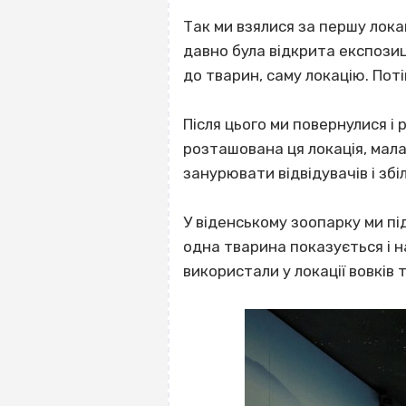
Так ми взялися за першу лока
давно була відкрита експозиц
до тварин, саму локацію. Поті
Після цього ми повернулися і 
розташована ця локація, мала
занурювати відвідувачів і зб
У віденському зоопарку ми пі
одна тварина показується і на
використали у локації вовків 