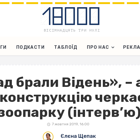
ГИ
ПОДКАСТИ
ТАБЛОЇД
ПРО НАС
РЕКЛ
д брали Відень», –
еконструкцію черка
зоопарку (інтерв’ю
7 жовтня 2019, 16:00
Єлєна Щепак