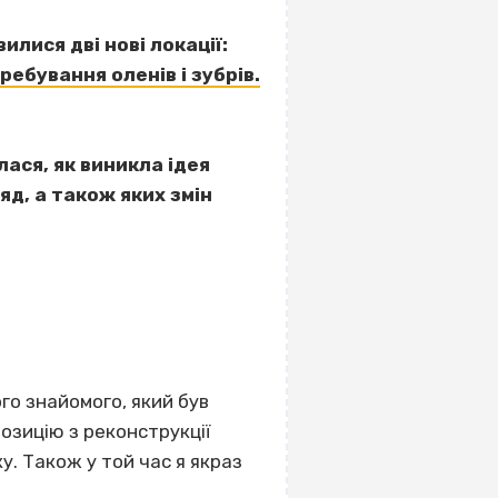
илися дві нові локації:
ебування оленів і зубрів.
ася, як виникла ідея
яд, а також яких змін
ого знайомого, який був
озицію з реконструкції
у. Також у той час я якраз