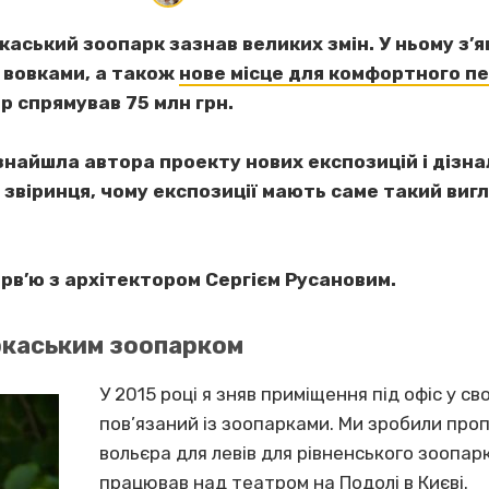
каський зоопарк зазнав великих змін. У ньому з’яв
 вовками, а також
нове місце для комфортного пер
р спрямував 75 млн грн.
айшла автора проекту нових експозицій і дізнал
звіринця, чому експозиції мають саме такий вигл
ерв’ю з архітектором Сергієм Русановим.
ркаським зоопарком
У 2015 році я зняв приміщення під офіс у св
пов’язаний із зоопарками. Ми зробили проп
вольєра для левів для рівненського зоопарк
працював над театром на Подолі в Києві.