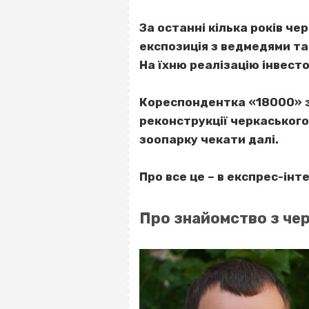
За останні кілька років чер
експозиція з ведмедями та
На їхню реалізацію інвесто
Кореспондентка «18000» зн
реконструкції черкаського 
зоопарку чекати далі.
Про все це – в експрес-інт
Про знайомство з че