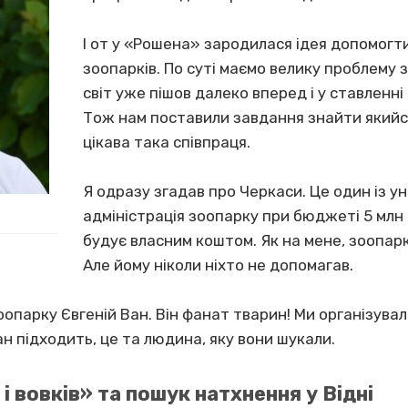
І от у «Рошена» зародилася ідея допомогти
зоопарків. По суті маємо велику проблему з
світ уже пішов далеко вперед і у ставленні д
Тож нам поставили завдання знайти якийсь
цікава така співпраця.
Я одразу згадав про Черкаси. Це один із ун
адміністрація зоопарку при бюджеті 5 млн 
будує власним коштом. Як на мене, зоопарк
Але йому ніколи ніхто не допомагав.
опарку Євгеній Ван. Він фанат тварин! Ми організувал
н підходить, це та людина, яку вони шукали.
 вовків» та пошук натхнення у Відні