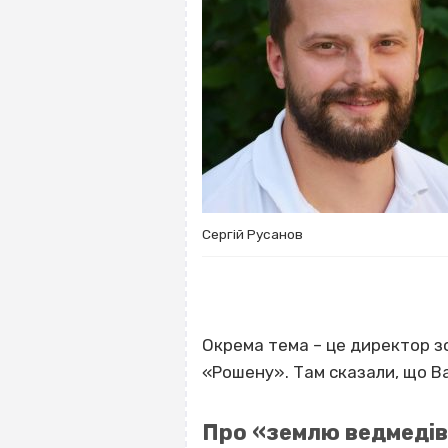
Сергій Русанов
Окрема тема – це директор зо
«Рошену». Там сказали, що Ва
Про «землю ведмедів і