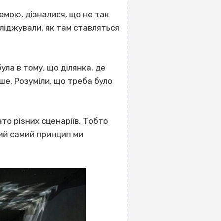
емою, дізналися, що не так
сліджували, як там ставляться
ула в тому, що ділянка, де
ше. Розуміли, що треба було
то різних сценаріїв. Тобто
акий самий принцип ми