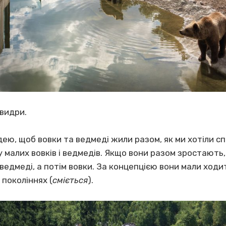
 видри.
дею, щоб вовки та ведмеді жили разом, як ми хотіли сп
у малих вовків і ведмедів. Якщо вони разом зростають,
ведмеді, а потім вовки. За концепцією вони мали ходит
 поколіннях (
сміється
).