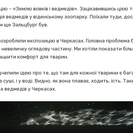
цію – «Землю вовків і ведмедів».
Зацікавившись цією т
ія ведмедів у віденському зоопарку. Поїхали туди, до
м ще Зальцбург був.
розробляли експозицію в Черкасах. Головна проблема б
 невеличку оглядову частину. Ми хотіли показати біль
ільшити комфорт для тварин.
дчепили ідею про те, що там для кожної тварини є бага
 суші, і у воді. Видно, як вона плаває, ходить, їсть. Т
та ведмедів у Черкасах.